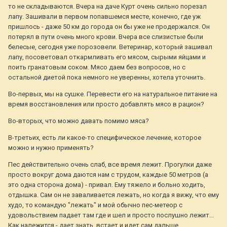
то не складываются. Вчера на даче Курт очень сильно порезал
лапу. Зашивали в первом попавшемся месте, конечно, где уж
пришлось - даже 50 км до города он бы уже не продержался. Он
потерял в пути очень много крови. Вчера все слизистые были
белесые, сегодня уже порозовели. Ветеринар, который зашивал
лапу, посоветовал откармливать его мясом, сырыми яйцами и
поить гранатовым соком. Мясо даем без вопросов, но с
остальной диетой пока немного не уверенны, хотела уточнить.
Во-первых, мы на сушке. Перевести его на натуральное питание на
время восстановления или просто добавлять мясо в рацион?
Во-вторых, что можно давать помимо мяса?
В-третьих, есть ли какое-то специфическое лечение, которое
можно и нужно применять?
Пес действительно очень слаб, все время лежит. Прогулки даже
просто вокруг дома даются нам с трудом, каждые 50 метров (а
это одна сторона дома) - привал. Ему тяжело и больно ходить,
отдышка. Сам он не заваливается лежать, но когда я вижу, что ему
худо, то командую "лежать" и мой обычно пес-метеор с
удовольствием падает там где и шел и просто послушно лежит...
Как належится - дает знать, встает и идет сам дальше.