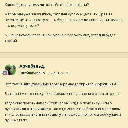
Кажется, вашу тему читала - ботиночек искали?
Мясом мы уже закупились, сегодня куплю еще печень, раз ее
рекомендуют и советуют... А больше ничего не давали? Витамины,
подкормки, уколы?
Мы еще начали ставить синулокс с первого дня, сегодня будет
третий.
Арчибальд.
Опубликовано
17 июня, 2013
Вот темка.
http://www.labrador.ru/ipb/index.php?showtopic=57170
В это раз мы ток подушки порезали,по сравнению с тем,эт фигня,
Тогда еще печень давали(муж напомнил),Но печень сушили в
духовке или отваривали,а так еще мясо и всё.Востанавливались
тяжело,несколько дней ходил углы сшибал,но потом всё лучше и
лучше стало.