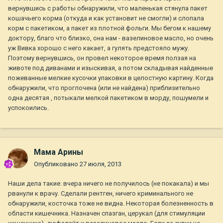
вернувшись с работы обнаружили, что маленькая стянула пакет
кошачьего корма (откуда и как установит не смогли) и слопала
корм с пакетиком, а пакет из плотной фольги. Мы бегом к нашему
доктору, благо что близко, она нам - вазелиновое масло, но очень
уж Вивка хорошо с него какает, а гулять предстояло мужу.
Поэтому вернувшись, он провел некоторое время ползая на
животе под диванами и изыскивая, а потом складывая найденные
пожеванные мелкие кусочки упаковки в целостную картину. Когда
обнаружили, что проглочена (или не найдена) приблизительно
одна десятая , потыкали мелкой пакетиком в морду, пошумели и
успокоились.
Мама Арины
Опубликовано
27 июля, 2013
Наши дела такие: вчера ничего не получилось (не покакала) и мы
рванули к врачу. Сделали рентген, ничего криминального не
обнаружили, косточка тоже не видна. Некоторая болезненность в
области кишечника. Назначен спазган, церукал (для стимуляции