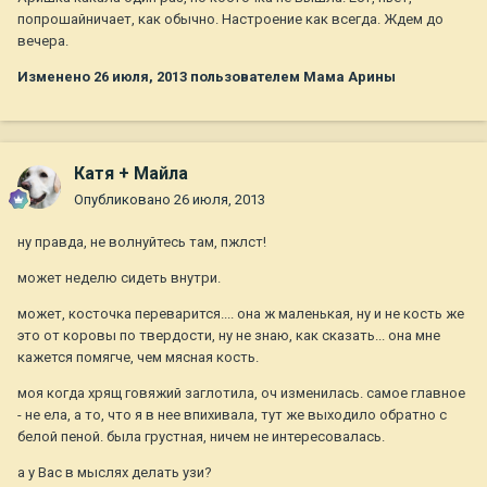
попрошайничает, как обычно. Настроение как всегда. Ждем до
вечера.
Изменено
26 июля, 2013
пользователем Мама Арины
Катя + Майла
Опубликовано
26 июля, 2013
ну правда, не волнуйтесь там, пжлст!
может неделю сидеть внутри.
может, косточка переварится.... она ж маленькая, ну и не кость же
это от коровы по твердости, ну не знаю, как сказать... она мне
кажется помягче, чем мясная кость.
моя когда хрящ говяжий заглотила, оч изменилась. самое главное
- не ела, а то, что я в нее впихивала, тут же выходило обратно с
белой пеной. была грустная, ничем не интересовалась.
а у Вас в мыслях делать узи?