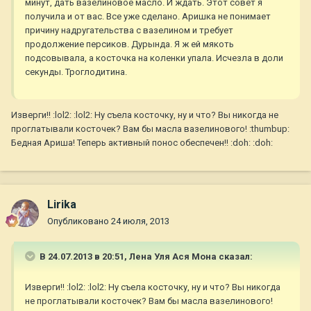
минут, дать вазелиновое масло. И ждать. Этот совет я
получила и от вас. Все уже сделано. Аришка не понимает
причину надругательства с вазелином и требует
продолжение персиков. Дурында. Я ж ей мякоть
подсовывала, а косточка на коленки упала. Исчезла в доли
секунды. Троглодитина.
Изверги!! :lol2: :lol2: Ну съела косточку, ну и что? Вы никогда не
проглатывали косточек? Вам бы масла вазелинового! :thumbup:
Бедная Ариша! Теперь активный понос обеспечен!! :doh: :doh:
Lirika
Опубликовано
24 июля, 2013
В 24.07.2013 в 20:51, Лена Уля Ася Мона сказал:
Изверги!! :lol2: :lol2: Ну съела косточку, ну и что? Вы никогда
не проглатывали косточек? Вам бы масла вазелинового!