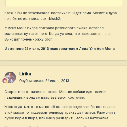
Катя, я бы не переживала. косточка выйдет сама. Может я дура,
но я бы не волновалась. :blush2:
У меня Моня вчера сожрала резинового ежика. осталась
маленькая кучка от него. Когда успела, что называется. т.т.т.
Выходит по-немножку. :doh:
Изменено
24 июля, 2013
пользователем Лена Уля Ася Мона
Lirika
Опубликовано
24 июля, 2013
Скорее всего - ничего плохого. Многие собаки едят сливы-
падальцы, и вряд ли выплевывают косточки.
Можно дать что то мягко-обволакивающее, что бы косточка в
этой массе по пищеварительному тракту двигалась. Размочить
сухой корм в пюре, или кашу разварить, если на натуралке.