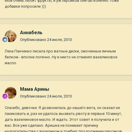
Мои очень любят фрукты, и уж персиков они бы конечно тоже
добавки попросили )))
Aннaбель
Опубликовано
24 июля, 2013
Лена Панченко писала про ватные диски, смоченные яичным
белком - вполне логично. Ну и никто не отменял вазелиновое
масло.
Мама Арины
Опубликовано
24 июля, 2013
Спасибо, девочки. Я дозвонилась до нашего вета, он сказал не
паниковать и, раз не удалось вызвать рвоту в первые 10 минут,
дать вазелиновое масло. И ждать. Этот совет я получила и от
вас. Все уже сделано. Аришка не понимает причину
надругательства с вазелином и требует продолжение персиков.