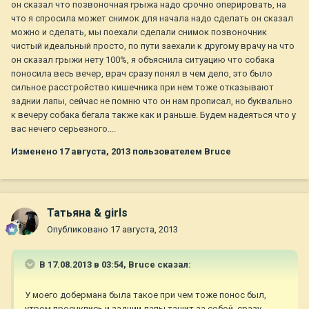
он сказал что позвоночная грыжа надо срочно оперировать, на
что я спросила может снимок для начала надо сделать он сказал
можно и сделать, мы поехали сделали снимок позвоночник
чистый идеальный просто, по пути заехали к другому врачу на что
он сказал грыжи нету 100%, я объяснила ситуацию что собака
поносила весь вечер, врач сразу понял в чем дело, это было
сильное расстройство кишечника при нем тоже отказывают
заднии лапы, сейчас не помню что он нам прописал, но буквально
к вечеру собака бегала также как и раньше. Будем надеяться что у
вас нечего серьезного....
Изменено
17 августа, 2013
пользователем Bruce
Татьяна & girls
Опубликовано
17 августа, 2013
В 17.08.2013 в 03:54, Bruce сказал:
У моего добермана была такое при чем тоже понос был,
утром проснулись и заднии лапы тащит за собой, сразу