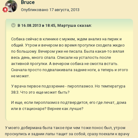
Bruce
Опубликовано
17 августа, 2013
В 16.08.2013 в 18:45, Мартуша сказал:
Собака сейчас в клинике с мужем, ждем анализ на пирик и
общий. Утром и вечером во время прогулки сходила жидко
по большому. Вечером уже не писала. Была какая-то вялая
весь день, много спала. Списали на усталость после
активной прогулки. А вечером собака не смогла встать.
Сначала просто подвалакивала задние ноги, а теперь и этого
не может.
У врача первое подозрение - пироплазмоз. Но температура
38.3. Что это еще может быть?
И еще, если пироплазмоз подтвердится, его где лечат, дома
или в стационаре? Вернее как лучше?
У моего добермана была такое при чем тоже понос был, утром
проснулись и заднии лапы тащит за собой, сразу поехали к врачу