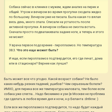
Собака сейчас в клинике с мужем, ждем анализ на пирик и
общий. Утром и вечером во время прогулки сходила жидко
по большому. Вечером уже не писала. Была какая-то вялая
весь день, много спала. Списали на усталость после
активной прогулки. А вечером собака не смогла встать.
Сначала просто подвалакивала задние ноги, а теперь и этого
не может.
У врача первое подозрение - пироплазмоз. Но температура
38.3.
Что это еще может быть?
И еще, если пироплазмоз подтвердится, его где лечат, дома
или в стационаре? Вернее как лучше?
Быть может все что угодно. Какой возраст собаки? Не было
каких-нибудь резких падений, ушибов? Чем серьезным болели?
ИМХО, для пирика все же температура маловата, тем более если
собака уже слегла... Надо биохимию и узи (в Москве не проблема
где сделать в любое время дня и ночи, н-р Беланта :dntknw: )
Если все же пироплазмоз подтвердится, то надо будет каждый