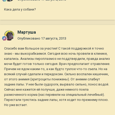
Кака дела у собани?
Мартуша
Опубликовано
17 августа, 2013
Спасибо вам большое за участие! С такой поддержкой я точно
знаю - мы выкорабкаемся. Сегодня всю ночь провели в клинике,
капались. Анализы пироплазмоз не поддтвердили, правда анализ
мочи будет готов только сегодня. Врач предполагает отравление.
Причем не ядом каким-то, а как будто тухлое что-то съела. Но на
всякий случай сделали и перидоксин. Сильно воспален кишечник,
от этого анимия (эритроциты понижены). От анемии слабнут
задние лапы. У нее были судороги, вырвало сильно, понос водой.
Сейчас мне кажется ей получше, даже немного поела
размоченного корма (нас перевели на специальный лечебный).
Перестали трястись задние лапы, хотя ходит по-прежнему плохо.
Но уже встает.