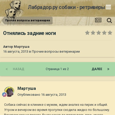
Лабрадор.ру собаки - ретриверы
Прочие вопросы ветеринарии
Отнялись задние ноги
Автор
Мартуша
16 августа, 2013
в
Прочие вопросы ветеринарии
НАЗАД
Страница 1 из 2
ДАЛЕЕ
Мартуша
Опубликовано
16 августа, 2013
Собака сейчас в клинике с мужем, ждем анализ на пирик и общий.
Утром и вечером во время прогулки сходила жидко по большому.
Вечером уже не писала. Была какая-то вялая весь день, много