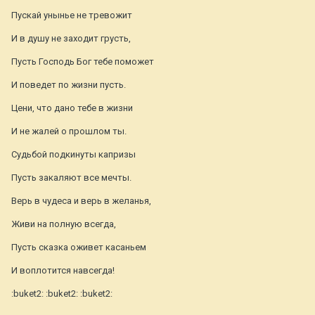
Пускай унынье не тревожит
И в душу не заходит грусть,
Пусть Господь Бог тебе поможет
И поведет по жизни пусть.
Цени, что дано тебе в жизни
И не жалей о прошлом ты.
Судьбой подкинуты капризы
Пусть закаляют все мечты.
Верь в чудеса и верь в желанья,
Живи на полную всегда,
Пусть сказка оживет касаньем
И воплотится навсегда!
:buket2: :buket2: :buket2: