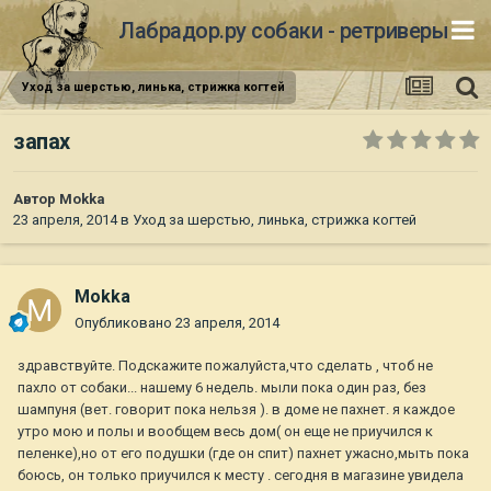
Лабрадор.ру собаки - ретриверы
Уход за шерстью, линька, стрижка когтей
запах
Автор
Mokka
23 апреля, 2014
в
Уход за шерстью, линька, стрижка когтей
Mokka
Опубликовано
23 апреля, 2014
здравствуйте. Подскажите пожалуйста,что сделать , чтоб не
пахло от собаки... нашему 6 недель. мыли пока один раз, без
шампуня (вет. говорит пока нельзя ). в доме не пахнет. я каждое
утро мою и полы и вообщем весь дом( он еще не приучился к
пеленке),но от его подушки (где он спит) пахнет ужасно,мыть пока
боюсь, он только приучился к месту . сегодня в магазине увидела