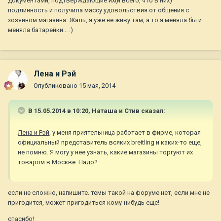
документами, подтверждающие их(и всего, что в них)
подлинность и получила массу удовольствия от общения с
хозяином магазина. Жаль, я уже не живу там, а то я меняла бы и
меняла батарейки... :)
Лена и Рэй
Опубликовано
15 мая, 2014
В 15.05.2014 в 10:20, Наташа и Стив сказал:
Лена и Рэй
, у меня приятельница работает в фирме, которая
официальный представитель всяких breitling и каких-то еще,
не помню. Я могу у нее узнать, какие магазины торгуют их
товаром в Москве. Надо?
если не сложно, напишите. темы такой на форуме нет, если мне не
пригодится, может пригодиться кому-нибудь еще!
спасибо!