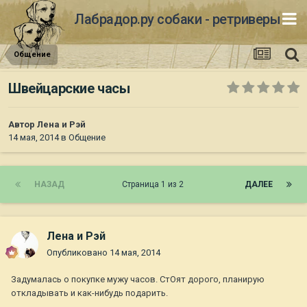
Лабрадор.ру собаки - ретриверы
Общение
Швейцарские часы
Автор
Лена и Рэй
14 мая, 2014
в
Общение
НАЗАД
Страница 1 из 2
ДАЛЕЕ
Лена и Рэй
Опубликовано
14 мая, 2014
Задумалась о покупке мужу часов. СтОят дорого, планирую
откладывать и как-нибудь подарить.