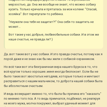
мерзостью, да. Она же вообще не знает, что можно собаку
кусить. Только кричала и пряталась за мои колени: "Спасай,
хозяйка". Вот перепугали-то ребёнка.
"Неужели она тебя не защитит?!" Она себя-то защитить не
может...
Вот такие у нас добрые, любвеобильные собаки. И в этом же
наше счастье, не правда ли?:)
Да..вот такие вот у нас собаки. И это правда счастье, потому как я
порой даже и не знаю как бы мы жили с собакой-охранником.
Но всё таки вот эта безграничная вера нашего Брукса в то, что
всё кругом только хорошие..меня иногда беспокоит. Если бы не
было таких вот хвостатых негодяев, которые только и мечтают
расправиться с нашим мальчиком, то доброта нашей собаки была
бы абсолютным счастьем.
И ведь возмущает именно то, что была бы причина его "наказать"
по мнению того пса. А то ведь примчался, подбежал, не реагируя
на моего мужа, молча покружил, выбрал удачный момент для