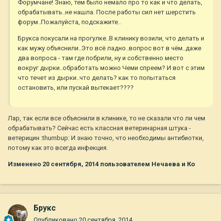
Форумчане! Знаю, тем было немало про то как и что делать,
обрабатывать..не нашла. После работы сил нет шерстить
форум..Пожалуйста, подскажите..
Брукса покусали на прогулке..В клинику возили, что делать и
как мужу объяснили..Это всё ладно..вопрос вот в чём..даже
два вопроса - там где побрили, ну и собственно место
вокруг дырки..обработать можно Чеми спреем? И вот с этим
что течет из дырки..что делать? как то попытаться
остановить, или пускай вытекает????
Лар, так если все объяснили в клинике, то не сказали что ли чем
обрабатывать? Сейчас есть классная ветеринарная штука -
ветерицин :thumbup: И знаю точно, что необходимы антибиотки,
потому как это всегда инфекция.
Изменено
20 сентября, 2014
пользователем Нечаева и Ко
Брукс
Опубликовано
20 сентября, 2014