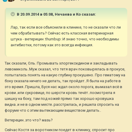
В 20.09.2014 в 05:08, Нечаева и Ко сказал:
Лар, так если все объяснили в клинике, то не сказали что ли
чем обрабатывать? Сейчас есть классная ветеринарная
штука - ветерицин :thumbup: И знаю точно, что необходимы
антибиотки, потому как это всегда инфекция.
Так сказали, Оль. Промывать хлоргексидином и закладывать
левомиколь..Муж сказал, что тетя врач поковырялась в прокусе,
попыталась понять на какую глубину прокушено. Про гематому на
боку сказала ничего не делать, так пройдет..Я была на работе в
это время..Пришла, Буся нас ждал около порога, вымазал всё в
крови..или сукровице, по шерсти кровь течёт..посмотрела я
шишку на боку, там под кожей прямо так хорошо кровушка
видна..и не в одном месте..расстрилась, и решила спросить на
форуме что с этим вытекающим веществом делать..
Ветерецин..это что? мазь?
Сейчас Костя за воротником поедет в клинику, спросит про