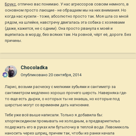
Брукс
, отлично вас понимаю. У нас агрессоров совсем немного, в
основном просто лающие - не обращаем мы на них внимания. Но
когда нас кусили - тоже, абсолютно просто так. Моя шла со мной
рядом, на шлейке, навстречу двигалась эта собака с хозяевами
(даже, кажется, не с одним). Она просто рванула к моей и
вцепилась в морду, без всяких там. На ровной, чёрт её, дороге. Без
причины.
Chocoladka
Опубликовано
20 сентября, 2014
Ларис, возьми расческу с мелкими зубьями и сантиметр за
сантиметром медленно хорошо прочего шерсть. Наверняка где-
то еще есть дырки, о которых ты не знаешь, но которые под
шерстью могут со временем дать нагноение.
Тебе уже всё выше написали. Только я добавила бы:
хлоргексидином промывать не холодным, а предвариетнльо
подержать его в руках или бутылочку в теплой воде. Левомеколь
наносить через шприц, причем так, чтобы из ранки начала