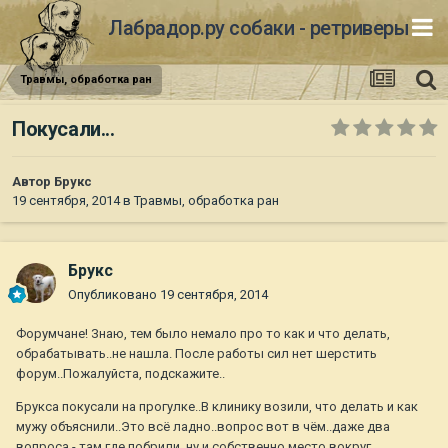
Лабрадор.ру собаки - ретриверы
Травмы, обработка ран
Покусали...
Автор
Брукс
19 сентября, 2014
в
Травмы, обработка ран
Брукс
Опубликовано
19 сентября, 2014
Форумчане! Знаю, тем было немало про то как и что делать,
обрабатывать..не нашла. После работы сил нет шерстить
форум..Пожалуйста, подскажите..
Брукса покусали на прогулке..В клинику возили, что делать и как
мужу объяснили..Это всё ладно..вопрос вот в чём..даже два
вопроса - там где побрили, ну и собственно место вокруг