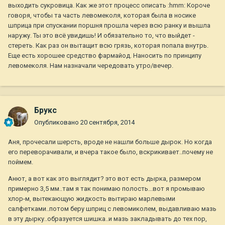
выходить сукровица. Как же этот процесс описать :hmm: Короче
говоря, чтобы та часть левомеколя, которая была в носике
шприца при спускании поршня прошла через всю ранку и вышла
наружу. Ты это всё увидишь! И обязательно то, что выйдет -
стереть. Как раз он вытащит всю грязь, которая попала внутрь.
Еще есть хорошее средство фармайод. Наносить по принципу
левомеколя. Нам назначали чередовать утро/вечер.
Брукс
Опубликовано
20 сентября, 2014
Аня, прочесали шерсть, вроде не нашли больше дырок. Но когда
его переворачивали, и вчера такое было, вскрикивает..почему не
поймем.
Анют, а вот как это выглядит? это вот есть дырка, размером
примерно 3,5 мм..там я так понимаю полость...вот я промываю
хлор-м, вытекающую жидкость вытираю марлевыми
салфетками..потом беру шприц с левомиколем, выдавливаю мазь
в эту дырку..образуется шишка..и мазь закладывать до тех пор,