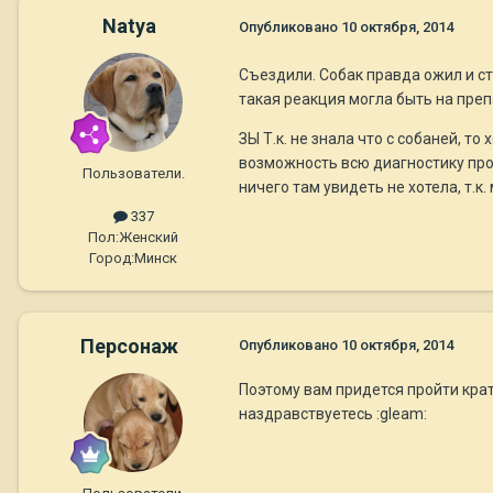
Natya
Опубликовано
10 октября, 2014
Съездили. Собак правда ожил и ста
такая реакция могла быть на преп
ЗЫ Т.к. не знала что с собаней, 
возможность всю диагностику пров
Пользователи.
ничего там увидеть не хотела, т.к
337
Пол:
Женский
Город:
Минск
Персонаж
Опубликовано
10 октября, 2014
Поэтому вам придется пройти кра
наздравствуетесь :gleam: