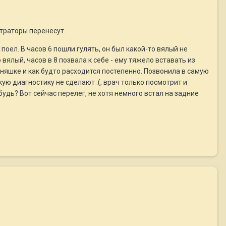
страторы перенесут.
 поел. В часов 6 пошли гулять, он был какой-то вялый не
вялый, часов в 8 позвала к себе - ему тяжело вставать из
сняшке и как будто расходится постепенно. Позвонила в самую
ую диагностику не сделают :(, врач только посмотрит и
будь? Вот сейчас перелег, не хотя немного встал на задние