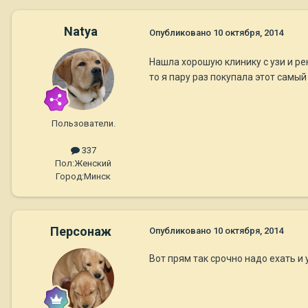
Natya
Опубликовано
10 октября, 2014
Нашла хорошую клинику с узи и рен
то я пару раз покупала этот самый
Пользователи.
337
Пол:
Женский
Город:
Минск
Персонаж
Опубликовано
10 октября, 2014
Вот прям так срочно надо ехать и 