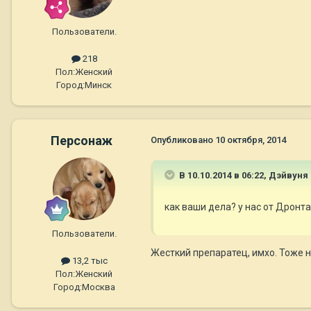
Пользователи.
218
Пол:
Женский
Город:
Минск
Персонаж
Опубликовано
10 октября, 2014
В 10.10.2014 в 06:22, Дэйвуня
как ваши дела? у нас от Дронта
Пользователи.
Жесткий препаратец, имхо. Тоже н
13,2 тыс
Пол:
Женский
Город:
Москва