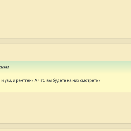
казал:
 и узи, и рентген? А чтО вы будете на них смотреть?