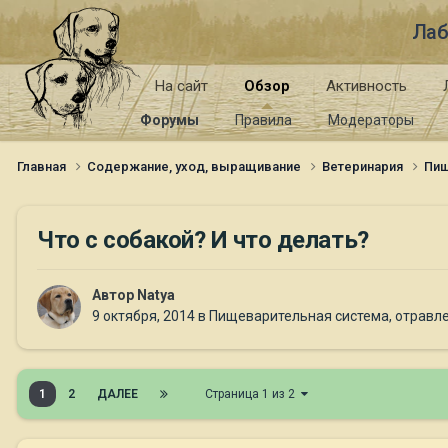
Лаб
На сайт
Обзор
Активность
Форумы
Правила
Модераторы
Главная
Содержание, уход, выращивание
Ветеринария
Пищ
Что с собакой? И что делать?
Автор
Natya
9 октября, 2014
в
Пищеварительная система, отравлен
1
2
ДАЛЕЕ
Страница 1 из 2