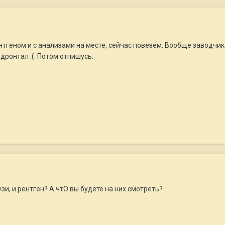
тгеном и с анализами на месте, сейчас повезем. Вообще заводчик го
 дронтал :(. Потом отпишусь.
узи, и рентген? А чтО вы будете на них смотреть?