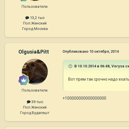
Пользователи.
13,2 тыс
Пол:
Женский
Город:
Москва
Olgusia&Pitt
Опубликовано
10 октября, 2014
В 10.10.2014 в 06:48, Verysa с
Вот прям так срочно надо ехать
Пользователи.
+100000000000000000
39 тыс
Пол:
Женский
Город:
Будапешт