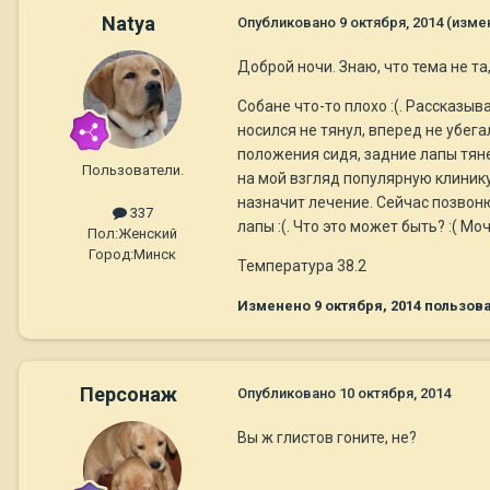
Natya
Опубликовано
9 октября, 2014
(изме
Доброй ночи. Знаю, что тема не т
Собане что-то плохо :(. Рассказыва
носился не тянул, вперед не убега
положения сидя, задние лапы тяне
Пользователи.
на мой взгляд популярную клинику
назначит лечение. Сейчас позвоню 
337
лапы :(. Что это может быть? :( М
Пол:
Женский
Город:
Минск
Температура 38.2
Изменено
9 октября, 2014
пользова
Персонаж
Опубликовано
10 октября, 2014
Вы ж глистов гоните, не?