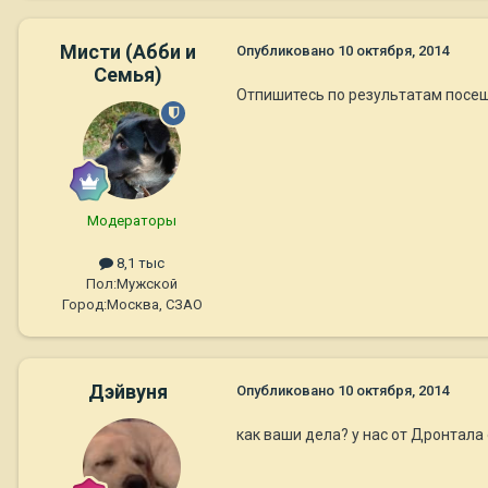
Мисти (Абби и
Опубликовано
10 октября, 2014
Семья)
Отпишитесь по результатам посе
Модераторы
8,1 тыс
Пол:
Мужской
Город:
Москва, СЗАО
Дэйвуня
Опубликовано
10 октября, 2014
как ваши дела? у нас от Дронтала 