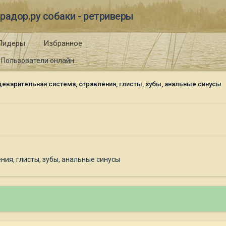
радор.ру собаки - ретриверы
Лидеры
Избранное
Пользователи онлайн
еварительная система, отравления, глисты, зубы, анальные синусы
ия, глисты, зубы, анальные синусы