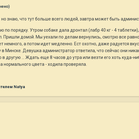
нено)
а, но знаю, что тут больше всего людей, завтра может быть админи
ю по порядку. Утром собаке дала дронтал (лабр 40 кг - 4 таблетки),
л. Пришли домой. Мы уехали по делам вернулись, смотрю все равно 
т немного, а потом идет медленно. Ест охотно, даже радуется вку
 в Минске. Девушка администратор ответила, что сейчас они никак
в другую ... Ждать еще 8 часов до утра или везти его хоть куда-ни
оча нормального цвета - ходила проверяла.
телем Natya