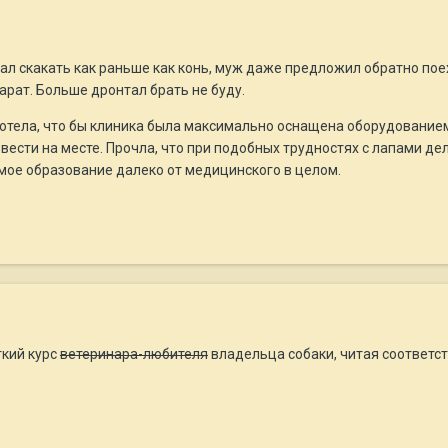
л скакать как раньше как конь, муж даже предложил обратно поехат
арат. Больше дронтал брать не буду.
то хотела, что бы клиника была максимально оснащена оборудовани
ести на месте. Прочла, что при подобных трудностях с лапами дела
. мое образование далеко от медицинского в целом.
ткий курс
ветеринара-любителя
владельца собаки, читая соответс