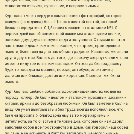
становятся вязкими, путанными, и неправильными.
Курт запал мне в сердце с самых первых фотографий, которые
скинула (заводчица) Анна. Щенок с желтой лентой, который
бежал впереди всех. С 1,5 своих месяцев он стал моим №1. С
первых дней нашей совместной жизни мы стали одним целым,
понимая друг друга с полувзгляда и полуслова. C годами он стал
настолько идеальным компаньоном, что время, проведенное
вместе, было всегда для нас обоих в радость. Казалось, мы знали
друг о друге все. Вплоть до того, где я захочу свернуть, или что он
имеет в виду тем или иным взглядом. Он всегда был рад всему.
Будь то поездка на машине, поезде, автобусе, электричке,
далекая или близкая, долгая или короткая. Главное - мы были
вместе.
Курт был волшебной собакой, вдохновившей многих людей на
породу Толлер. Он был идеалом и эталоном: красивый, дерзкий и
хитрый, яркий и до безобразия любимый. Он был заметен и был на
виду. Он умел выигрывать и без труда всегда исполнял все, что
бы я ни просила. Я благодарна ему за то море харизмы и
интеллекта, за то счастье и те яркие дни, которые он нам дарил,
заполняя собой все пространство в доме. Как говорил наш сосед
по даче, еще чуть-чуть, и Курт бы заговорил. Не могу с ним не