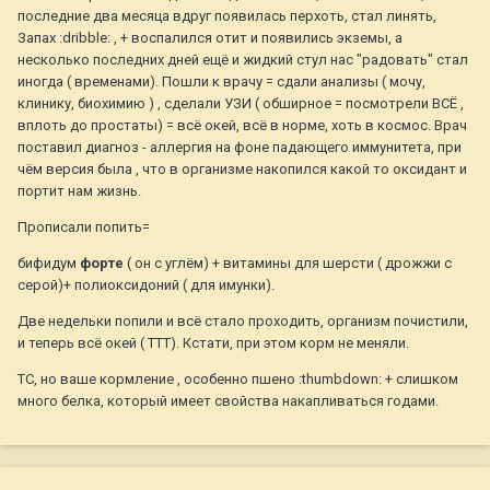
последние два месяца вдруг появилась перхоть, стал линять,
Запах :dribble: , + воспалился отит и появились экземы, а
несколько последних дней ещё и жидкий стул нас "радовать" стал
иногда ( временами). Пошли к врачу = сдали анализы ( мочу,
клинику, биохимию ) , сделали УЗИ ( обширное = посмотрели ВСЁ ,
вплоть до простаты) = всё окей, всё в норме, хоть в космос. Врач
поставил диагноз - аллергия на фоне падающего иммунитета, при
чём версия была , что в организме накопился какой то оксидант и
портит нам жизнь.
Прописали попить=
бифидум
форте
( он с углём) + витамины для шерсти ( дрожжи с
серой)+ полиоксидоний ( для имунки).
Две недельки попили и всё стало проходить, организм почистили,
и теперь всё окей ( ТТТ). Кстати, при этом корм не меняли.
ТС, но ваше кормление , особенно пшено :thumbdown: + слишком
много белка, который имеет свойства накапливаться годами.