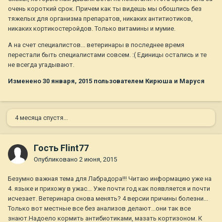
очень короткий срок. Причем как ты видешь мы обошлись без
тяжелых для организма препаратов, никаких антитиотиков,
никаких кортикостеройдов. Только витамины и мумие.
А на счет специалистов... ветеринары в последнее время
перестали быть специалистами совсем. :( Единицы остались и те
не всегда угадывают.
Изменено
30 января, 2015
пользователем Кирюша и Маруся
4 месяца спустя...
Гость Flint77
Опубликовано
2 июня, 2015
Безумно важная тема для Лабрадора!!! Читаю информацию уже на
4. языке и прихожу в ужас... Уже почти год как появляется и почти
исчезает. Ветеринара снова менять? 4 версии причины болезни...
Только вот местные все без анализов делают...они так все
знают.Надоело кормить антибиотиками, мазать кортизоном. К