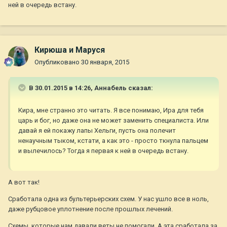
ней в очередь встану.
Кирюша и Маруся
Опубликовано
30 января, 2015
В 30.01.2015 в 14:26, Aннaбель сказал:
Кира, мне странно это читать. Я все понимаю, Ира для тебя
царь и бог, но даже она не может заменить специалиста. Или
давай я ей покажу лапы Хельги, пусть она полечит
ненаучным тыком, кстати, а как это - просто ткнула пальцем
и вылечилось? Тогда я первая к ней в очередь встану.
А вот так!
Сработала одна из бультерьерских схем. У нас ушло все в ноль,
даже рубцовое уплотнение после прошлых лечений.
Схемы, которые нам давали веты не помогали. А эта сработала за