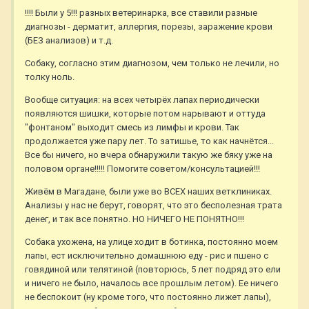
!!!! Были у 5!!! разных ветеринарка, все ставили разные
диагнозы - дерматит, аллергия, порезы, заражение крови
(БЕЗ анализов) и т.д.
Собаку, согласно этим диагнозом, чем только не лечили, но
толку ноль.
Вообще ситуация: на всех четырёх лапах периодически
появляются шишки, которые потом нарывают и оттуда
"фонтаном" выходит смесь из лимфы и крови. Так
продолжается уже пару лет. То затишье, то как начнётся...
Все бы ничего, но вчера обнаружили такую же бяку уже на
половом органе!!!!! Помогите советом/консультацией!!!
Живём в Магадане, были уже во ВСЕХ наших ветклиниках.
Анализы у нас не берут, говорят, что это бесполезная трата
денег, и так все понятно. НО НИЧЕГО НЕ ПОНЯТНО!!!
Собака ухожена, на улице ходит в ботинка, постоянно моем
лапы, ест исключительно домашнюю еду - рис и пшено с
говядиной или телятиной (повторюсь, 5 лет подряд это ели
и ничего не было, началось все прошлым летом). Ее ничего
не беспокоит (ну кроме того, что постоянно лижет лапы),