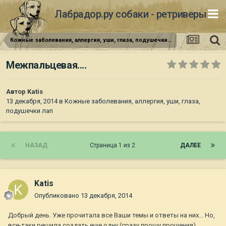
Лабрадор.ру собаки - ретриверы
Кожные заболевания, аллергия, уши, глаза, подушечки лап
Межпальцевая....
Автор
Katis
13 декабря, 2014
в
Кожные заболевания, аллергия, уши, глаза,
подушечки лап
НАЗАД
Страница 1 из 2
ДАЛЕЕ
Katis
Опубликовано
13 декабря, 2014
Добрый день. Уже прочитала все Ваши темы и ответы на них... Но,
все-таки решила создать еще одну (сразу прошу прощения).