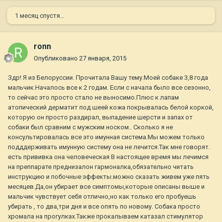
1 месяц спустя...
ronn
Опубликовано
27 января, 2015
Здр! Я из Белоруссии. Прочитала Вашу тему.Моей собаке 3,8 года
мальчик.Началось все к 2 годам. Если с начала было все сезонно,
то сейчас это просто стало не выносимо.Плюс к лапам
атопический дерматит под шеей кожа покрывалась белой коркой,
которую он просто раздирал, выпадение шерсти и запах от
собаки был сравним с мужским носком.. Сколько я не
консультировалась все это имунная система.Мы можем только
подддерживать имунную систему она не лечится.Так мне говорят.
есть прививка она человеческая В настоящее время мы лечимся
на преппарате преднизалон гармоналка,обязательно читать
инструкцию и побочные эффекты.можно сказать живем уже пять
месяцев.Да,он убирает все симптомы,которые описаны выше и
мальчик чувствует себя отлично,но как только его пробуешь
убирать , то два,три дня и все опять по новому. Собака просто
хромала на прогулках.Также прокалываем катазал стимулятор