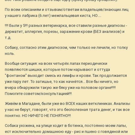
По всем описаниям и отзывам/ответам владельцев/знающих лиц
у нашего лабрика (6 лет) межпальцевая киста, НО....
!!!! Были у 5!!! разных ветеринарка, все ставили разные диагнозы -
дерматит, аллергия, порезы, заражение крови (БЕЗ анализов) и
т.д.
Собаку, согласно этим диагнозом, чем только не лечили, но толку
ноль.
Вообще ситуация: на всех четырёх лапах периодически
появляются шишки, которые потом нарывают и оттуда
"фонтаном" выходит смесь из лимфы и крови. Так продолжается
уже пару лет. То затишье, то как начнётся... Все бы ничего, но
вчера обнаружили такую же бяку уже на половом органе!!!!!
Помогите советом/консультацией!!!
Живём в Магадане, были уже во ВСЕХ наших ветклиниках. Анализы
у нас не берут, говорят, что это бесполезная трата денег, и так все
понятно. НО НИЧЕГО НЕ ПОНЯТНО!!!
Собака ухожена, на улице ходит в ботинка, постоянно моем лапы,
ест исключительно домашнюю еду - рис и пшено с говядиной или