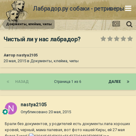
Лабрадор.ру собаки - ретриверы
Документы, клейма, чипы
Чистый ли у нас лабрадор?
Автор
nastya2105
20 мая, 2015
в
Документы, клейма, чипы
НАЗАД
Страница 1 из 6
ДАЛЕЕ
nastya2105
Опубликовано
20 мая, 2015
Брали без документов, у родителей есть документы.папа хороших
кровей, черный, мама палевая, вот фото нашей Киры, ей 27 мая
будет 3 мес! !