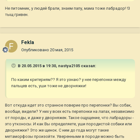
Не питомник, у людей брали, знаем папу, мама тоже лабрадор! !3
тыщ гривен.
Fekla
Опубликовано
20 мая, 2015
В 20.05.2015 в 19:30, nastya2105 сказал:
По каким критериям?? Я это узнаю? у нее перепонки между
пальцев есть, уши тоже не дворняжки!
Вот откуда идет это странное поверие про перепонки? Вы собак,
вообще, видели? У них у всех есть перепонки на лапах, независимо
от породы, и даже у дворняжек. Такое ощущение, что лабрадоры -
это утконосы. И как Вы определяете, уши породистой собаки или
дворняжки? Это же щенок. С ним до года могут такие
метаморфозы произойти. Уверенными в породе можно быть