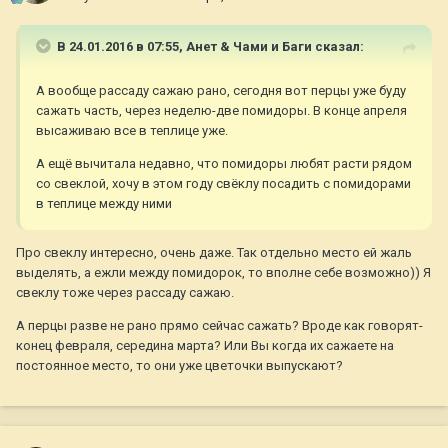
В 24.01.2016 в 07:55,
Анет & Чами и Баги
сказал:
А вообще рассаду сажаю рано, сегодня вот перцы уже буду
сажать часть, через неделю-две помидоры. В конце апреля
высаживаю все в теплице уже.
А ещё вычитала недавно, что помидоры любят расти рядом
со свеклой, хочу в этом году свёклу посадить с помидорами
в теплице между ними
Про свеклу интересно, очень даже. Так отдельно место ей жаль
выделять, а ежли между помидорок, то вполне себе возможно)) Я
свеклу тоже через рассаду сажаю.
А перцы разве не рано прямо сейчас сажать? Вроде как говорят-
конец февраля, середина марта? Или Вы когда их сажаете на
постоянное место, то они уже цветочки выпускают?