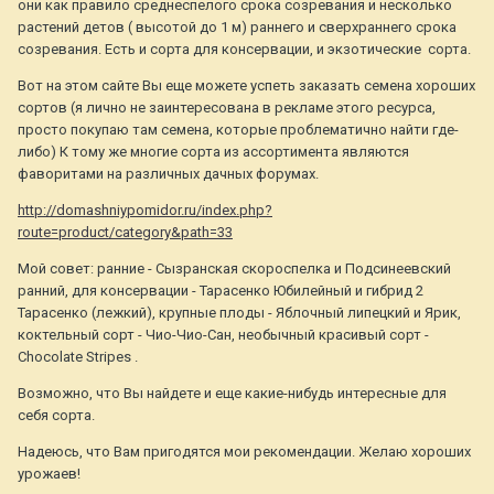
они как правило среднеспелого срока созревания и несколько
растений детов ( высотой до 1 м) раннего и сверхраннего срока
созревания. Есть и сорта для консервации, и экзотические сорта.
Вот на этом сайте Вы еще можете успеть заказать семена хороших
сортов (я лично не заинтересована в рекламе этого ресурса,
просто покупаю там семена, которые проблематично найти где-
либо) К тому же многие сорта из ассортимента являются
фаворитами на различных дачных форумах.
http://domashniypomidor.ru/index.php?
route=product/category&path=33
Мой совет: ранние - Сызранская скороспелка и Подсинеевский
ранний, для консервации - Тарасенко Юбилейный и гибрид 2
Тарасенко (лежкий), крупные плоды - Яблочный липецкий и Ярик,
коктельный сорт - Чио-Чио-Сан, необычный красивый сорт -
Сhocolate Stripes .
Возможно, что Вы найдете и еще какие-нибудь интересные для
себя сорта.
Надеюсь, что Вам пригодятся мои рекомендации. Желаю хороших
урожаев!