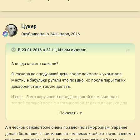
Цукер
Опубликовано
24 января, 2016
В 23.01.2016 в 22:11,
Изюм
сказал:
А когда они его сажали?
Я сажала на следующий день после покрова и укрывала.
Местные бабульки ругали что поздно, но после пары таких
декабрей стали так же делать.
И еще... Я его пару часов перед посадкой вымачивала в
теплой соленой воде с марганцовкой. t* как в ванночке для
детей... ну чуть-чуть теплее.
Показать
У меня чеснок всегда рос крупный и здоровый. Весь поселок
потом приходил покупать на посадку..... А вот с луком я так
А я чеснок сажаю тоже очень поздно- по заморозкам. Заранее
и не подружилась......
делаю бороздки, а присыпаю потом земелькой, которую спецом в
пакетике держу в доме. А сверху все это присыпаю 3 см слоя