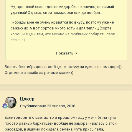
Ну, прошлый сезон для помидор был, конечно, не самый
удачный! Однако, свои помидорки ели до ноября..
Гибриды мне не очень нравятся по вкусу, поэтому уже не
сажаю их. А вот сортов много есть и для теплиц (сорта
хороши еще и тем, что можно из любимых собирать свои
семена).
В теплице лучше всего сажать высокие индетерминантные
Показать
сорта, они как правило среднеспелого срока созревания и
несколько растений детов ( высотой до 1 м) раннего и
Боюсь, без гибридов я вообще не получу ни единого помидора))
сверхраннего срока созревания. Есть и сорта для
Огромное спасибо за рекомендации))
консервации, и экзотические сорта.
Вот на этом сайте Вы еще можете успеть заказать семена
хороших сортов (я лично не заинтересована в рекламе этого
ресурса, просто покупаю там семена, которые
Цукер
проблематично найти где-либо) К тому же многие сорта из
Опубликовано
23 января, 2016
ассортимента являются фаворитами на различных дачных
форумах.
Если говорить о цветах, то в прошлом году у меня была туча
http://domashniypomidor.ru/index.php?
просто разных бархатцев- вообще не заморачивалась с этой
route=product/category&path=33
рассадой, в ящичек покидала семена, чуть присыпала,