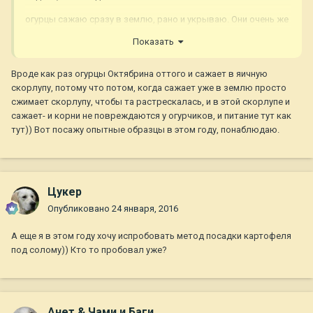
огурцы сажаю сразу в землю, рано и укрываю. Они очень же
чувствительны к пересадкам, поэтому рассаду не сажаю
Показать
Вроде как раз огурцы Октябрина оттого и сажает в яичную
скорлупу, потому что потом, когда сажает уже в землю просто
сжимает скорлупу, чтобы та растрескалась, и в этой скорлупе и
сажает- и корни не повреждаются у огурчиков, и питание тут как
тут)) Вот посажу опытные образцы в этом году, понаблюдаю.
Цукер
Опубликовано
24 января, 2016
А еще я в этом году хочу испробовать метод посадки картофеля
под солому)) Кто то пробовал уже?
Анет & Чами и Баги