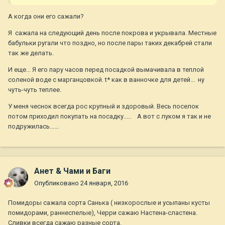
А когда они его сажали?
Я сажала на следующий день после покрова и укрывала. Местные
бабульки ругали что поздно, но после пары таких декабрей стали
так же делать.
И еще... Я его пару часов перед посадкой вымачивала в теплой
соленой воде с марганцовкой. t* как в ванночке для детей... ну
чуть-чуть теплее.
У меня чеснок всегда рос крупный и здоровый. Весь поселок
потом приходил покупать на посадку..... А вот с луком я так и не
подружилась......
Анет & Чами и Баги
Опубликовано
24 января, 2016
Помидоры сажала сорта Санька ( низкорослые и усыпаны кусты
помидорами, раннеспелые), Черри сажаю Настена-сластена.
Сливки всегда сажаю разные сорта.