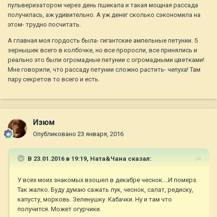
пульверизатором через день пшикала и такая мощная рассада
Мой совет: ранние - Сызранская скороспелка и
получилась, аж удивительно. А уж денег сколько сэкономила на
Подсинеевский ранний, для консервации - Тарасенко
этом- трудно посчитать.
Юбилейный и гибрид 2 Тарасенко (лежкий), крупные плоды -
Яблочный липецкий и Ярик, коктельный сорт - Чио-Чио-Сан,
А главная моя гордость была- гигантские ампельные петунии. 5
необычный красивый сорт - Сhocolate Stripes .
зернышек всего в колбочке, но все проросли, все принялись и
реально это были огромадные петунии с огромадными цветками!
Возможно, что Вы найдете и еще какие-нибудь интересные
Мне говорили, что рассаду петунии сложно растить- чепуха! Там
для себя сорта.
пару секретов то всего и есть.
Надеюсь, что Вам пригодятся мои рекомендации. Желаю
хороших урожаев!
Изюм
Опубликовано
23 января, 2016
В 23.01.2016 в 19:19,
Ната&Чана
сказал:
У всех моих знакомых взошел в декабре чеснок....И померз.
Так жалко. Буду думаю сажать лук, чеснок, салат, редиску,
капусту, морковь. Зеленушку. Кабачки. Ну и там что
получится. Может огурчики.