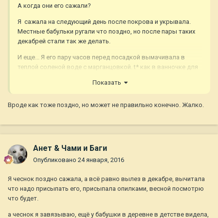
А когда они его сажали?
Я сажала на следующий день после покрова и укрывала.
Местные бабульки ругали что поздно, но после пары таких
декабрей стали так же делать.
И еще... Я его пару часов перед посадкой вымачивала в
теплой соленой воде с марганцовкой. t* как в ванночке для
детей... ну чуть-чуть теплее.
Показать
У меня чеснок всегда рос крупный и здоровый. Весь поселок
потом приходил покупать на посадку..... А вот с луком я так
Вроде как тоже поздно, но может не правильно конечно. Жалко.
и не подружилась......
Анет & Чами и Баги
Опубликовано
24 января, 2016
Я чеснок поздно сажала, а всё равно вылез в декабре, вычитала
что надо присыпать его, присыпала опилками, весной посмотрю
что будет.
а чеснок я завязываю, ещё у бабушки в деревне в детстве видела,