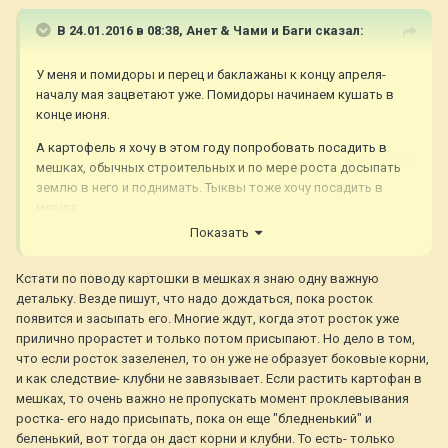
В 24.01.2016 в 08:38,
Анет & Чами и Баги
сказал:
У меня и помидоры и перец и баклажаны к концу апреля-
началу мая зацветают уже. Помидоры начинаем кушать в
конце июня.
А картофель я хочу в этом году попробовать посадить в
мешках, обычных строительных и по мере роста досыпать
землю в него и поднимать. Тыквы тоже хочу посадить в
мешок.
Показать
А укроп и огурцы тоже любят расти вместе, поэтому в этом
году я их вместе и посажу
Кстати по поводу картошки в мешках я знаю одну важную
детальку. Везде пишут, что надо дождаться, пока росток
появится и засыпать его. Многие ждут, когда этот росток уже
прилично прорастет и только потом присыпают. Но дело в том,
что если росток зазеленел, то он уже не образует боковые корни,
и как следствие- клубни не завязывает. Если растить картофан в
мешках, то очень важно не пропускать момент проклевывания
ростка- его надо присыпать, пока он еще "бледненький" и
беленький, вот тогда он даст корни и клубни. То есть- только