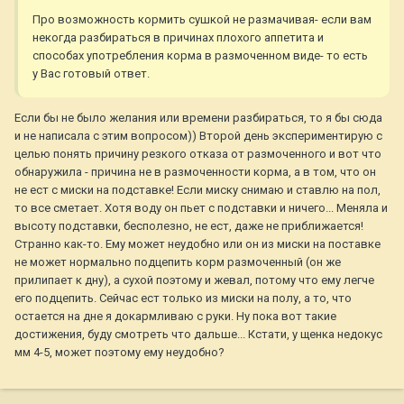
Про возможность кормить сушкой не размачивая- если вам
некогда разбираться в причинах плохого аппетита и
способах употребления корма в размоченном виде- то есть
у Вас готовый ответ.
Если бы не было желания или времени разбираться, то я бы сюда
и не написала с этим вопросом)) Второй день экспериментирую с
целью понять причину резкого отказа от размоченного и вот что
обнаружила - причина не в размоченности корма, а в том, что он
не ест с миски на подставке! Если миску снимаю и ставлю на пол,
то все сметает. Хотя воду он пьет с подставки и ничего... Меняла и
высоту подставки, бесполезно, не ест, даже не приближается!
Странно как-то. Ему может неудобно или он из миски на поставке
не может нормально подцепить корм размоченный (он же
прилипает к дну), а сухой поэтому и жевал, потому что ему легче
его подцепить. Сейчас ест только из миски на полу, а то, что
остается на дне я докармливаю с руки. Ну пока вот такие
достижения, буду смотреть что дальше... Кстати, у щенка недокус
мм 4-5, может поэтому ему неудобно?