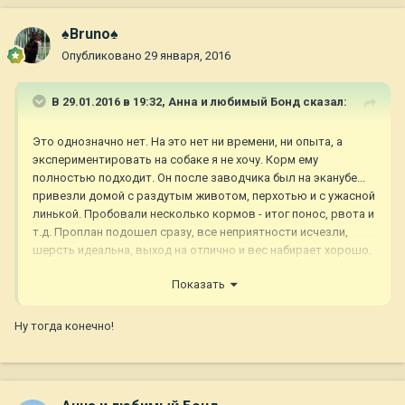
♠Bruno♠
Опубликовано
29 января, 2016
В 29.01.2016 в 19:32,
Анна и любимый Бонд
сказал:
Это однозначно нет. На это нет ни времени, ни опыта, а
экспериментировать на собаке я не хочу. Корм ему
полностью подходит. Он после заводчика был на эканубе...
привезли домой с раздутым животом, перхотью и с ужасной
линькой. Пробовали несколько кормов - итог понос, рвота и
т.д. Проплан подошел сразу, все неприятности исчезли,
шерсть идеальна, выход на отлично и вес набирает хорошо.
Не вижу смысла экспериментировать теперь с натуралкой.
Показать
Ну тогда конечно!