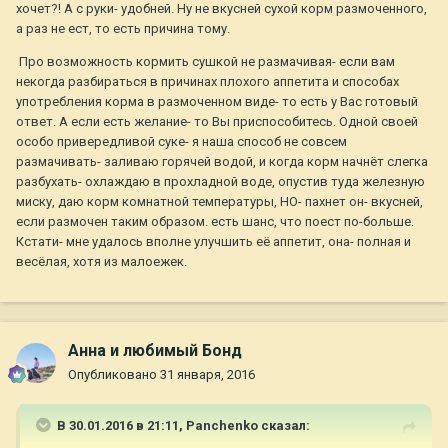
хочет?! А с руки- удобней. Ну не вкусней сухой корм размоченного,
а раз не ест, то есть причина тому.
Про возможность кормить сушкой не размачивая- если вам
некогда разбираться в причинах плохого аппетита и способах
употребления корма в размоченном виде- то есть у Вас готовый
ответ. А если есть желание- то Вы приспособитесь. Одной своей
особо привередливой суке- я наша способ не совсем
размачивать- заливаю горячей водой, и когда корм начнёт слегка
разбухать- охлаждаю в прохладной воде, опустив туда железную
миску, даю корм комнатной температуры, НО- пахнет он- вкусней,
если размочен таким образом. есть шанс, что поест по-больше.
Кстати- мне удалось вполне улучшить её аппетит, она- полная и
весёлая, хотя из малоежек.
Анна и любимый Бонд
Опубликовано
31 января, 2016
В 30.01.2016 в 21:11,
Panchenko
сказал: