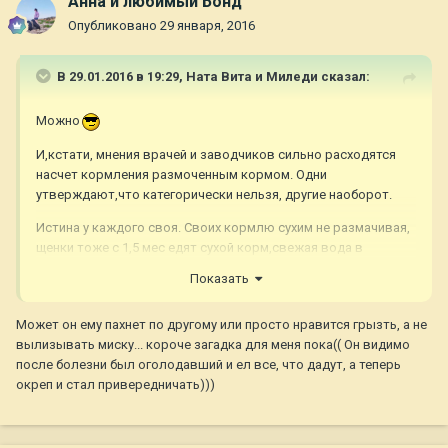
Анна и любимый Бонд
Опубликовано
29 января, 2016
В 29.01.2016 в 19:29,
Ната Вита и Миледи
сказал:
Можно
И,кстати, мнения врачей и заводчиков сильно расходятся
насчет кормления размоченным кормом. Одни
утверждают,что категорически нельзя, другие наоборот.
Истина у каждого своя. Своих кормлю сухим не размачивая,
щенки тоже с 1,5 мес едят сухой корм,свежая вода в
постоянном доступе.
Показать
Может он ему пахнет по другому или просто нравится грызть, а не
вылизывать миску... короче загадка для меня пока(( Он видимо
после болезни был оголодавший и ел все, что дадут, а теперь
окреп и стал привередничать)))