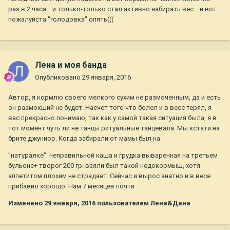
раз в 2 часа... и только-только стал активно набирать вес... и вот
пожалуйста "голодовка" опять(((
Лена и моя банда
Опубликовано
29 января, 2016
Автор, я кормлю своего мелкого сухим не размоченным, да и есть
он размокший не будет. Насчет того что болел и в весе терял, я
вас прекрасно понимаю, так как у самой такая ситуация была, я в
тот момент чуть ли не танцы ритуальные танцевала. Мы кстати на
брите джуниор. Когда забирали от мамы был на
"натуралке" неправильной каша и грудка вываренная на третьем
бульоне+ творог 200 гр. взяли был такой недокормыш, хотя
аппетитом плохим не страдает. Сейчас и вырос знатно и в весе
прибавил хорошо. Нам 7 месяцев почти
Изменено
29 января, 2016
пользователем Лена&Дана