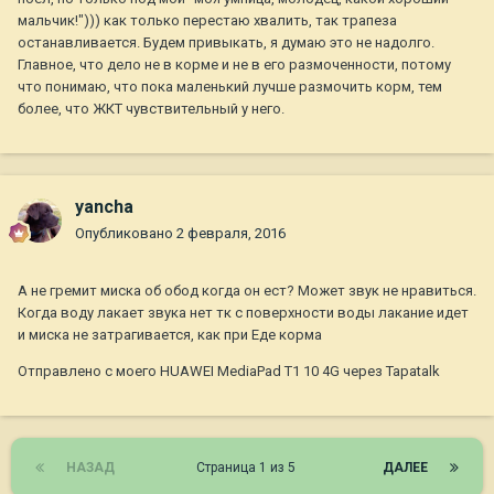
мальчик!"))) как только перестаю хвалить, так трапеза
останавливается. Будем привыкать, я думаю это не надолго.
Главное, что дело не в корме и не в его размоченности, потому
что понимаю, что пока маленький лучше размочить корм, тем
более, что ЖКТ чувствительный у него.
yancha
Опубликовано
2 февраля, 2016
А не гремит миска об обод когда он ест? Может звук не нравиться.
Когда воду лакает звука нет тк с поверхности воды лакание идет
и миска не затрагивается, как при Еде корма
Отправлено с моего HUAWEI MediaPad T1 10 4G через Tapatalk
НАЗАД
Страница 1 из 5
ДАЛЕЕ