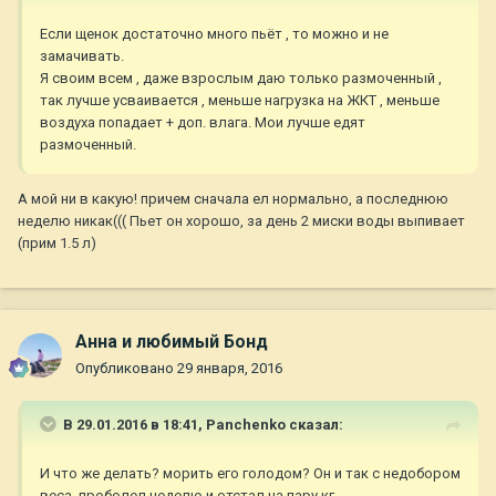
Если щенок достаточно много пьёт , то можно и не
замачивать.
Я своим всем , даже взрослым даю только размоченный ,
так лучше усваивается , меньше нагрузка на ЖКТ , меньше
воздуха попадает + доп. влага. Мои лучше едят
размоченный.
А мой ни в какую! причем сначала ел нормально, а последнюю
неделю никак((( Пьет он хорошо, за день 2 миски воды выпивает
(прим 1.5 л)
Анна и любимый Бонд
Опубликовано
29 января, 2016
В 29.01.2016 в 18:41,
Panchenko
сказал:
И что же делать? морить его голодом? Он и так с недобором
веса, проболел неделю и отстал на пару кг.