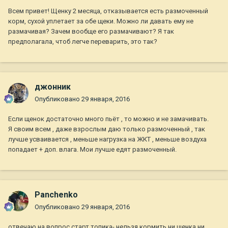
Всем привет! Щенку 2 месяца, отказывается есть размоченный
корм, сухой уплетает за обе щеки. Можно ли давать ему не
размачивая? Зачем вообще его размачивают? Я так
предполагала, чтоб легче переварить, это так?
джонник
Опубликовано
29 января, 2016
Если щенок достаточно много пьёт , то можно и не замачивать.
Я своим всем , даже взрослым даю только размоченный , так
лучше усваивается , меньше нагрузка на ЖКТ , меньше воздуха
попадает + доп. влага. Мои лучше едят размоченный.
Panchenko
Опубликовано
29 января, 2016
отвечаю на вопрос старт топика- нельзя кормить ни щенка ни