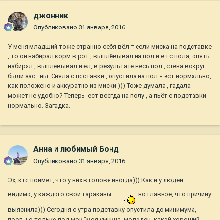
джонник
Опубликовано
31 января, 2016
У меня младший тоже странно себя вёл = если миска на подставке
, то он набирал корм в рот , выплёвывал на пол и ел с пола, опять
набирал , выплёвывал и ел, в результате весь пол , стена вокруг
были зас...ны. Сняла с поставки , опустила на пол = ест нормально,
как положено и аккуратно из миски ))) Тоже думала , гадала -
может не удобно? Теперь ест всегда на полу , а пьёт с подставки
нормально. Загадка.
Анна и любимый Бонд
Опубликовано
31 января, 2016
Эх, кто поймет, что у них в голове иногда))) Как и у людей
видимо, у каждого свои тараканы
но главное, что причину
выяснила))) Сегодня с утра подставку опустила до минимума,
поел, но только под мои "моя умница, молодец, какой хороший