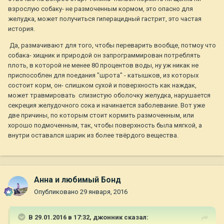
взрослую собаку- не размоченным кормом, это опасно для
желудка, может получиться гиперацидный гастрит, это частая
история.
Да, размачивают для того, чтобы переварить вообще, потмоу что
собака- хищник и природой он запрограммирован потреблять
плоть, в которой не менее 80 процентов воды, ну уж никак не
приспособлен для поедания "шрота" - катышков, из которых
состоит корм, он- слишком сухой и поверхность как наждак,
может травмировать слизистую оболочку желудка, нарушается
секреция желудочного сока и начинается заболевание. Вот уже
две причины, по которым стоит кормить размоченным, или
хорошо подмоченным, так, чтобы поверхность была мягкой, а
внутри оставался шарик из более твёрдого вещества.
Анна и любимый Бонд
Опубликовано
29 января, 2016
В 29.01.2016 в 17:32,
джонник
сказал: