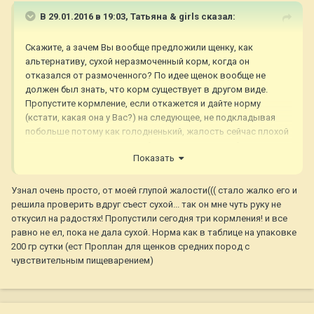
В 29.01.2016 в 19:03,
Татьяна & girls
сказал:
Скажите, а зачем Вы вообще предложили щенку, как
альтернативу, сухой неразмоченный корм, когда он
отказался от размоченного? По идее щенок вообще не
должен был знать, что корм существует в другом виде.
Пропустите кормление, если откажется и дайте норму
(кстати, какая она у Вас?) на следующее, не подкладывая
побольше потому как голодненький, жалость сейчас плохой
советчик, а перекормленный щенок к следующей кормежке
Показать
опять начнет воротить нос.
Узнал очень просто, от моей глупой жалости((( стало жалко его и
решила проверить вдруг съест сухой... так он мне чуть руку не
откусил на радостях! Пропустили сегодня три кормления! и все
равно не ел, пока не дала сухой. Норма как в таблице на упаковке
200 гр сутки (ест Проплан для щенков средних пород с
чувствительным пищеварением)