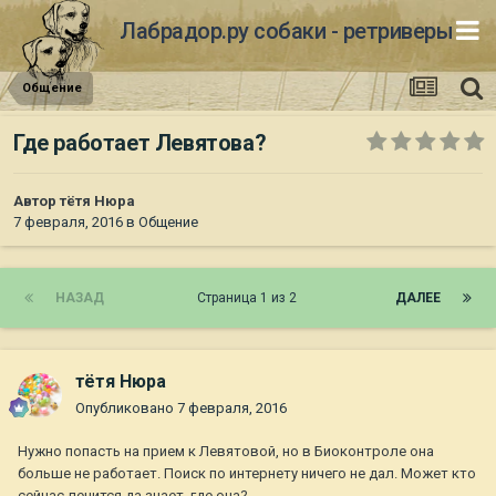
Лабрадор.ру собаки - ретриверы
Общение
Где работает Левятова?
Автор
тётя Нюра
7 февраля, 2016
в
Общение
НАЗАД
Страница 1 из 2
ДАЛЕЕ
тётя Нюра
Опубликовано
7 февраля, 2016
Нужно попасть на прием к Левятовой, но в Биоконтроле она
больше не работает. Поиск по интернету ничего не дал. Может кто
сейчас лечится да знает, где она?