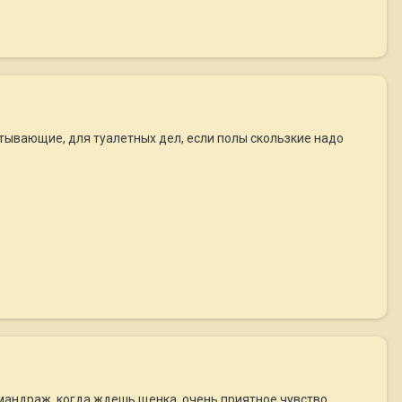
итывающие, для туалетных дел, если полы скользкие надо
 мандраж, когда ждешь щенка, очень приятное чувство.