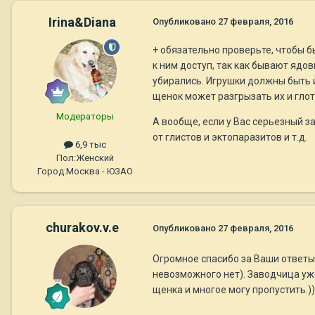
Irina&Diana
Опубликовано
27 февраля, 2016
+ обязательно проверьте, чтобы б
к ним доступ, так как бывают ядо
убирались. Игрушки должны быть и
щенок может разгрызать их и глот
Модераторы
А вообще, если у Вас серьезный 
от глистов и эктопаразитов и т.д.
6,9 тыс
Пол:
Женский
Город:
Москва - ЮЗАО
churakov.v.e
Опубликовано
27 февраля, 2016
Огромное спасибо за Ваши ответы.
невозможного нет). Заводчица уже
щенка и многое могу пропустить.))