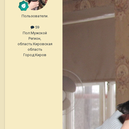
Пользователи.
59
Пол:
Мужской
Регион,
область:
Кировская
область
Город:
Киров