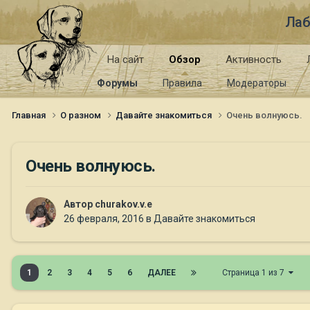
Лаб
На сайт
Обзор
Активность
Форумы
Правила
Модераторы
Главная
О разном
Давайте знакомиться
Очень волнуюсь.
Очень волнуюсь.
Автор
churakov.v.e
26 февраля, 2016
в
Давайте знакомиться
1
2
3
4
5
6
ДАЛЕЕ
Страница 1 из 7