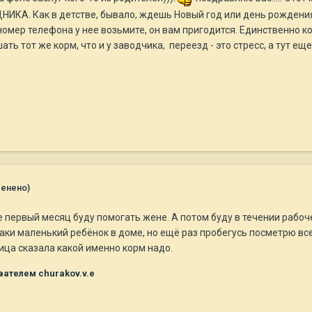
ИКА. Как в детстве, бывало, ждешь Новый год или день рождения
 номер телефона у нее возьмите, он вам пригодится. Единственно к
ь тот же корм, что и у заводчика, переезд - это стресс, а тут еще
менено)
.е первый месяц буду помогать жене. А потом буду в течении рабо
аки маленький ребёнок в доме, но ещё раз пробегусь посметрю все.
ца сказала какой именно корм надо.
ателем churakov.v.e