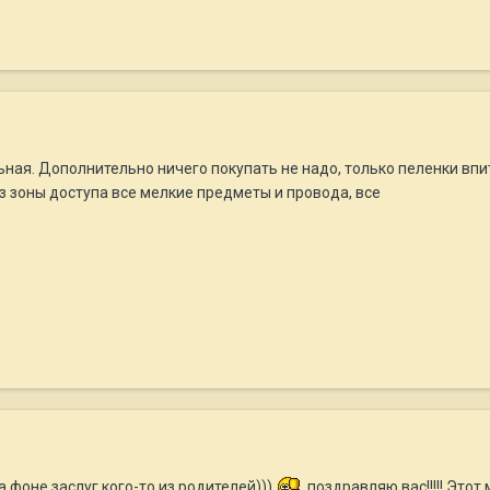
ьная. Дополнительно ничего покупать не надо, только пеленки вп
из зоны доступа все мелкие предметы и провода, все
на фоне заслуг кого-то из родителей))).
поздравляю вас!!!!! Этот