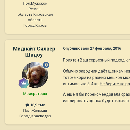
Пол:
Мужской
Регион,
область:
Кировская
область
Город:
Киров
Миднайт Силвер
Опубликовано
27 февраля, 2016
Шадоу
Приятен Ваш серьезный подход к 
Обычно заводчик даёт щенкам немн
тот же корм из разных мешков мож
оптимально 3-4 кг.
Не берите на р
Модераторы
А ещё я бы порекомендовала сразу
изолировать щенка будет тяжело.
18,9 тыс
Пол:
Женский
Город:
Краснодар