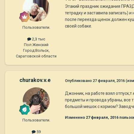
Этакий праздник ожидания ПРАЗДН
тетрадку и заставила записать) и
после переезда щенок должен кушат
своей собаке.
Пользователи.
2,3 тыс
Пол:
Женский
Город:
Вольск,
Саратовской области
churakov.v.e
Опубликовано
27 февраля, 2016
(из
Джонник, на работе взял отпуск,т
предметы и провода убраны, все т
большой мешок с кормом? Заводчи
Изменено
27 февраля, 2016
пользов
Пользователи.
59