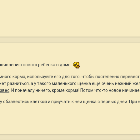
появлению нового ребенка в доме.
ого корма, используйте его для того, чтобы постепенно перевест
ет разниться, а у такого маленького щенка ещё очень нежный жел
азвес
. И поначалу ничего, кроме корма! Потом что-то новое начинае
 обзавестись клеткой и приучать к ней щенка с первых дней. При