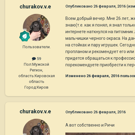
churakov.v.e
Опубликовано
26 февраля, 2016
(из
Всем добрый вечер. Мне 26 лет, же
знаю(т.е. как я понял, я знал тол
интернете наткнулся на питомник 
мальчишки черного окраса. На дан
на стойках и пару игрушек. Сегод
Пользователи.
пропланом и рекомендует его или 
придется обращаться к профессион
59
Пол:
Мужской
порекомендуете приобрести к пер
Регион,
Изменено
26 февраля, 2016
пользов
область:
Кировская
область
Город:
Киров
churakov.v.e
Опубликовано
26 февраля, 2016
А вот собственно и Ричи