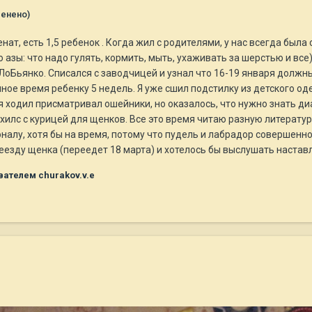
менено)
нат, есть 1,5 ребенок . Когда жил с родителями, у нас всегда была 
ько азы: что надо гулять, кормить, мыть, ухаживать за шерстью и вс
ЛоБьянко. Списался с заводчицей и узнал что 16-19 января должн
ное время ребенку 5 недель. Я уже сшил подстилку из детского од
ня ходил присматривал ошейники, но оказалось, что нужно знать д
хилс с курицей для щенков. Все это время читаю разную литературу
алу, хотя бы на время, потому что пудель и лабрадор совершенно
еезду щенка (переедет 18 марта) и хотелось бы выслушать настав
ателем churakov.v.e