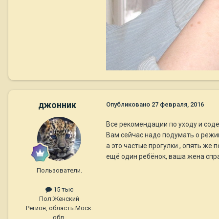
джонник
Опубликовано
27 февраля, 2016
Все рекомендации по уходу и сод
Вам сейчас надо подумать о режиме
а это частые прогулки , опять же
ещё один ребёнок, ваша жена спра
Пользователи.
15 тыс
Пол:
Женский
Регион, область:
Моск.
обл.