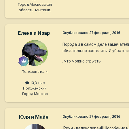
Город:
Московская
область. Мытищи.
Елена и Изар
Опубликовано
27 февраля, 2016
Порода и в самом деле замечател
обязательно застелить. И убрать 
, что можно сгрызть.
Пользователи.
13,3 тыс
Пол:
Женский
Город:
Москва
Юля и Майя
Опубликовано
27 февраля, 2016
Ричи - великолепен!!!!!!!особенно 