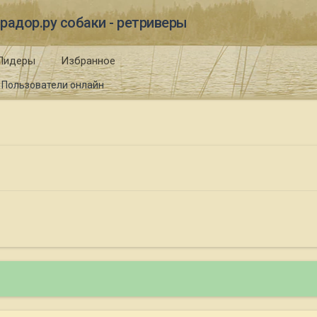
радор.ру собаки - ретриверы
Лидеры
Избранное
Пользователи онлайн