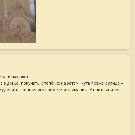
жет и покажет.
 день) , приучать к пелёнке ( а затем , чуть позже к улице =
че уделять очень много времени и внимания. У вас появится