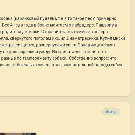
собака (карликовый пудель), т.е. что такое пес я примерно
е). Все 4 года года в браке мечтаем о лабрадоре. Пашарив в
ы родиться детишки. Отправил часть суммы за резерв
еяла, свернутого пополам и сшил 2 наматрасника. Купил миски
иаметр шеи щенка, развернулся и ушел. Заводчица кормит
 по дрессировки и уходу. Из прочитанного понял, что
 разные по темпераменту собаки. Собственно вопрос: что
ления от бывалых хозяев столь замечательной пароды собак.
Автор