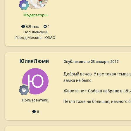
Модераторы
6,9 тыс
1
Пол:
Женский
Город:
Москва - ЮЗАО
ЮлияЛюми
Опубликовано
23 января, 2017
Добрый вечер. У нее такая темпа в
замка не было.
Живота нет. Собака набрала в объе
Пользователи.
Петля тоже не большая, немного б
6