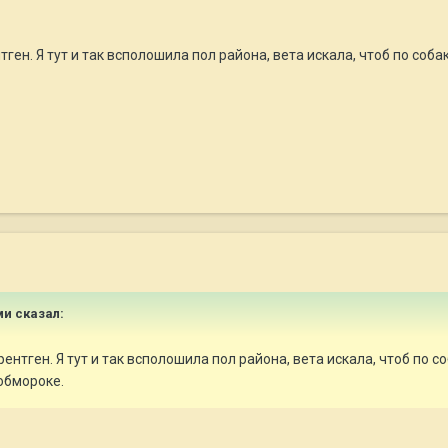
ген. Я тут и так всполошила пол района, вета искала, чтоб по собак
ми
сказал:
ентген. Я тут и так всполошила пол района, вета искала, чтоб по со
 обмороке.