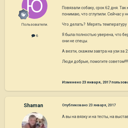
Повязали собаку, срок 62 дня. Так 
понимаю, что сглупили. Сейчас у 
Что делать? Мерять температуру 
Пользователи.
Я была полностью уверена, что бе
6
они не спецы.
А везти, скажем завтра на узи за 
Люди добрые, помогите советом!!!!
Изменено
23 января, 2017
пользов
Shaman
Опубликовано
23 января, 2017
А вы на вязку и на тесты, на выст