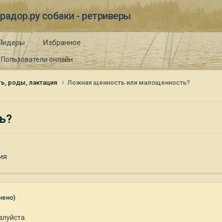
радор.ру собаки - ретриверы
Лидеры
Избранное
Пользователи онлайн
ь, роды, лактация
Ложная щенность или малощенность?
ь?
ия
нено)
алуйста.