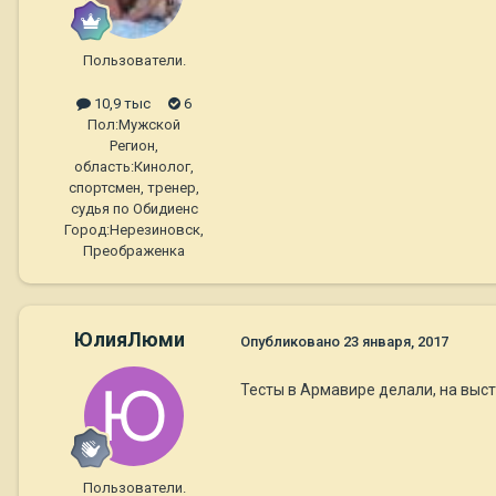
Пользователи.
10,9 тыс
6
Пол:
Мужской
Регион,
область:
Кинолог,
спортсмен, тренер,
судья по Обидиенс
Город:
Нерезиновск,
Преображенка
ЮлияЛюми
Опубликовано
23 января, 2017
Тесты в Армавире делали, на выст
Пользователи.