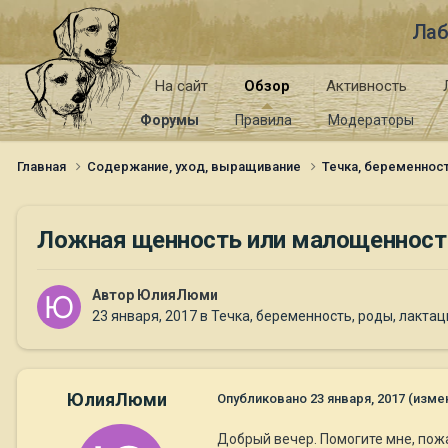
Лаб
На сайт
Обзор
Активность
Форумы
Правила
Модераторы
Главная
Содержание, уход, выращивание
Течка, беременност
Ложная щенность или малощенност
Автор
ЮлияЛюми
23 января, 2017
в
Течка, беременность, роды, лактац
ЮлияЛюми
Опубликовано
23 января, 2017
(изме
Добрый вечер. Помогите мне, пож