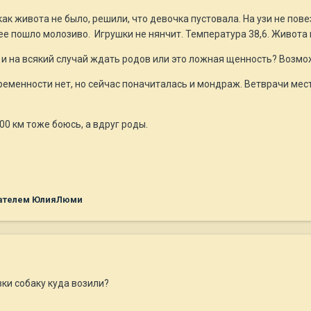
как живота не было, решили, что девочка пустовала. На узи не повез
нее пошло молозиво. Игрушки не нянчит. Температура 38,6. Живота 
и на всякий случай ждать родов или это ложная щенность? Возмож
ременности нет, но сейчас поначиталась и мондраж. Ветврачи мес
200 км тоже боюсь, а вдруг роды.
ателем ЮлияЛюми
авки собаку куда возили?