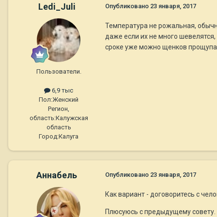
Ledi_Juli
Опубликовано
23 января, 2017
Температура не рожальная, обычно
даже если их не много шевелятся,
сроке уже можно щенков прощупа
Пользователи.
6,9 тыс
Пол:
Женский
Регион,
область:
Калужская
область
Город:
Калуга
Aннaбель
Опубликовано
23 января, 2017
Как вариант - договоритесь с чел
Плюсуюсь с предыдущему совету.