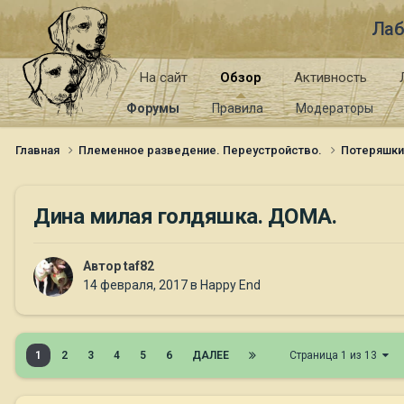
Лаб
На сайт
Обзор
Активность
Форумы
Правила
Модераторы
Главная
Племенное разведение. Переустройство.
Потеряшк
Дина милая голдяшка. ДОМА.
Автор
taf82
14 февраля, 2017
в
Happy End
1
2
3
4
5
6
ДАЛЕЕ
Страница 1 из 13