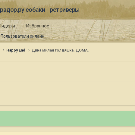
радор.ру собаки - ретриверы
Лидеры
Избранное
Пользователи онлайн
и
Happy End
Дина милая голдяшка. ДОМА.