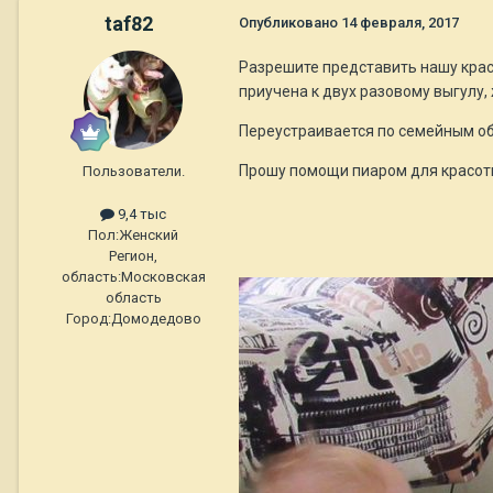
taf82
Опубликовано
14 февраля, 2017
Разрешите представить нашу красо
приучена к двух разовому выгулу,
Переустраивается по семейным о
Прошу помощи пиаром для красот
Пользователи.
9,4 тыс
Пол:
Женский
Регион,
область:
Московская
область
Город:
Домодедово