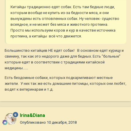
Китайцы традиционно едят собак. Есть там бедные люди,
которым вообще не купить из-за бедности мяса, и они
вынуждены есть отловленных собак. Ну человек- существо
всеядное, и не может без мяса и животного протеина.
Просто мы используем коров и кур в качестве источника
протеина, а китайцы всё что движется.
Большинство китайцев НЕ едят собак! В основном едят курицу и
свинину, так как это недорого даже для бедных. Есть "больные"
которые едят в соответствии с традициями китайской
медицины......
Есть бездомные собаки, которых подкармливают местные
жители. У них так же есть домашние питомцы, которых они любят,
водят к ветеринарам и т.д.
Irina&Diana
Опубликовано
10 декабря, 2018