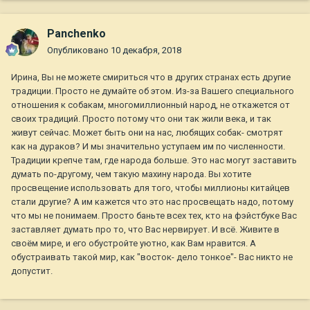
Panchenko
Опубликовано
10 декабря, 2018
Ирина, Вы не можете смириться что в других странах есть другие
традиции. Просто не думайте об этом. Из-за Вашего специального
отношения к собакам, многомиллионный народ, не откажется от
своих традиций. Просто потому что они так жили века, и так
живут сейчас. Может быть они на нас, любящих собак- смотрят
как на дураков? И мы значительно уступаем им по численности.
Традиции крепче там, где народа больше. Это нас могут заставить
думать по-другому, чем такую махину народа. Вы хотите
просвещение использовать для того, чтобы миллионы китайцев
стали другие? А им кажется что это нас просвещать надо, потому
что мы не понимаем. Просто баньте всех тех, кто на фэйстбуке Вас
заставляет думать про то, что Вас нервирует. И всё. Живите в
своём мире, и его обустройте уютно, как Вам нравится. А
обустраивать такой мир, как "восток- дело тонкое"- Вас никто не
допустит.