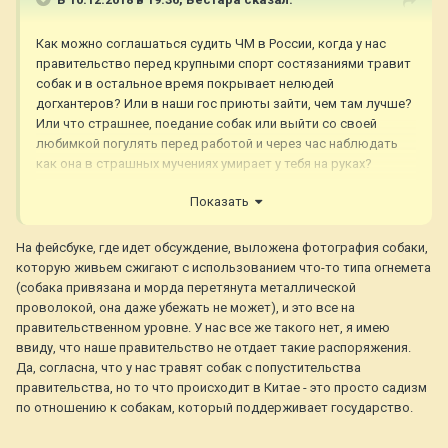
Как можно соглашаться судить ЧМ в России, когда у нас
правительство перед крупными спорт состязаниями травит
собак и в остальное время покрывает нелюдей
догхантеров? Или в наши гос приюты зайти, чем там лучше?
Или что страшнее, поедание собак или выйти со своей
любимкой погулять перед работой и через час наблюдать
как она в страшных мучениях умирает у тебя на руках?
Странно что эксперты к нам ездят
Показать
На фейсбуке, где идет обсуждение, выложена фотография собаки,
которую живьем сжигают с использованием что-то типа огнемета
(собака привязана и морда перетянута металлической
проволокой, она даже убежать не может), и это все на
правительственном уровне. У нас все же такого нет, я имею
ввиду, что наше правительство не отдает такие распоряжения.
Да, согласна, что у нас травят собак с попустительства
правительства, но то что происходит в Китае - это просто садизм
по отношению к собакам, который поддерживает государство.