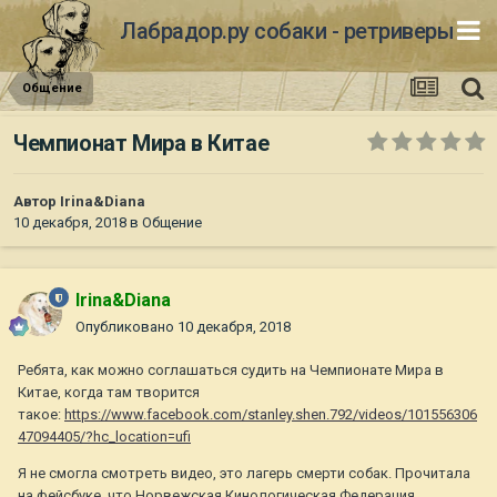
Лабрадор.ру собаки - ретриверы
Общение
Чемпионат Мира в Китае
Автор
Irina&Diana
10 декабря, 2018
в
Общение
Irina&Diana
Опубликовано
10 декабря, 2018
Ребята, как можно соглашаться судить на Чемпионате Мира в
Китае, когда там творится
такое:
https://www.facebook.com/stanley.shen.792/videos/101556306
47094405/?hc_location=ufi
Я не смогла смотреть видео, это лагерь смерти собак. Прочитала
на фейсбуке, что Норвежская Кинологическая Федерация