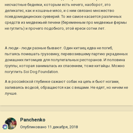
несчастные бедняки, которым есть нечего, наоборот, это
деликатес, как и кошачье мясо, и с ним связано множество
псевдомедицинских суеверий. То же самое касается различных
средств из медвежьей печени (беременным про медвежьи фермы
не гуглить) и прочего подобного, этой ереси сотни лет.
А люди - люди разные бывают. Один китаец едва не погиб,
пытаясь помешать грузовику, перевозившему партию украденных
домашних питомцев для полулегальных ресторанов. И половина
группы, которая занималась их спасением, тоже китайцы. Можно
погуглить Soi Dog Foundation.
А в российской глубинке сажают собак на цепь и бьют ногами,
заливаясь водкой, обращаются как с вещами. Не едят, но ничем не
лучше.
Panchenko
Опубликовано
11 декабря, 2018