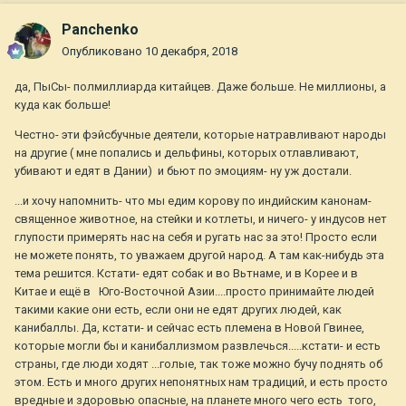
Panchenko
Опубликовано
10 декабря, 2018
да, ПыСы- полмиллиарда китайцев. Даже больше. Не миллионы, а
куда как больше!
Честно- эти фэйсбучные деятели, которые натравливают народы
на другие ( мне попались и дельфины, которых отлавливают,
убивают и едят в Дании) и бьют по эмоциям- ну уж достали.
...и хочу напомнить- что мы едим корову по индийским канонам-
священное животное, на стейки и котлеты, и ничего- у индусов нет
глупости примерять нас на себя и ругать нас за это! Просто если
не можете понять, то уважаем другой народ. А там как-нибудь эта
тема решится. Кстати- едят собак и во Вьтнаме, и в Корее и в
Китае и ещё в Юго-Восточной Азии....просто принимайте людей
такими какие они есть, если они не едят других людей, как
канибаллы. Да, кстати- и сейчас есть племена в Новой Гвинее,
которые могли бы и канибаллизмом развлечься.....кстати- и есть
страны, где люди ходят ...голые, так тоже можно бучу поднять об
этом. Есть и много других непонятных нам традиций, и есть просто
вредные и здоровью опасные, на планете много чего есть того,