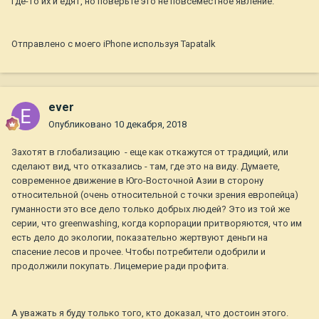
где-то их и едят, но поверьте это не повсеместное явление.
Отправлено с моего iPhone используя Tapatalk
ever
Опубликовано
10 декабря, 2018
Захотят в глобализацию - еще как откажутся от традиций, или
сделают вид, что отказались - там, где это на виду. Думаете,
современное движение в Юго-Восточной Азии в сторону
относительной (очень относительной с точки зрения европейца)
гуманности это все дело только добрых людей? Это из той же
серии, что greenwashing, когда корпорации притворяются, что им
есть дело до экологии, показательно жертвуют деньги на
спасение лесов и прочее. Чтобы потребители одобрили и
продолжили покупать. Лицемерие ради профита.
А уважать я буду только того, кто доказал, что достоин этого.