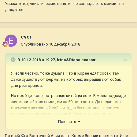
Уважать тех, чьи этические понятия не совпадают с моими - не
дождутся.
ever
Опубликовано
10 декабря, 2018
В 10.12.2018 в 19:27,
Irina&Diana
сказал:
Я, если честно, тоже думала, что в Корее едят собак, там
даже существуют фермы, на которых выращивают собак
для ресторанов.
Но вообще, конечно. разные китайцы есть. В моем подъезде
живет китайская семья, им за 50 лет где-то. До недавнего
времени у них жили 2 собаки, одна беспородная и совсем
старенькая, другая шпиц малый. Так вот они во время
прогулки старенькую собаку постоянно поддерживали,
Показать
ходили с ней медленно и видно, как они любят своих собак.
По всей Юго-Восточной Азии едят. Кроме Японии разве что. И не