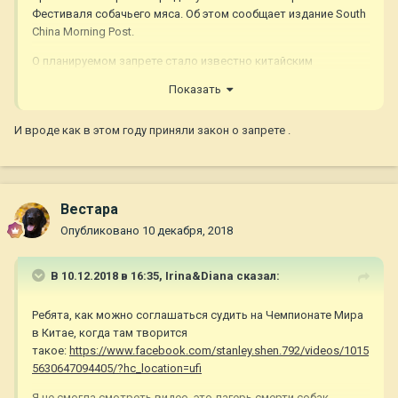
Фестиваля собачьего мяса. Об этом сообщает издание South
China Morning Post.
О планируемом запрете стало известно китайским
защитникам животных. Информацию подтверждают
Показать
торговцы с крупнейшего рынка собачьего мяса в Юйлине.
Ожидается, что запрет вступит в силу 15 июня, за неделю до
И вроде как в этом году приняли закон о запрете .
фестиваля, который приурочен к летнему солнцестоянию и
начинается 21 июня. Нарушителям грозят арест и штраф
величиной до 100 тысяч юаней (около 840 тысяч рублей).
Вестара
«Надеюсь, это станет началом конца китайского обычая
есть собак», — заявила Андреа Гань (Andrea Gung),
Опубликовано
10 декабря, 2018
исполнительный директор организации Duo Duo Project,
ведущей борьбу с торговлей собачьим мясом.
В 10.12.2018 в 16:35,
Irina&Diana
сказал:
В Китае споры между любителями полакомиться
собачатиной и защитниками животных едва не привели к
Ребята, как можно соглашаться судить на Чемпионате Мира
беспорядкам.
в Китае, когда там творится
такое:
https://www.facebook.com/stanley.shen.792/videos/1015
Фестиваль проводится в Юйлине с 2009 года. Во время него
5630647094405/?hc_location=ufi
убивают от 10 до 15 тысяч животных, многие из которых
украдены у законных хозяев.
Я не смогла смотреть видео, это лагерь смерти собак.