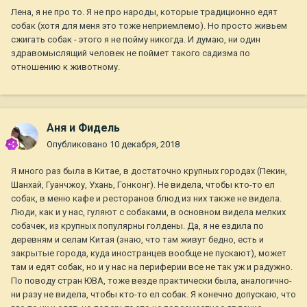
Лена, я не про то. Я не про народы, которые традиционно едят
ругать нас за это! Просто если не можете понять, то
собак (хотя для меня это тоже неприемлемо). Но просто живьем
уважаем другой народ. А там как-нибудь эта тема решится.
сжигать собак - этого я не пойму никогда. И думаю, ни один
Кстати- едят собак и во Вьтнаме, и в Корее и в Китае и ещё в
здравомыслящий человек не поймет такого садизма по
Юго-Восточной Азии....просто принимайте людей такими
отношению к животному.
какие они есть, если они не едят других людей, как
канибаллы. Да, кстати- и сейчас есть племена в Новой
Гвинее, которые могли бы и канибаллизмом
развлечься.....кстати- и есть страны, где люди ходят ...голые,
так тоже можно бучу поднять об этом. Есть и много других
Аня и Фидель
непонятных нам традиций, и есть просто вредные и
Опубликовано
10 декабря, 2018
здоровью опасные, на планете много чего есть того, что мы
не силах понять. Ну пусть так и будет. Тем более чего себя
Я много раз была в Китае, в достаточно крупных городах (Пекин,
травить, что Вам непонятно в обычаях целой нации.
Шанхай, Гуанчжоу, Ухань, Гонконг). Не видела, чтобы кто-то ел
Преуспевающей, растущей, развивающейся нации.
собак, в меню кафе и ресторанов блюд из них также не видела.
Люди, как и у нас, гуляют с собаками, в основном видела мелких
собачек, из крупных популярны голдены. Да, я не ездила по
деревням и селам Китая (знаю, что там живут бедно, есть и
закрытые города, куда иностранцев вообще не пускают), может
там и едят собак, но и у нас на периферии все не так уж и радужно.
По поводу стран ЮВА, тоже везде практически была, аналогично-
ни разу не видела, чтобы кто-то ел собак. Я конечно допускаю, что