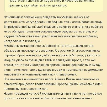
Просто мы используем коров и кур в качестве источника
протеина, а китайцы всё что движется.
Отношение к собаке как к пище там вообще не зависит от
достатка. Это могут делать как бедные, так и очень богатые люди.
В традиционной китайской медицине принято считать, что собачье
мясо обладает сильным согревающим эффектом, поэтому его
издревле было показано употреблять в межсезонье особенно,
когда влажно и холодно.
Миллионы китайцев отказываются от этой традиции, но это
образованные люди, в основном. А с ростом благосостояния их
страны образованных людей становится все больше, у них стало
модной учеба за границей в США, в западной Европе, а так же
огромное кол-во иностранцев приглашается для работы в Китай,
и они тоже несут свою культуру и моду, в том числе и на домашних
животных и отношение к ним как к членам семьи.
Все меняется и изменится в итоге. Живя в Китае, невозможно не
замечать процессов глобализации. Просто нужно несколько смен
поколений, а это десятки лет.
Нация, традиции которой складывались пять тысяч лет, не может
просто так взять и начать мыслить иначе, это невозможно.