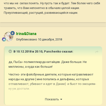
что мы не силах понять. Ну пусть так и будет. Тем более чего себя
травить, что Вам непонятно в обычаях целой нации.
Преуспевающей, растущей, развивающейся нации.
Irina&Diana
Опубликовано
10 декабря, 2018
В 10.12.2018 в 20:10,
Panchenko
сказал:
да, ПыСы- полмиллиарда китайцев. Даже больше. Не
миллионы, а куда как больше!
Честно- эти фэйсбучные деятели, которые натравливают
народы на другие ( мне попались и дельфины, которых
отлавливают, убивают и едят в Дании) и бьют по эмоциям-
ну уж достали.
...и хочу напомнить- что мы едим корову по индийским
Показать
канонам- священное животное, на стейки и котлеты, и
ничего- у индусов нет глупости примерять нас на себя и