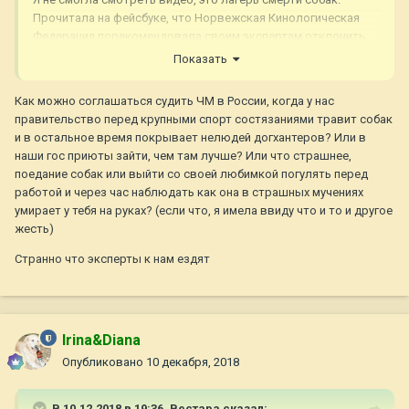
Прочитала на фейсбуке, что Норвежская Кинологическая
По оценкам зоозащитников, каждый год в Китае съедают от
Федерация порекомендовала своим экспертам отклонить
10 до 20 миллионов собак. Активисты требуют скорейшего
приглашение от Китайской Федерации. Надеюсь, что и
Показать
принятия закона о защите животных.
эксперты из других Европейских государств откажутся от
В апреле сообщалось, что тайваньйский парламент принял
поездки в Китай.
Как можно соглашаться судить ЧМ в России, когда у нас
поправку в закон о защите животных, которая запрещает
правительство перед крупными спорт состязаниями травит собак
поедание собак и кошек и продажу их .
и в остальное время покрывает нелюдей догхантеров? Или в
наши гос приюты зайти, чем там лучше? Или что страшнее,
поедание собак или выйти со своей любимкой погулять перед
работой и через час наблюдать как она в страшных мучениях
умирает у тебя на руках? (если что, я имела ввиду что и то и другое
жесть)
Странно что эксперты к нам ездят
Irina&Diana
Опубликовано
10 декабря, 2018
В 10.12.2018 в 19:36,
Вестара
сказал: