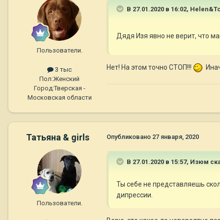
В 27.01.2020 в 16:02,
Helen&To
Дядя Изя явно не верит, что м
Пользователи.
Нет! На этом точно СТОП!!!
Инач
3 тыс
Пол:
Женский
Город:
Тверская -
Московская области
Татьяна & girls
Опубликовано
27 января, 2020
В 27.01.2020 в 15:57,
Изюм
ска
Ты себе не представляешь скол
дипрессии.
Пользователи.