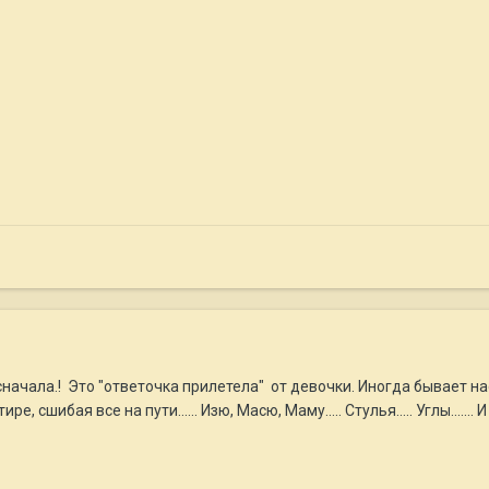
 сначала.! Это "ответочка прилетела" от девочки. Иногда бывает н
, сшибая все на пути...... Изю, Масю, Маму..... Стулья..... Углы....... И 