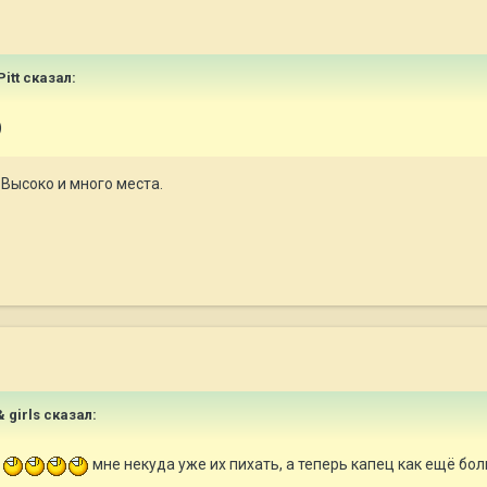
itt
сказал:
)
Высоко и много места.
 girls
сказал:
я
мне некуда уже их пихать, а теперь капец как ещё боль