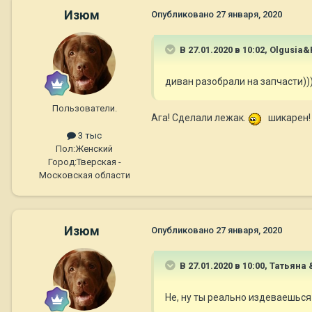
Изюм
Опубликовано
27 января, 2020
В 27.01.2020 в 10:02,
Olgusia&P
диван разобрали на запчасти))
Пользователи.
Ага! Сделали лежак.
шикарен! 
3 тыс
Пол:
Женский
Город:
Тверская -
Московская области
Изюм
Опубликовано
27 января, 2020
В 27.01.2020 в 10:00,
Татьяна &
Не, ну ты реально издеваешьс