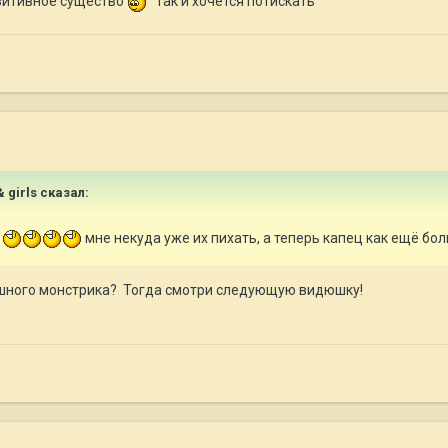
озитивное существо
так и хочется потискать
 girls
сказал:
я
мне некуда уже их пихать, а теперь капец как ещё боль
шного монстрика? Тогда смотри следующую видюшку!