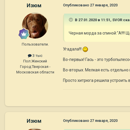
Изюм
Опубликовано
27 января, 2020
В 27.01.2020 в 11:51,
SVOR
ска
Черная морда за спиной:"А!!!! Щазз
Пользователи.
Угадала!!!
3 тыс
Во-первых! Гась - это турбопылесо
Пол:
Женский
Город:
Тверская -
Во-вторых. Мелкая есть отдельно и
Московская области
Просто хитрюга решила устроить в
Изюм
Опубликовано
27 января, 2020