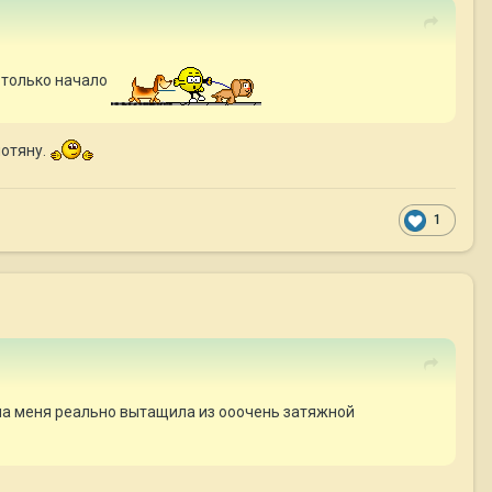
о только начало
потяну.
1
 Она меня реально вытащила из ооочень затяжной