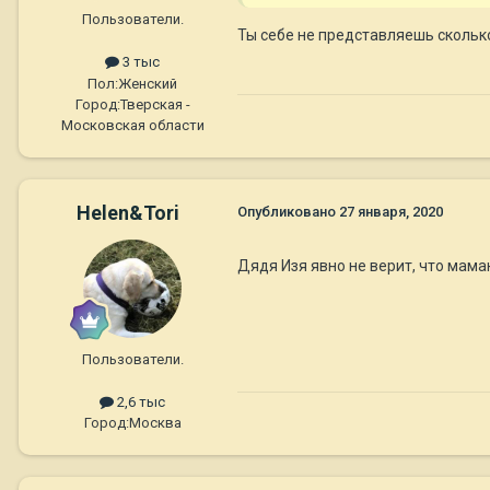
Пользователи.
Ты себе не представляешь сколько
3 тыс
Пол:
Женский
Город:
Тверская -
Московская области
Helen&Tori
Опубликовано
27 января, 2020
Дядя Изя явно не верит, что мама
Пользователи.
2,6 тыс
Город:
Москва