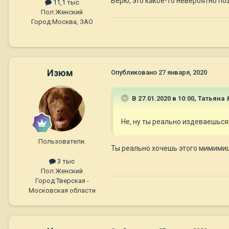
Верю, это какое-то невероятно п
11,1 тыс
Пол:
Женский
Город:
Москва, ЗАО
Изюм
Опубликовано
27 января, 2020
В 27.01.2020 в 10:00,
Татьяна &
Не, ну ты реально издеваешьс
Пользователи.
Ты реально хочешь этого мимими
3 тыс
Пол:
Женский
Город:
Тверская -
Московская области