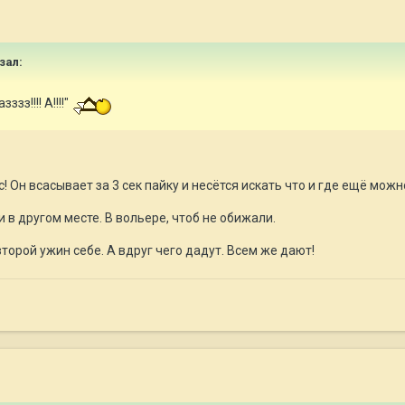
зал:
зз!!!! А!!!!"
с! Он всасывает за 3 сек пайку и несётся искать что и где ещё можн
 в другом месте. В вольере, чтоб не обижали.
торой ужин себе. А вдруг чего дадут. Всем же дают!