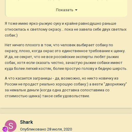
На выставках может быть проблемой окрас, а для дома
Показать
точно нет. Поэтому ищите и обязательно найдете.
Два года назад, когда я искала рыжую суку, был достаточно
большой выбор среди рыжих. Я не считаю, что это плохо
Я тоже имею ярко-рыжую суку и крайне равнодушно раньше
искать определенный окрас. И из-за границы везти тоже не
относилась к светлому окрасу... пока не завела себе двух светлых
проблема.
собак:)
Нет ничего плохого в том, что человек выбирает собаку по
окрасу, плохо, когда окрас это единственное требование к щенку.
И да, не секрет, что не все российские эксперты любят рыжих
собак, хотя если сказать честно, зачастую рыжие собаки имеют
куда более легкий костяк, более простую голову и бедную шерсть.
А что касается заграницы - да, возможно, но никто новичку из
России не продаст реально хорошую собаку:) а везти "дворняжку"
за немалые деньги (когда одна доставка сопоставима со
стоимостью щенка) такое себе удовольствие.
Shark
Опубликовано
28 июля, 2020