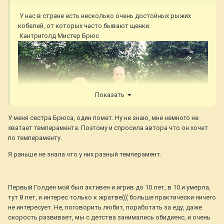
У нас в стране есть несколько очень достойных рыжих
кобелей, от которых часто бывают щенки.
Кантриголд Мистер Брюс
Показать
У меня сестра Брюса, один помет. Ну не знаю, мне немного не
хватает темперамента. Поэтому и спросила автора что он хочет
по темпераменту.
Я раньше не знала что у них разный темперамент.
Ферн Фловер Грейт Гетсби
Первый Голден мой был активен и игрив до 10 лет, в 10 и умерла,
тут 8 лет, и интерес только к жратве((( больше практически ничего
не интересует. Не, поговорить любит, поработать за еду, даже
скорость развивает, мы с детства занимались обидиенс, и очень