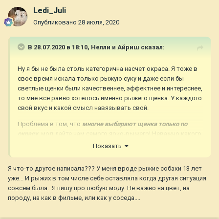
Ledi_Juli
Опубликовано
28 июля, 2020
В 28.07.2020 в 18:10,
Нелли и Айриш
сказал:
Ну я бы не была столь категорична насчет окраса. Я тоже в
свое время искала только рыжую суку и даже если бы
светлые щенки были качественнее, эффектнее и интереснее,
то мне все равно хотелось именно рыжего щенка. У каждого
свой вкус и какой смысл навязывать свой.
Проблема в том, что
многие выбирают щенка только по
окрасу
, мол дайте нам самого ярко-рыжего! Неважно какого
пола, какой у собаки темперамент, психика, характер... мало
Показать
кто задумывается, что окрас окрасом, но им с этой собакой
жить каждый день и выбирать, по-хорошему, стоит сначала
Я что-то другое написала??? У меня вроде рыжие собаки 13 лет
именно по характеру и здоровью, а окрас это как
уже... И рыжих в том числе себе оставляла когда другая ситуация
второстепенный бонус.
совсем была. Я пишу про любую моду. Не важно на цвет, на
породу, на как в фильме, или как у соседа....