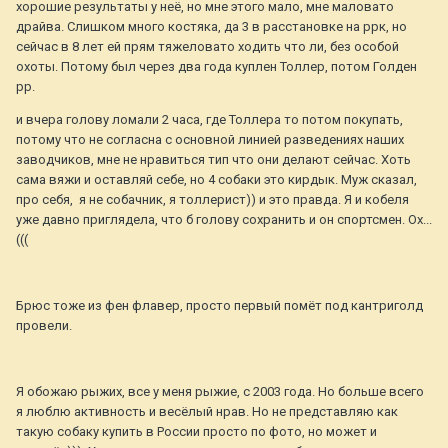
хорошие результаты у неё, но мне этого мало, мне маловато
драйва. Слишком много костяка, да 3 в расстановке на ррк, но
сейчас в 8 лет ей прям тяжеловато ходить что ли, без особой
охоты. Потому был через два года куплен Толлер, потом Голден
рр.
и вчера голову ломали 2 часа, где Толлера то потом покупать,
потому что не согласна с основной линией разведениях наших
заводчиков, мне не нравиться тип что они делают сейчас. Хоть
сама вяжи и оставляй себе, но 4 собаки это кирдык. Муж сказал,
про себя, я не собачник, я толлерист)) и это правда. Я и кобеля
уже давно приглядела, что б голову сохранить и он спортсмен. Ох...
(((
Брюс тоже из фен флавер, просто первый помёт под кантриголд
Шафран из Столицы Урала
провели.
Я обожаю рыжих, все у меня рыжие, с 2003 года. Но больше всего
я люблю активность и весёлый нрав. Но не представляю как
такую собаку купить в России просто по фото, но может и