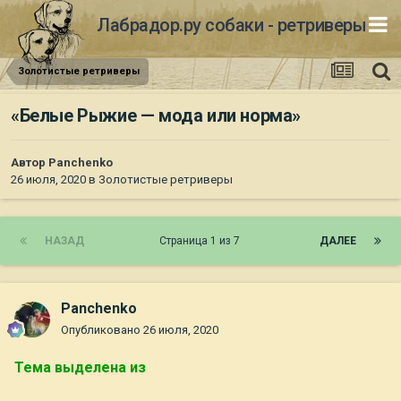
Лабрадор.ру собаки - ретриверы
Золотистые ретриверы
«Белые Рыжие — мода или норма»
Автор
Panchenko
26 июля, 2020
в
Золотистые ретриверы
НАЗАД
Страница 1 из 7
ДАЛЕЕ
Panchenko
Опубликовано
26 июля, 2020
Тема выделена из