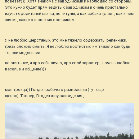
повезёт))). Хотя знакома с заводчиками и наблюдаю со стороны.
Это нужно будет прям ездить к заводчикам и очень пристально
изучать родителей щенка, не титулы, а как собака гуляет, как и чем
живет, какие отношения с хозяином.
Я не любою шерстяных, это мне тяжело содержать, репейники,
грязь сложно смыть. Я не люблю костистых, им тяжело как будь
то, они медленнее.
но опять же, я про себя лично, про свой характер, я очень люблю
веселье и общение)))
моя троица)) Голден рабочего разведения (тут ещё
У Леди Юли бывают рыжики, но раз она комментирует и
щенок), Толлер, Голден шоу разведения.,
молчит, видимо сейчас их нет)