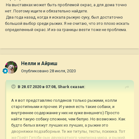
На выставках может быть проблемой окрас, а для дома точно
нет. Поэтому ищите и обязательно найдете.
Два года назад, когда я искала рыжую суку, был достаточно
большой выбор среди рыжих. Я не считаю, что это плохо искать
определенный окрас. И из-за границы везти тоже не проблема.
Нелли и Айриш
Опубликовано
28 июля, 2020
В 28.07.2020 в 07:08,
Shark
сказал:
А я вот представляю голденов только рыжими, колли
старотипными и прочее. И у меня есть такие собаки, и
внутреннее содержание у них не хуже внешнего) Просто
найти такую собаку сложнее, чем белую. Но возможно. Как
будто белых вяжут лучших из лучших, а рыжие это
дворняжки подзаборные. Те же титулы, тесты, психика. Тот
же Грейт Гетсби сын двухкратного чемпиона мира, и рыжий.