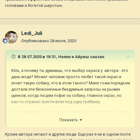
головами и богатой шерстью.
Ledi_Juli
Опубликовано
28 июля, 2020
В 28.07.2020 в 18:31,
Нелли и Айриш
сказал:
Юль, а почему ты думаешь, что выбор окраса у автора - это
дань моде? Может человек просто любит такой окрас и
хочет такую собаку, что в этом такого? Меня тоже порядком
достали эти бесконечные бездумные запросы на рыжих
щенков, когда людям пофиг на собаку, главное окрас, но
как-то странно грести всех под одну гребенку.
Ну скажем прямо, что рыжих всегда было достаточно среди
голденов, независимо от моды. Просто на фоне шерстистых
Показать
и костистых светлых собак они мало чем выделялись. Я
считаю что наоборот здорово, что вернулась "мода" на
Кроме автора читают и другие люди. Еще раз я ни в одном посте
рыжий окрас, которая подарила породе в данный момент