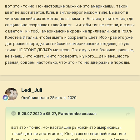
вот это - точно. Но- настоящие рыжики- это американцы, такой
цвет не достигается, Юля, в англо-европейском типе. Бывают в
чистых английских помётах, но за ними - в Англию, в питомник, где
специально сохраняют такой цвет....и чтобы тип не теряли, в связи
с цветом.. и чтобы американские крови не приливали, как в Роял-
Кресте в Италии, чтобы иметь и сохранять цвет. Ибо - раз это уже
две разные породы- английские и американские голдены, то уж
точно НЕ СТОИТ ДЕЛАТЬ метисов. Потому- что и болячки - разные,
не знаешь что ждать и что проверять и у кого.....да и внешность
разная, совсем, настолько, что- это - точно две разные породы.
Ledi_Juli
Опубликовано
28 июля, 2020
В 28.07.2020 в 05:27,
Panchenko
сказал:
вот это - точно. Но- настоящие рыжики- это американцы,
такой цвет не достигается, Юля, в англо-европейском типе.
Бывают в чистых английских помётах, но за ними - в Англию,