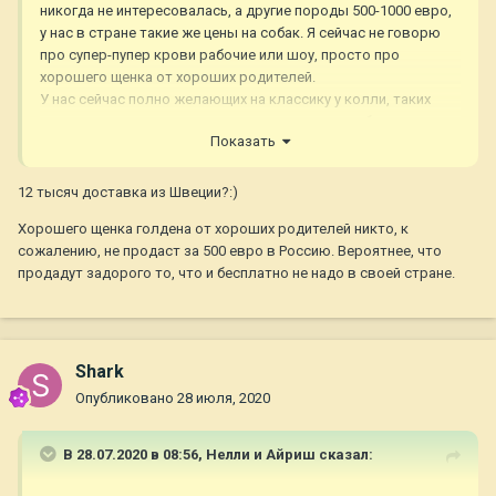
никогда не интересовалась, а другие породы 500-1000 евро,
у нас в стране такие же цены на собак. Я сейчас не говорю
про супер-пупер крови рабочие или шоу, просто про
хорошего щенка от хороших родителей.
У нас сейчас полно желающих на классику у колли, таких
единицы по стране, поэтому куча привозных собак из
Показать
Венгрии, и поголовно на диванах сидят. Так что это не
невероятная мечта, взять собаку из Европы.
12 тысяч доставка из Швеции?:)
Хорошего щенка голдена от хороших родителей никто, к
сожалению, не продаст за 500 евро в Россию. Вероятнее, что
продадут задорого то, что и бесплатно не надо в своей стране.
Shark
Опубликовано
28 июля, 2020
В 28.07.2020 в 08:56,
Нелли и Айриш
сказал: