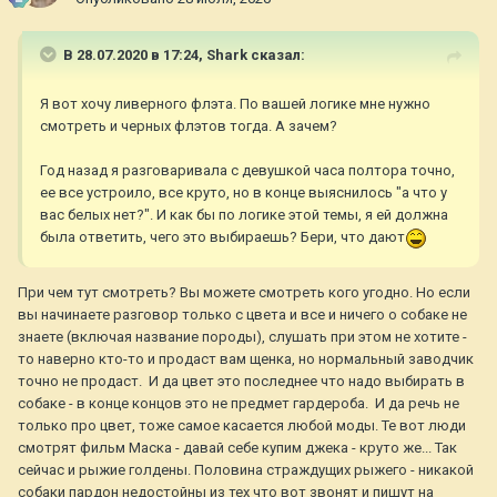
В 28.07.2020 в 17:24,
Shark
сказал:
Я вот хочу ливерного флэта. По вашей логике мне нужно
смотреть и черных флэтов тогда. А зачем?
Год назад я разговаривала с девушкой часа полтора точно,
ее все устроило, все круто, но в конце выяснилось "а что у
вас белых нет?". И как бы по логике этой темы, я ей должна
была ответить, чего это выбираешь? Бери, что дают
При чем тут смотреть? Вы можете смотреть кого угодно. Но если
вы начинаете разговор только с цвета и все и ничего о собаке не
знаете (включая название породы), слушать при этом не хотите -
то наверно кто-то и продаст вам щенка, но нормальный заводчик
точно не продаст. И да цвет это последнее что надо выбирать в
собаке - в конце концов это не предмет гардероба. И да речь не
только про цвет, тоже самое касается любой моды. Те вот люди
смотрят фильм Маска - давай себе купим джека - круто же... Так
сейчас и рыжие голдены. Половина страждущих рыжего - никакой
собаки пардон недостойны из тех что вот звонят и пишут на