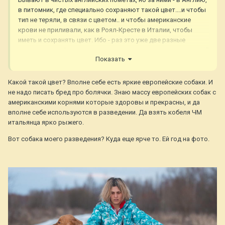
в питомник, где специально сохраняют такой цвет....и чтобы
тип не теряли, в связи с цветом.. и чтобы американские
крови не приливали, как в Роял-Кресте в Италии, чтобы
иметь и сохранять цвет. Ибо - раз это уже две разные
породы- английские и американские голдены, то уж точно НЕ
Показать
СТОИТ ДЕЛАТЬ метисов. Потому- что и болячки - разные, не
знаешь что ждать и что проверять и у кого.....да и внешность
разная, совсем, настолько, что- это - точно две разные
Какой такой цвет? Вполне себе есть яркие европейские собаки. И
породы.
не надо писать бред про болячки. Знаю массу европейских собак с
американскими корнями которые здоровы и прекрасны, и да
вполне себе используются в разведении. Да взять кобеля ЧМ
итальянца ярко рыжего.
Вот собака моего разведения? Куда еще ярче то. Ей год на фото.