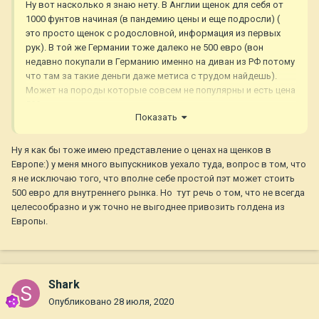
Ну вот насколько я знаю нету. В Англии щенок для себя от
1000 фунтов начиная (в пандемию цены и еще подросли) (
это просто щенок с родословной, информация из первых
рук). В той же Германии тоже далеко не 500 евро (вон
недавно покупали в Германию именно на диван из РФ потому
что там за такие деньги даже метиса с трудом найдешь).
Может на породы которые совсем не популярны и есть цена
500 евро, но точно не на голденов они везде достаточно
Показать
популярны.
Ну я как бы тоже имею представление о ценах на щенков в
Европе:) у меня много выпускников уехало туда, вопрос в том, что
я не исключаю того, что вполне себе простой пэт может стоить
500 евро для внутреннего рынка. Но тут речь о том, что не всегда
целесообразно и уж точно не выгоднее привозить голдена из
Европы.
Shark
Опубликовано
28 июля, 2020