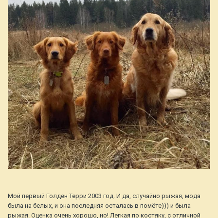
Мой первый Голден Терри 2003 год. И да, случайно рыжая, мода
была на белых, и она последняя осталась в помёте))) и была
рыжая. Оценка очень хорошо, но! Легкая по костяку, с отличной