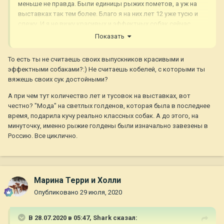
меньше не правда. Были единицы рыжих пометов, а уж на
выставках так тем более. Благо я на них лет 12 уже тусю и
слежу. И я не вижу красивых и эффектных собак сейчас
благодаря моде. А вот некоторые вязки ради модного цвета
Показать
вижу, и не только я это вижу. Впрочем это не тема данного
форума.
То есть ты не считаешь своих выпускников красивыми и
эффектными собаками?:) Не считаешь кобелей, с которыми ты
вяжешь своих сук достойными?
А при чем тут количество лет и тусовок на выставках, вот
честно? "Мода" на светлых голденов, которая была в последнее
время, подарила кучу реально классных собак. А до этого, на
минуточку, именно рыжие голдены были изначально завезены в
Россию. Все циклично.
Марина Терри и Холли
Опубликовано
29 июля, 2020
В 28.07.2020 в 05:47,
Shark
сказал: