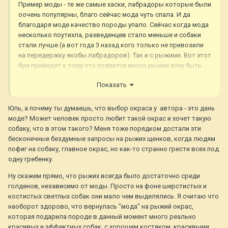
Пример моды - те же самые хаски, лабрадоры которые были
оочень популярны, благо сейчас мода чуть спала. И да
благодаря моде качество породы упало. Сейчас когда мода
несколько поутихла, разведенцев стало меньше и собаки
стали лучше (а вот года 3 назад кого только не привозили
на передержку якобы лабрадоров). Так и с рыжими. Вот этот
бум приведет к тому что появится много рыжих хочу быть
голденом. Никогда мода не была на пользу для любой
Показать
породы
Юль, а почему ты думаешь, что выбор окраса у автора - это дань
моде? Может человек просто любит такой окрас и хочет такую
собаку, что в этом такого? Меня тоже порядком достали эти
бесконечные бездумные запросы на рыжих щенков, когда людям
пофиг на собаку, главное окрас, но как-то странно грести всех под
одну гребенку.
Ну скажем прямо, что рыжих всегда было достаточно среди
голденов, независимо от моды. Просто на фоне шерстистых и
костистых светлых собак они мало чем выделялись. Я считаю что
наоборот здорово, что вернулась "мода" на рыжий окрас,
которая подарила породе в данный момент много реально
красивых и эффектных собак, с хорошим костяком, красивыми