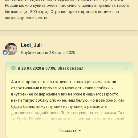
России можно купить очень приличного щенка в пределах такого
бюджета (от 800 евро). Странно ориентировать новичка на
заграницу, если честно.
Ledi_Juli
Опубликовано
28 июля, 2020
В 28.07.2020 в 07:08,
Shark
сказал:
А я вот представляю голденов только рыжими, колли
старотипными и прочее. И у меня есть такие собаки, и
внутреннее содержание у них не хуже внешнего) Просто
найти такую собаку сложнее, чем белую. Но возможно. Как
будто белых вяжут лучших из лучших, а рыжие это
дворняжки подзаборные. Те же титулы, тесты, психика. Тот
же Грейт Гетсби сын двухкратного чемпиона мира, и рыжий.
На выставках может быть проблемой окрас, а для дома
Показать
точно нет. Поэтому ищите и обязательно найдете.
Два года назад, когда я искала рыжую суку, был достаточно