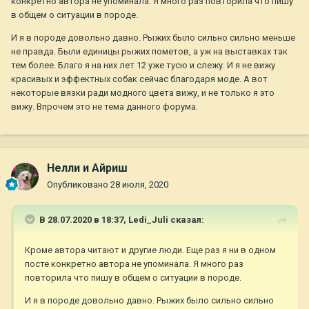
конкретно автора не упоминала. Я много раз повторила что пишу
много реально красивых и эффектных собак, с хорошим
в общем о ситуации в породе.
костяком, красивыми головами и богатой шерстью.
И я в породе довольно давно. Рыжих было сильно сильно меньше
не правда. Были единицы рыжих пометов, а уж на выставках так
тем более. Благо я на них лет 12 уже тусю и слежу. И я не вижу
красивых и эффектных собак сейчас благодаря моде. А вот
некоторые вязки ради модного цвета вижу, и не только я это
вижу. Впрочем это не тема данного форума.
Нелли и Айриш
Опубликовано
28 июля, 2020
В 28.07.2020 в 18:37,
Ledi_Juli
сказал:
Кроме автора читают и другие люди. Еще раз я ни в одном
посте конкретно автора не упоминала. Я много раз
повторила что пишу в общем о ситуации в породе.
И я в породе довольно давно. Рыжих было сильно сильно