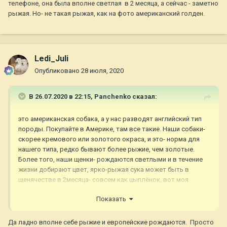
телефоне, она была вполне светлая в 2 месяца, а сейчас - заметно
рыжая. Но- не такая рыжая, как на фото американский голден.
Ledi_Juli
Опубликовано
28 июля, 2020
В 26.07.2020 в 22:15,
Panchenko
сказал:
это американская собака, а у нас разводят английский тип
породы. Покупайте в Америке, там все такие. Наши собаки-
скорее кремового или золотого окраса, и это- норма для
нашего типа, редко бывают более рыжие, чем золотые.
Более того, наши щенки- рождаются светлыми и в течение
жизни добирают цвет, ярко-рыжая сука может быть в
щенячестве в 2месяца- совсем как цыплёнок, вот моя
например, правда нет фоты, кроме как на телефоне, она
Показать
была вполне светлая в 2 месяца, а сейчас - заметно рыжая.
Но- не такая рыжая, как на фото американский голден.
Да ладно вполне себе рыжие и европейские рождаются. Просто