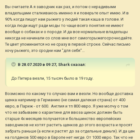
большой выбор среди рыжих. Я не считаю, что это плохо
Вы считаете А я заводчик как раз, и потом с нерадивыми
искать определенный окрас. И из-за границы везти тоже не
владельцами сталкиваюсь именно я и поверьте опыт имею. И в
проблема.
90% когда пишут нам рыжего у людей такая каша в голове. И
когда люди ищут ради моды то чаще всего понятия не имеют
вообще о собаках и о породе. И да все нормальные владельцы
никогда не начинали со слов мне вот самогорыжегосрочнодайте.
Те цвет упоминается но не сразу в первой строке. Сейчас письмо
хочу рыжего, это сродни нам "для себя"...
В 28.07.2020 в 09:27,
Shark
сказал:
До Питера везли, 15 тысяч было в 19 году.
Возможно по какому то случаю вам и везли. Но вообще доставка
щенка например в Германию (не самая далекая страна) от 400
евро, в Париж - от 600. Англия и тп 800 евро. Я уже молчу о том
что не забываем о карантине для ввоза щенок должен быть
старше 4х месяцев получается и большинство европейских
заводчиков не хотят растить щенков до этого возраста и просят
забрать раньше (а если и растят до за отдельные деньги). И да цен
на голденов 500 евро в Европе нет нигде. От 1000 евро. Так что не