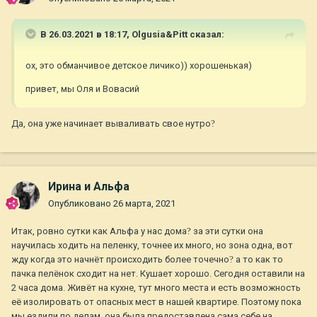
В 26.03.2021 в 18:17,
Olgusia&Pitt
сказал:
ох, это обманчивое детское личико)) хорошенькая)
привет, мы Оля и Вовасий
Да, она уже начинает вываливать свое нутро
?
Ирина и Альфа
Опубликовано
26 марта, 2021
Итак, ровно сутки как Альфа у нас дома
?
за эти сутки она
научилась ходить на пеленку, точнее их много, но зона одна, вот
жду когда это начнёт происходить более точечно
?
а то как то
пачка пелёнок сходит на нет. Кушает хорошо. Сегодня оставили на
2 часа дома. Живёт на кухне, тут много места и есть возможность
её изолировать от опасных мест в нашей квартире. Поэтому пока
мы ездили по делам, она была предоставлена сама себе на