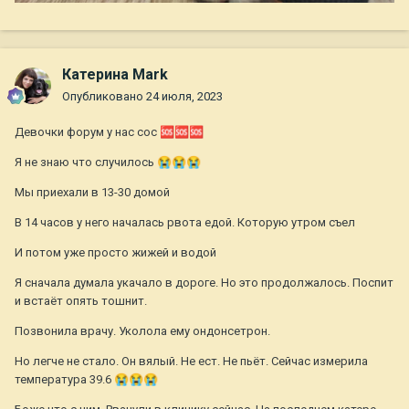
Катерина Mark
Опубликовано
24 июля, 2023
Девочки форум у нас сос
🆘
🆘
🆘
Я не знаю что случилось
😭
😭
😭
Мы приехали в 13-30 домой
В 14 часов у него началась рвота едой. Которую утром съел
И потом уже просто жижей и водой
Я сначала думала укачало в дороге. Но это продолжалось. Поспит
и встаёт опять тошнит.
Позвонила врачу. Уколола ему ондонсетрон.
Но легче не стало. Он вялый. Не ест. Не пьёт. Сейчас измерила
температура 39.6
😭
😭
😭