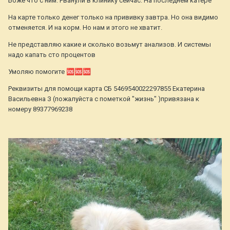
Боже что с ним. Рванули в клинику сейчас. На последнем катере
На карте только денег только на прививку завтра. Но она видимо
отменяется. И на корм. Но нам и этого не хватит.
Не представляю какие и сколько возьмут анализов. И системы
надо капать сто процентов
Умоляю помогите
🆘
🆘
🆘
Реквизиты для помощи карта СБ 5469540022297855 Екатерина
Васильевна З (пожалуйста с пометкой "жизнь" )привязана к
номеру 89377969238