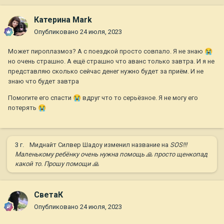
Катерина Mark
Опубликовано
24 июля, 2023
Может пироплазмоз? А с поездкой просто совпало. Я не знаю
😭
но очень страшно. А ещё страшно что аванс только завтра. И я не
представляю сколько сейчас денег нужно будет за приём. И не
знаю что будет завтра
Помогите его спасти
😭
вдруг что то серьёзное. Я не могу его
потерять
😭
3 г.
Миднайт Силвер Шадоу
изменил название на
SOS!!!
Маленькому ребёнку очень нужна помощь 🙏 просто щенкопад
какой то. Прошу помощи 🙏
СветаК
Опубликовано
24 июля, 2023