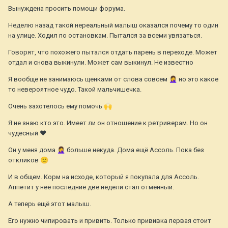
Вынуждена просить помощи форума.
Неделю назад такой нереальный малыш оказался почему то один
на улице. Ходил по остановкам. Пытался за всеми увязаться.
Говорят, что похожего пытался отдать парень в переходе. Может
отдал и снова выкинули. Может сам выкинул. Не известно
Я вообще не занимаюсь щенками от слова совсем
🤦‍♀️
но это какое
то невероятное чудо. Такой мальчишечка.
Очень захотелось ему помочь
🙌
Я не знаю кто это. Имеет ли он отношение к ретриверам. Но он
чудесный ❤
Он у меня дома
🤦‍♀️
больше некуда. Дома ещё Ассоль. Пока без
откликов
🙁
И в общем. Корм на исходе, который я покупала для Ассоль.
Аппетит у неё последние две недели стал отменный.
А теперь ещё этот малыш.
Его нужно чипировать и привить. Только прививка первая стоит