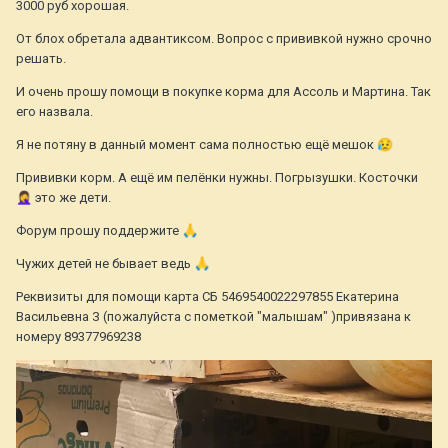
3000 руб хорошая.
От блох обретала адвантиксом. Вопрос с прививкой нужно срочно
решать.
И очень прошу помощи в покупке корма для Ассоль и Мартина. Так
его назвала.
Я не потяну в данный момент сама полностью ещё мешок
😥
Прививки корм. А ещё им пелёнки нужны. Погрызушки. Косточки
🤦‍♀️
это же дети.
Форум прошу поддержите
🙏
Чужих детей не бывает ведь
🙏
Реквизиты для помощи карта СБ 5469540022297855 Екатерина
Васильевна З (пожалуйста с пометкой "малышам" )привязана к
номеру 89377969238