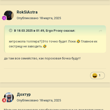
RokSiAstra
Опубликовано
18 марта, 2025
В 18.03.2025 в 01:49,
Ergo Proxy
сказал:
хитрожопа толлера?)Это точно будет Локи.
🤣
Главное их
сестрицу не заводить.
🤣
да там все семейство, как пороховая бочка будут!
1
Дохтур
Опубликовано
18 марта, 2025
Мальчик позанимался отработками команд и не дождался ужина...