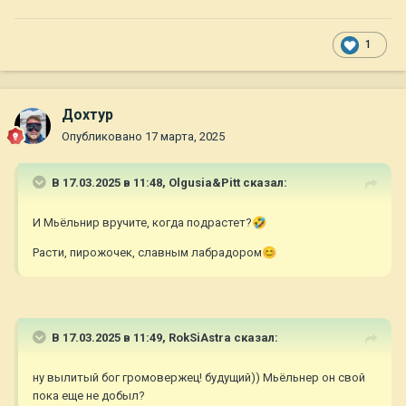
спокойным и крупным в помете, в 2 месяца весил около 8 кг.
Сейчас этому румяному пирожку без 3х дней 3 месяца. Весит
всего 13.5 кг.
1
Дохтур
Опубликовано
17 марта, 2025
В 17.03.2025 в 11:48,
Olgusia&Pitt
сказал:
И Мьёльнир вручите, когда подрастет?
🤣
Расти, пирожочек, славным лабрадором
😊
В 17.03.2025 в 11:49,
RokSiAstra
сказал:
ну вылитый бог громовержец! будущий)) Мьёльнер он свой
пока еще не добыл?