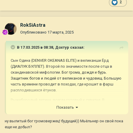
2
RokSiAstra
Опубликовано
17 марта, 2025
В 17.03.2025 в 08:38,
Дохтур
сказал:
Сын Одина (
DENVER OKEANAS ELITE) и
великанши Ёрд
(
ДИАЛУК БУЛЛЕТ).
Второй по значимости после отца в
скандинавской мифологии.
Бог грома, дождя и бурь.
Защитник богов и людей от великанов и чудовищ. Большую
часть времени проводит в походах, где крошит в фарш
расплодившихся ётунов.
Рыжебородый детина, всегда готовый к схватке. В
свободное время он любит поесть — за один присест он
Показать
может съесть целого быка
🤣
🤣
🤣
ну вылитый бог громовержец! будущий)) Мьёльнер он свой пока
Это комок палевого счастья появился в нашей семье в
еще не добыл?
самый мужской праздник 23 февраля. Был самым