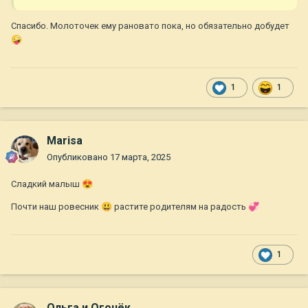
Спасибо. Молоточек ему рановато пока, но обязательно добудет
🤪
1
1
Marisa
Опубликовано
17 марта, 2025
Сладкий малыш
😍
Почти наш ровесник
😃
растите родителям на радость
💞
1
Ольга и Огонёк