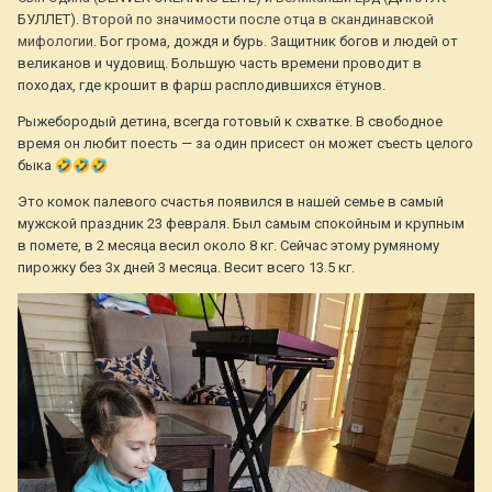
БУЛЛЕТ).
Второй по значимости после отца в скандинавской
мифологии.
Бог грома, дождя и бурь. Защитник богов и людей от
великанов и чудовищ. Большую часть времени проводит в
походах, где крошит в фарш расплодившихся ётунов.
Рыжебородый детина, всегда готовый к схватке. В свободное
время он любит поесть — за один присест он может съесть целого
быка
🤣
🤣
🤣
Это комок палевого счастья появился в нашей семье в самый
мужской праздник 23 февраля. Был самым спокойным и крупным
в помете, в 2 месяца весил около 8 кг. Сейчас этому румяному
пирожку без 3х дней 3 месяца. Весит всего 13.5 кг.