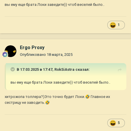
вы ему еще брата Локи заведите)) чтоб веселей было..
1
Ergo Proxy
Опубликовано
18 марта, 2025
В 17.03.2025 в 17:47,
RokSiAstra
сказал:
вы ему еще брата Локи заведите)) чтоб веселей было..
хитрожопа толлера?)Это точно будет Локи.
🤣
Главное их
сестрицу не заводить.
🤣
5