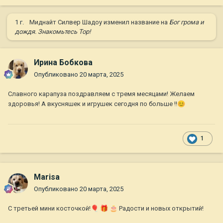
1 г.
Миднайт Силвер Шадоу
изменил название на
Бог грома и
дождя. Знакомьтесь Тор!
Ирина Бобкова
Опубликовано
20 марта, 2025
Славного карапуза поздравляем с тремя месяцами! Желаем
здоровья! А вкусняшек и игрушек сегодня по больше !!
😊
1
Marisa
Опубликовано
20 марта, 2025
С третьей мини косточкой!
🎈
🎁
🎂
Радости и новых открытий!