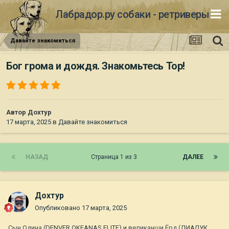
Лабрадор.ру собаки - ретриверы
Давайте знакомиться
Бог грома и дождя. Знакомьтесь Тор!
Автор
Дохтур
17 марта, 2025
в
Давайте знакомиться
НАЗАД
Страница 1 из 3
ДАЛЕЕ
Дохтур
Опубликовано
17 марта, 2025
Сын Одина (
DENVER OKEANAS ELITE) и
великанши Ёрд (
ДИАЛУК