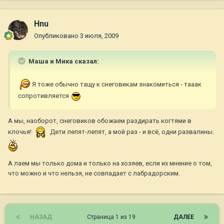
Hnu
Опубликовано
3 июля, 2009
Маша и Мика сказал:
Я тоже обычно тащу к снеговикам знакомиться - тааак
сопротивляется
А мы, наоборот, снеговиков обожаем раздирать когтями в
клочья!
Дети лепят-лепят, а мой раз - и всё, одни развалины.
А лаем мы только дома и только на хозяев, если их мнение о том,
что можно и что нельзя, не совпадает с лабрадорским.
НАЗАД
Страница 1 из 19
ДАЛЕЕ