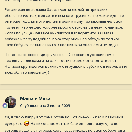
Ретриверы не должны бросаться на людей ни при каких
обстоятельствах, мой хоть и немного трусишка, но максимум что
он может сделать это полаять если к нему незнакомый человек
полезет, ито не факт-скорее просто отскочит, а лезут к нам все.
Когда по улице идём все умиляются и говорят что за милая
собачка и тому подобное, пока стороной нас обходило только
пара бабулек, больше никто в нас никакой опасности не видит..
Но вот на звонок в дверь мы целый карнавал устраиваем с
песнями и плясками и ни один гость не сможет спрятаться от
Чалисса крутящегося волчком с игрушкой в зубах и одновременно
всех облизывающего=))
Маша и Мика
Опубликовано
3 июля, 2009
Ха, я свою лабру вот сама охраняю... от снежных баб и лавочек в
сумерках
На них она может так баском пригавкнуть, но не
устрашающе, а от страха: хвост сразу между ног, вся соберется в