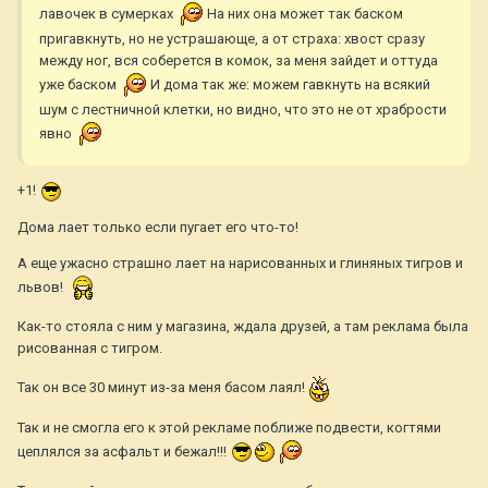
лавочек в сумерках
На них она может так баском
пригавкнуть, но не устрашающе, а от страха: хвост сразу
между ног, вся соберется в комок, за меня зайдет и оттуда
уже баском
И дома так же: можем гавкнуть на всякий
шум с лестничной клетки, но видно, что это не от храбрости
явно
+1!
Дома лает только если пугает его что-то!
А еще ужасно страшно лает на нарисованных и глиняных тигров и
львов!
Как-то стояла с ним у магазина, ждала друзей, а там реклама была
рисованная с тигром.
Так он все 30 минут из-за меня басом лаял!
Так и не смогла его к этой рекламе поближе подвести, когтями
цеплялся за асфальт и бежал!!!