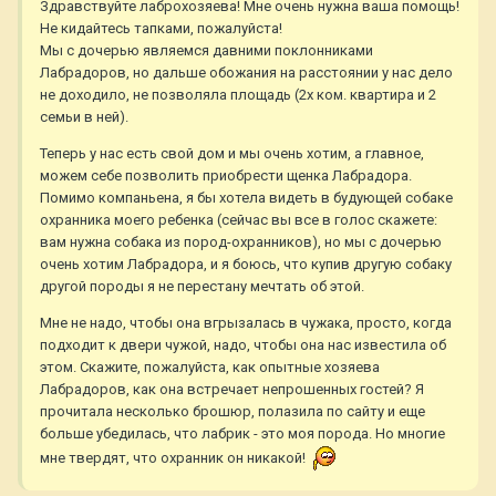
Здравствуйте лаброхозяева! Мне очень нужна ваша помощь!
Не кидайтесь тапками, пожалуйста!
Мы с дочерью являемся давними поклонниками
Лабрадоров, но дальше обожания на расстоянии у нас дело
не доходило, не позволяла площадь (2х ком. квартира и 2
семьи в ней).
Теперь у нас есть свой дом и мы очень хотим, а главное,
можем себе позволить приобрести щенка Лабрадора.
Помимо компаньена, я бы хотела видеть в будующей собаке
охранника моего ребенка (сейчас вы все в голос скажете:
вам нужна собака из пород-охранников), но мы с дочерью
очень хотим Лабрадора, и я боюсь, что купив другую собаку
другой породы я не перестану мечтать об этой.
Мне не надо, чтобы она вгрызалась в чужака, просто, когда
подходит к двери чужой, надо, чтобы она нас известила об
этом. Скажите, пожалуйста, как опытные хозяева
Лабрадоров, как она встречает непрошенных гостей? Я
прочитала несколько брошюр, полазила по сайту и еще
больше убедилась, что лабрик - это моя порода. Но многие
мне твердят, что охранник он никакой!