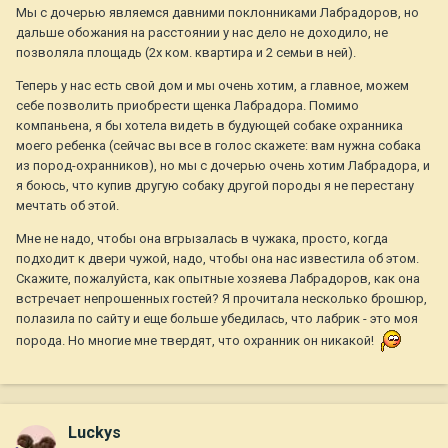
Мы с дочерью являемся давними поклонниками Лабрадоров, но
дальше обожания на расстоянии у нас дело не доходило, не
позволяла площадь (2х ком. квартира и 2 семьи в ней).
Теперь у нас есть свой дом и мы очень хотим, а главное, можем
себе позволить приобрести щенка Лабрадора. Помимо
компаньена, я бы хотела видеть в будующей собаке охранника
моего ребенка (сейчас вы все в голос скажете: вам нужна собака
из пород-охранников), но мы с дочерью очень хотим Лабрадора, и
я боюсь, что купив другую собаку другой породы я не перестану
мечтать об этой.
Мне не надо, чтобы она вгрызалась в чужака, просто, когда
подходит к двери чужой, надо, чтобы она нас известила об этом.
Скажите, пожалуйста, как опытные хозяева Лабрадоров, как она
встречает непрошенных гостей? Я прочитала несколько брошюр,
полазила по сайту и еще больше убедилась, что лабрик - это моя
порода. Но многие мне твердят, что охранник он никакой!
Luckys