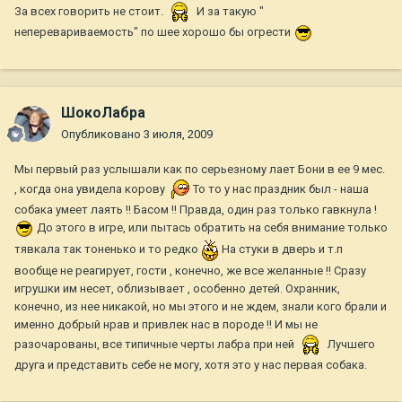
За всех говорить не стоит.
И за такую "
неперевариваемость" по шее хорошо бы огрести
ШокоЛабра
Опубликовано
3 июля, 2009
Мы первый раз услышали как по серьезному лает Бони в ее 9 мес.
, когда она увидела корову
То то у нас праздник был - наша
собака умеет лаять !! Басом !! Правда, один раз только гавкнула !
До этого в игре, или пытась обратить на себя внимание только
тявкала так тоненько и то редко
На стуки в дверь и т.п
вообще не реагирует, гости , конечно, же все желанные !! Сразу
игрушки им несет, облизывает , особенно детей. Охранник,
конечно, из нее никакой, но мы этого и не ждем, знали кого брали и
именно добрый нрав и привлек нас в породе !! И мы не
разочарованы, все типичные черты лабра при ней
Лучшего
друга и представить себе не могу, хотя это у нас первая собака.