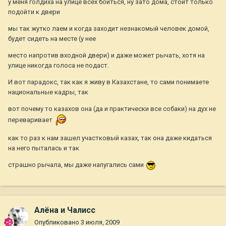
у меня голдиха на улице всех боиться, ну зато дома, стоит только
подойти к двери
мы так жутко лаем и когда заходит незнакомый человек домой,
будет сидеть на месте (у нее
место напротив входной двери) и даже может рычать, хотя на
улице никогда голоса не подаст.
И вот парадокс, так как я живу в Казахстане, то сами понимаете
национальные кадры, так
вот почему то казахов она (да и практически все собаки) на дух не
переваривает
как то раз к нам зашел участковый казах, так она даже кидаться
на него пыталась и так
страшно рычала, мы даже напугались сами
Алёна и Чалисс
Опубликовано
3 июля, 2009