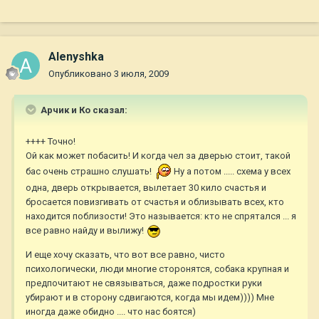
Alenyshka
Опубликовано
3 июля, 2009
Арчик и Ко сказал:
++++ Точно!
Ой как может побасить! И когда чел за дверью стоит, такой
бас очень страшно слушать!
Ну а потом ..... схема у всех
одна, дверь открывается, вылетает 30 кило счастья и
бросается повизгивать от счастья и облизывать всех, кто
находится поблизости! Это называется: кто не спрятался ... я
все равно найду и вылижу!
И еще хочу сказать, что вот все равно, чисто
психологически, люди многие сторонятся, собака крупная и
предпочитают не связываться, даже подростки руки
убирают и в сторону сдвигаются, когда мы идем)))) Мне
иногда даже обидно .... что нас боятся)