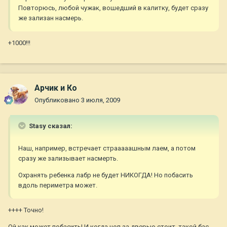
Повторюсь, любой чужак, вошедший в калитку, будет сразу
же зализан насмерь.
+1000!!!
Арчик и Ко
Опубликовано
3 июля, 2009
Stasy сказал:
Наш, например, встречает страаааашным лаем, а потом
сразу же зализывает насмерть.
Охранять ребенка лабр не будет НИКОГДА! Но побасить
вдоль периметра может.
++++ Точно!
Ой как может побасить! И когда чел за дверью стоит, такой бас