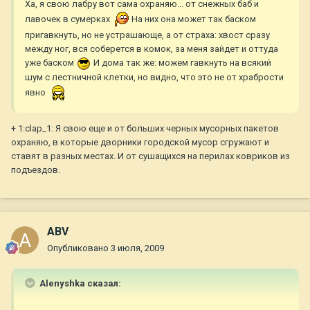
Ха, я свою лабру вот сама охраняю... от снежных баб и
лавочек в сумерках
На них она может так баском
пригавкнуть, но не устрашающе, а от страха: хвост сразу
между ног, вся соберется в комок, за меня зайдет и оттуда
уже баском
И дома так же: можем гавкнуть на всякий
шум с лестничной клетки, но видно, что это не от храбрости
явно
+ 1:clap_1: Я свою еще и от больших черных мусорных пакетов
охраняю, в которые дворники городской мусор сгружают и
ставят в разных местах. И от сушащихся на перилах ковриков из
подъездов.
ABV
Опубликовано
3 июля, 2009
Alenyshka сказал: