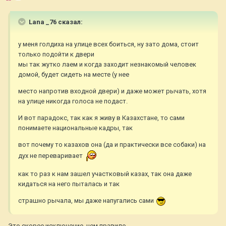
Lana _76 сказал:
у меня голдиха на улице всех боиться, ну зато дома, стоит
только подойти к двери
мы так жутко лаем и когда заходит незнакомый человек
домой, будет сидеть на месте (у нее
место напротив входной двери) и даже может рычать, хотя
на улице никогда голоса не подаст.
И вот парадокс, так как я живу в Казахстане, то сами
понимаете национальные кадры, так
вот почему то казахов она (да и практически все собаки) на
дух не переваривает
как то раз к нам зашел участковый казах, так она даже
кидаться на него пыталась и так
страшно рычала, мы даже напугались сами
Это скорее исключение, чем правило..