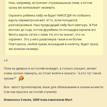
Наш, например, встречает страаааашным лаем, а потом
сразу же зализывает насмерть.
Охранять ребенка лабр не будет НИКОГДА! Но побасить
вдоль периметра может. И то, если попадется
разговорчивый. Наш предыдущий лабр был немтырь. А Рой
молчал до года, потом дружбаны по площадке научили его
бегать вдоль сетки с лаем. Но это не значит, что он
охраняет. Это у него развлекуха такая и не более.
Повторюсь, любой чужак, вошедший в калитку, будет сразу
же зализан насмерь.
+1!
Пока за дверью и он гостей не видит, а только слышит, может
очень грозно гавкнуть, но стоит войти и сказать -"а кто тут такой
пупсик?".
Все - хвост пропеллером, язык для облизывания и скачки на месте
(так как прыгать на гостей отучили).
Изменено
3 июля, 2009
пользователем Mart