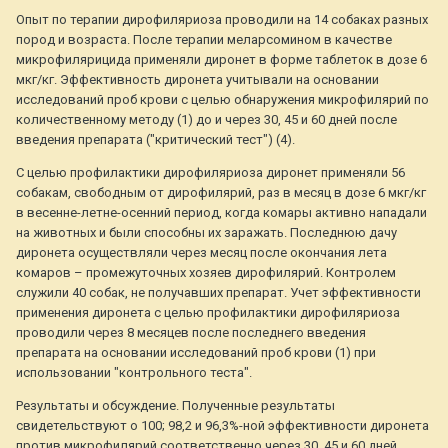
Опыт по терапии дирофиляриоза проводили на 14 собаках разных
пород и возраста. После терапии меларсомином в качестве
микрофилярицида применяли диронет в форме таблеток в дозе 6
мкг/кг. Эффективность диронета учитывали на основании
исследований проб крови с целью обнаружения микрофилярий по
количественному методу (1) до и через 30, 45 и 60 дней после
введения препарата ("критический тест") (4).
С целью профилактики дирофиляриоза диронет применяли 56
собакам, свободным от дирофилярий, раз в месяц в дозе 6 мкг/кг
в весенне-летне-осенний период, когда комары активно нападали
на животных и были способны их заражать. Последнюю дачу
диронета осуществляли через месяц после окончания лета
комаров – промежуточных хозяев дирофилярий. Контролем
служили 40 собак, не получавших препарат. Учет эффективности
применения диронета с целью профилактики дирофиляриоза
проводили через 8 месяцев после последнего введения
препарата на основании исследований проб крови (1) при
использовании "контрольного теста".
Результаты и обсуждение. Полученные результаты
свидетельствуют о 100; 98,2 и 96,3%-ной эффективности диронета
против микрофилярий соответственно через 30, 45 и 60 дней