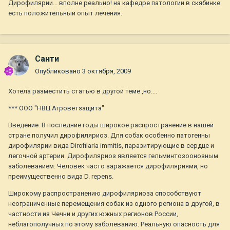
Дирофилярии... вполне реально! на кафедре патологии в скябинке
есть положительный опыт лечения.
Санти
Опубликовано
3 октября, 2009
Хотела разместить статью в другой теме ,но....
*** ООО "НВЦ Агроветзащита"
Введение. В последние годы широкое распространение в нашей
стране получил дирофиляриоз. Для собак особенно патогенны
дирофилярии вида Dirofilaria immitis, паразитирующие в сердце и
легочной артерии. Дирофиляриоз является гельминтозоонозным
заболеванием. Человек часто заражается дирофиляриями, но
преимущественно вида D. repens.
Широкому распространению дирофиляриоза способствуют
неограниченные перемещения собак из одного региона в другой, в
частности из Чечни и других южных регионов России,
неблагополучных по этому заболеванию. Реальную опасность для