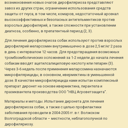
возникновения новых очагов дирофиляриоза представляют
завоз из других стран, ограничение использования средств
защиты от гнуса, в том числе, комаров, недостаточный арсенал
высокоэффективных и безопасных антигельминтиков против
взрослых дирофилярий, а также сложности при установлении
диагноза, особенно, в препатентный период (2, 3).
Для лечения дирофиляриоза собак используют против взрослых
дирофилярий меларсомин внутримышечно в дозе 2,5 мг/кг 2 раза
в день с интервалом 12 часов. Для предотвращения возможных
тромбоэмболических осложнений за 1-2 недели до начала лечения
собакам вводят ацетилсалициловую кислоту или гепарин (3).
Через 3-6 недель после применения меларсомина назначаются
микрофилярициды, в основном, ивермектины в уменьшенной
дозе. В качестве микрофилярицида нами испытан комплексный
препарат диронет на основе ивермектина, пирантела и
празиквантела производства ООО "НВЦ Агроветзащита".
Материалы и методы. Испытание диронета для лечения
дирофиляриоза собак, а также с целью профилактики
заболевания проводили в 2004-2005 гг. в г. Волжском
Волгоградской области – местности, неблагополучной по
дирофиляриозу.