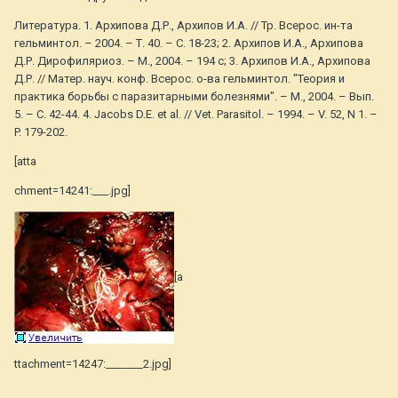
Литература. 1. Архипова Д.Р., Архипов И.А. // Тр. Всерос. ин-та
гельминтол. – 2004. – Т. 40. – С. 18-23; 2. Архипов И.А., Архипова
Д.Р. Дирофиляриоз. – М., 2004. – 194 с; 3. Архипов И.А., Архипова
Д.Р. // Матер. науч. конф. Всерос. о-ва гельминтол. "Теория и
практика борьбы с паразитарными болезнями". – М., 2004. – Вып.
5. – С. 42-44. 4. Jacobs D.E. et al. // Vet. Parasitol. – 1994. – V. 52, N 1. –
P. 179-202.
[atta
chment=14241:___.jpg]
[a
ttachment=14247:_______2.jpg]