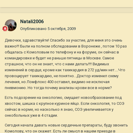
Natali2006
Опубликовано
5 октября, 2009
Девочки, здравствуйте! Спасибо за участие, для меня это очень
важно!!! Были на полном обследовании в Воронеже , потом 10 раз
общалась с Комоловым по телефону и на форуме, он сейчас в
командировке и будет не раньше пятницы в Москве. Самое
страшное, что он не знает, что с нами делать!!!! Видимых
изменений в сердце, кроме как тахикардия в 272 уд/мин нет....Что
провоцирует тахикардию, не понятно...Доктор изменил схему
лечения, но Ломфлокс 400 оставил, видимо не исключая
пневмонию. Но тогда почему анализы крови все в норме?
Есть подозрение на онкологию, смущает новообразование под
хвостом, шишка с крупное куриное яйцо. Если онкология, то СОЭ
сейчас в норме, но насколько я знаю, СОЭ увеличивается у
онкобольных уже в 4 стадии.
Сегодня начала давать новые сердечные препараты, буду звонить
Комолову, что он скажет. Есть ли смысл в нашем приезде в