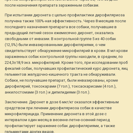
после назначения препарата зараженным собакам.
При испытании диронета с целью профилактики дирофиляриоза
получена также 100%-ная эффективность. Через 8 месяцев после
последнего назначения препарата все собаки, получавшие в
предыдущий летний сезон ежемесячно диронет, оказались
свободными от инвазии. В контрольной группе 5 из 40 собак
(12,5%) были инвазированными дирофиляриями, о чем
свидетельствует обнаружение микрофилярий в крови. В мл крови
зараженных собак контрольной группы находили, в среднем, по
224,3±18,9 экз. микрофилярий. Кроме того, при исследовании проб
фекалий собак, получавших профилактический курс диронета, яиц
гельминтов желудочно-кишечного тракта не обнаруживали.
Собаки, не получавшие препарат, были инвазированы, кроме
дирофилярий, токсокарами (7 гол.), токсаскарисами (4 гол.),
анкилостомами (3 гол.) и дипилидиями (3 гол.).
Заключение. Диронет в дозе 6 мкг/кг оказался эффективным
средством при лечении дирофиляриоза собак в качестве
микрофилярицида. Применение диронета в этой дозе с
интервалом один месяц в весенне-летне-осенний период
профилактирует заражение собак дирофиляриями, а также
гельминтами других видов.