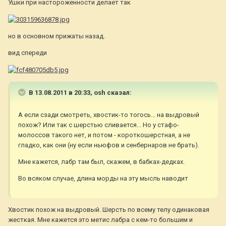
Ушки при настороженности делает так
но в основном прижаты назад.
вид спереди
В 13.08.2011 в 20:33, osh сказал:
А если сзади смотреть, хвостик-то тогось... на выдровый
похож? Или так с шерстью сливается... Но у стафо-
молоссов такого нет, и потом - короткошерстная, а не
гладко, как они (ну если ньюфов и сенбернаров не брать).
Мне кажется, лабр там был, скажем, в бабках-дедках.
Во всяком случае, длина морды на эту мысль наводит
Хвостик похож на выдровый. Шерсть по всему телу одинаковая
жесткая. Мне кажется это метис лабра с кем-то большим и