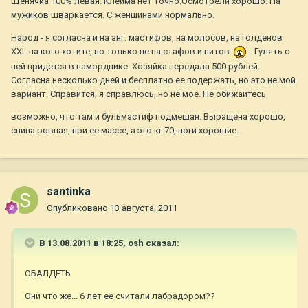
Щенячка 100% левая. Клейма нет точно.Осмотрели хорошо. На
мужиков шваркается. С женщинами нормально.
Народ - я согласна и на анг. мастифов, на молосов, на голденов
ХХL на кого хотите, но только не на стафов и питов
. Гулять с
ней придется в наморднике. Хозяйка передала 500 рублей.
Согласна несколько дней и бесплатно ее подержать, но это не мой
вариант. Справится, я справлюсь, но не мое. Не обижайтесь
возможно, что там и бульмастиф подмешан. Выращена хорошо,
спина ровная, при ее массе, а это кг 70, ноги хорошие.
santinka
Опубликовано
13 августа, 2011
В 13.08.2011 в 18:25, osh сказал:
ОБАЛДЕТЬ
Они что же... 6 лет ее считали лабрадором??