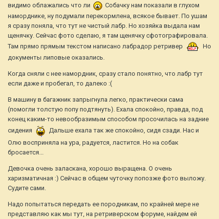
видимо облажались что ли
Собачку нам показали в глухом
наморднике, ну подумали перекормлена, всякое бывает. По ушам
я сразу поняла, что тут не чистый лабр. Но хозяйка выдала нам
щенячку. Сейчас фото сделаю, я там щенячку сфотографировала.
Там прямо прямым текстом написано лабрадор ретривер
Но
документы липовые оказались.
Когда сняли с нее намордник, сразу стало понятно, что лабр тут
если даже и пробегал, то далеко :(
В машину в багажник запрыгнула легко, практически сама
(помогли толстую попу подтянуть). Ехала спокойно, правда, под
конец каким-то невообразимым способом просочилась на задние
сидения
Дальше ехала так же спокойно, сидя сзади. Нас и
Олю восприняла на ура, радуется, ластится. Но на собак
бросается...
Девочка очень заласкана, хорошо выращена. О очень
харизматичная :) Сейчас в общем чуточку попозже фото выложу.
Судите сами.
Надо попытаться передать ее породникам, по крайней мере не
представляю как мы тут, на ретриверском форуме, найдем ей