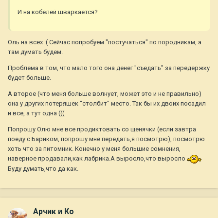
И на кобелей шваркается?
Оль на всех :( Сейчас попробуем "постучаться" по породникам, а
там думать будем.
Проблема в том, что мало того она денег "съедать" за передержку
будет больше.
А второе (что меня больше волнует, может это и не правильно)
она у других потеряшек "столбит" место. Так бы их двоих посадил
и все, а тут одна (((
Попрошу Олю мне все продиктовать со щенячки (если завтра
поеду с Бариком, попрошу мне передать,я посмотрю), посмотрю
хоть что за питомник. Конечно у меня большие сомнения,
наверное продавали,как лабрика.А выросло,что выросло
Буду думать,что да как.
Арчик и Ко