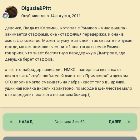
Olgusia&Pitt
Опубликовано
14 августа, 2011
девочки, Люда из Коломны, которая с Рэмиком на нас вышла -
занимается стаффами, она - стаффячья передержка, и она - в
амстафф команде. Может стукнуться к ней - так сказать не чужие
вроде, может поможет чем-нить? она тогда в темке Рэмика
говорила, что знает бесплатную передержку в Дмитрове, где
девушка берет стаффов.
а то, что лабрадор написали... ИМХО - наверняка щенячка от
какого-нить "клуба любителей животных Примавэра" и щенком
ЭТО вполне могло смахивать на лабра - хвост типо выдрячий,
ушки наверняка висели характерно, по морде в щенячестве мало
кто определит, если это не совсем боксер))
НАЗАД
Страница 3 из 60
ДАЛЕЕ