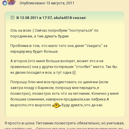
Опубликовано
13 августа, 2011
В 13.08.2011 в 17:37, akula4518 сказал:
Оль на всех :( Сейчас попробуем "постучаться" по
породникам, а там думать будем.
Проблема в том, что мало того она денег "съедать" за
передержку будет больше.
А второе (что меня больше волнует, может это и не
правильно) она у других потеряшек "столбит" место. Так бы
их двоих посадил и все, а тут одна (((
Попрошу Олю мне все продиктовать со щенячки (если
завтра поеду с Бариком, попрошу мне передать,я
посмотрю), посмотрю хоть что за питомник. Конечно у меня
большие сомнения, наверное продавали,как лабрика.А
выросло,что выросло
Буду думать,что да как.
Я просто в шоке. Питомник посмотреть обязательно, но учитывая,
что клейма нет ... Странно это все, а как же родуху выписывать по