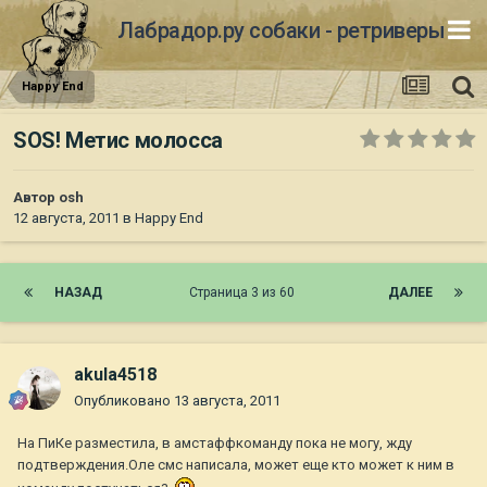
Лабрадор.ру собаки - ретриверы
Happy End
SOS! Метис молосса
Автор
osh
12 августа, 2011
в
Happy End
НАЗАД
Страница 3 из 60
ДАЛЕЕ
akula4518
Опубликовано
13 августа, 2011
На ПиКе разместила, в амстаффкоманду пока не могу, жду
подтверждения.Оле смс написала, может еще кто может к ним в