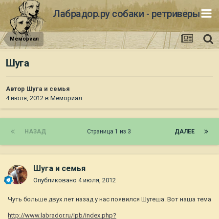
Лабрадор.ру собаки - ретриверы
Мемориал
Шуга
Автор
Шуга и семья
4 июля, 2012
в
Мемориал
НАЗАД
Страница 1 из 3
ДАЛЕЕ
Шуга и семья
Опубликовано
4 июля, 2012
Чуть больше двух лет назад у нас появился Шугеша. Вот наша тема
http://www.labrador.ru/ipb/index.php?