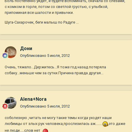
Боль постепенно уйдёт, и будете вспоминать, сначала со слезами,
с комком в горле, потом со светлой грустью, с улыбкой,
припоминая все шалости и привычки.
Шуга-Сахарочек, беги малыш по Радуге ...
Дони
Опубликовано
5 июля, 2012
Очень, тяжело...Держитесь...Я тоже год назад потеряла
собаку...меньше чем за сутки.Причина правда другая...
Alena+Nora
Опубликовано
5 июля, 2012
соболезную ,читать не могу такие темы когда уходят наши
любимцы от злых рук человека,прослезилась аж.......
это даже
не люди.....слов нет