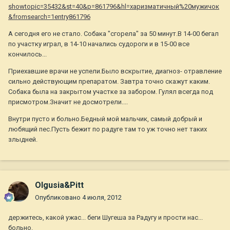
showtopic=35432&st=40&p=861796&hl=харизматичный%20мужичок
&fromsearch=1entry861796
А сегодня его не стало. Собака "сгорела" за 50 минут.В 14-00 бегал
по участку играл, в 14-10 начались судороги и в 15-00 все
кончилось...
Приехавшие врачи не успели.Было вскрытие, диагноз- отравление
сильно действующим препаратом. Завтра точно скажут каким.
Собака была на закрытом участке за забором. Гулял всегда под
присмотром.Значит не досмотрели....
Внутри пусто и больно.Бедный мой мальчик, самый добрый и
любящий пес.Пусть бежит по радуге там то уж точно нет таких
злыдней.
Olgusia&Pitt
Опубликовано
4 июля, 2012
держитесь, какой ужас... беги Шугеша за Радугу и прости нас...
больно.