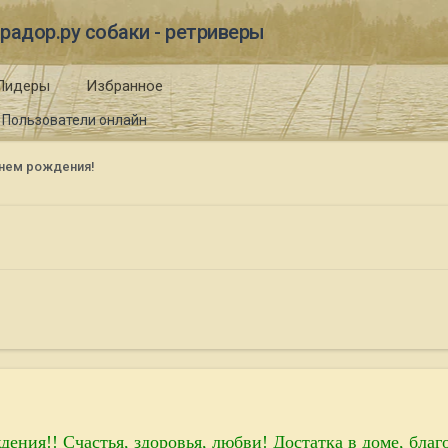
радор.ру собаки - ретриверы
Лидеры
Избранное
Пользователи онлайн
днем рождения!
дения!! Счастья, здоровья, любви! Достатка в доме, благ