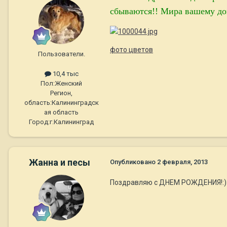
сбываются!! Мира вашему до
фото цветов
Пользователи.
10,4 тыс
Пол:
Женский
Регион,
область:
Калининградск
ая область
Город:
г.Калининград
Жанна и песы
Опубликовано
2 февраля, 2013
Поздравляю с ДНЕМ РОЖДЕНИЯ!:) Жел