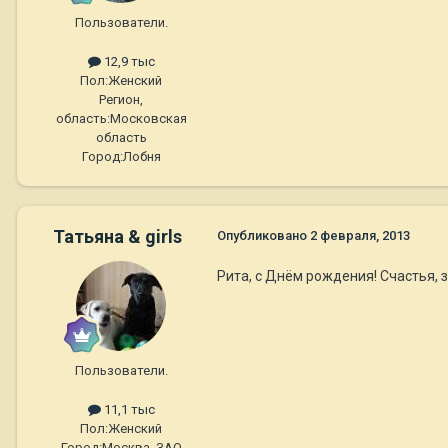
Пользователи.
12,9 тыс
Пол:
Женский
Регион,
область:
Московская
область
Город:
Лобня
Татьяна & girls
Опубликовано
2 февраля, 2013
Рита, с Днём рождения! Счастья, 
Пользователи.
11,1 тыс
Пол:
Женский
Город:
Москва, ЗАО