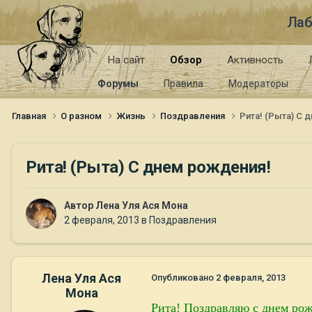
Лаб
На сайт
Обзор
Активность
Форумы
Правила
Модераторы
Главная
О разном
Жизнь
Поздравления
Рита! (Рыта) С 
Рита! (Рыта) С днем рождения!
Автор
Лена Уля Ася Мона
2 февраля, 2013
в
Поздравления
Лена Уля Ася
Опубликовано
2 февраля, 2013
Мона
Рита! Поздравляю с днем рож