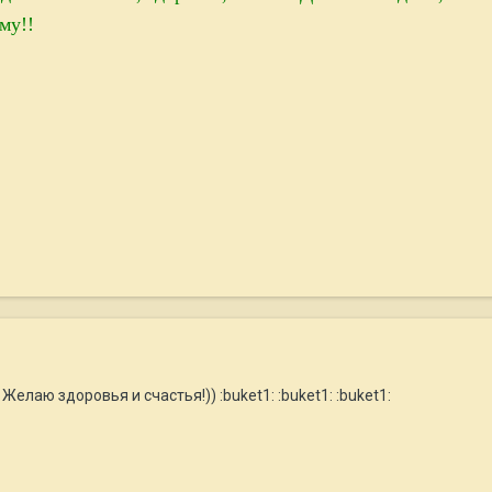
му!!
аю здоровья и счастья!)) :buket1: :buket1: :buket1: