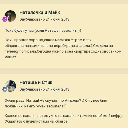
Наталочка и Майк
Опубликовано
21 июня, 2013
Пока будет у нас (если Наташа позволит :))
Ночь прошла хорошо,спала масявка.Утром всех
обпрыгала,лапками топала-перебирала,скакала:).Сходила на
пелёнку,пописала.Сегодня уже по всей квартире ходит,хвостиком
машет.
Наташа и Стив
Опубликовано
21 июня, 2013
Очень рада, Наташ! Не скучает по Андрею? :) Он у нее был
любимчик, на его руках засыпала :)
Хозяев не нашли - потому что не нашли питомник (клеймо 5 цифр).
Общалась с пуделистами на Клавсе.