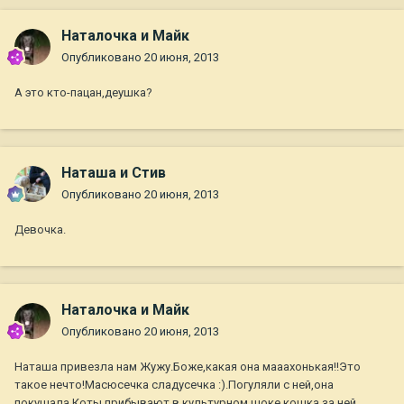
Наталочка и Майк
Опубликовано
20 июня, 2013
А это кто-пацан,деушка?
Наташа и Стив
Опубликовано
20 июня, 2013
Девочка.
Наталочка и Майк
Опубликовано
20 июня, 2013
Наташа привезла нам Жужу.Боже,какая она мааахонькая!!Это
такое нечто!Масюсечка сладусечка :).Погуляли с ней,она
покушала.Коты прибывают в культурном шоке,кошка за ней