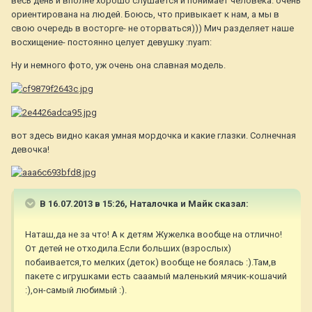
весь день и вполне хорошо слушается и понимает человека. очень
ориентирована на людей. Боюсь, что привыкает к нам, а мы в
свою очередь в восторге- не оторваться))) Мич разделяет наше
восхищение- постоянно целует девушку :nyam:
Ну и немного фото, уж очень она славная модель.
вот здесь видно какая умная мордочка и какие глазки. Солнечная
девочка!
В 16.07.2013 в 15:26, Наталочка и Майк сказал:
Наташ,да не за что! А к детям Жужелка вообще на отлично!
От детей не отходила.Если больших (взрослых)
побаивается,то мелких (деток) вообще не боялась :).Там,в
пакете с игрушками есть сааамый маленький мячик-кошачий
:),он-самый любимый :).