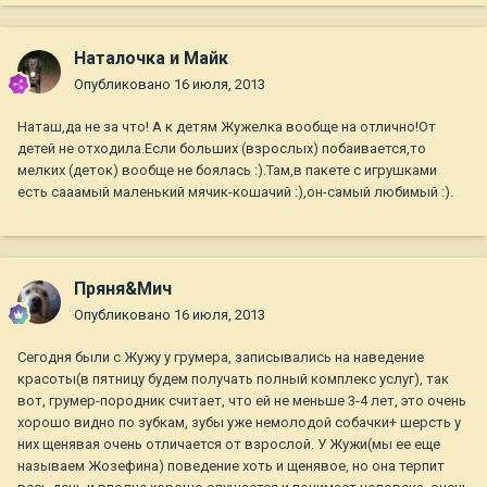
Наталочка и Майк
Опубликовано
16 июля, 2013
Наташ,да не за что! А к детям Жужелка вообще на отлично!От
детей не отходила.Если больших (взрослых) побаивается,то
мелких (деток) вообще не боялась :).Там,в пакете с игрушками
есть сааамый маленький мячик-кошачий :),он-самый любимый :).
Пряня&Мич
Опубликовано
16 июля, 2013
Сегодня были с Жужу у грумера, записывались на наведение
красоты(в пятницу будем получать полный комплекс услуг), так
вот, грумер-породник считает, что ей не меньше 3-4 лет, это очень
хорошо видно по зубкам, зубы уже немолодой собачки+ шерсть у
них щенявая очень отличается от взрослой. У Жужи(мы ее еще
называем Жозефина) поведение хоть и щенявое, но она терпит