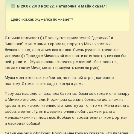
В 29.07.2013 в 20:22, Наталочка и Майк сказал:
Девочки,как Жужелка поживает?
Отлично поживает))) Пользуется привилегией "девочки" и
"малявки" спит с нами в кровати, ворует у Мича из миски
безнаказанно, ластиться как кошка. Очень ручная и трепетная
девочка))) Правда с Мичаськой они почти не играют, у них как бы
нейтралитет. Жужа оказалась очень ревнивой - беспокоится,
когда я глажу Мича, может прикусить меня за руку)
Мужа моего все так же боится, но он с ней строг, наверное
поэтому. От меня не отходит, когда я дома.
Пару раз нашалила - свалила батон колбасы со стола и они напару
с Мичико его слопали. И один раз сделала большие дела нам на
кровать, но исключительно в отместку за то, что мы Мича взяли с
собой, а ее нет. Гулять девочка очень любит, даже играла с
мелкашиками на площадке. Вообще очаровательная, комфортная
и ласковая собака!
Седня намою и сфоткаю. Вообще мне грумер сказала, что пуделей