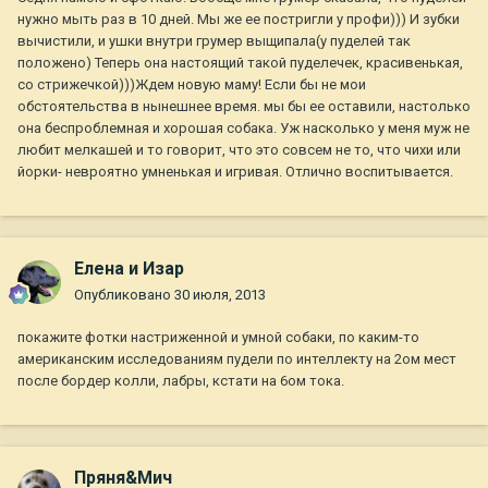
нужно мыть раз в 10 дней. Мы же ее постригли у профи))) И зубки
вычистили, и ушки внутри грумер выщипала(у пуделей так
положено) Теперь она настоящий такой пуделечек, красивенькая,
со стрижечкой)))Ждем новую маму! Если бы не мои
обстоятельства в нынешнее время. мы бы ее оставили, настолько
она беспроблемная и хорошая собака. Уж насколько у меня муж не
любит мелкашей и то говорит, что это совсем не то, что чихи или
йорки- невроятно умненькая и игривая. Отлично воспитывается.
Елена и Изар
Опубликовано
30 июля, 2013
покажите фотки настриженной и умной собаки, по каким-то
американским исследованиям пудели по интеллекту на 2ом мест
после бордер колли, лабры, кстати на 6ом тока.
Пряня&Мич