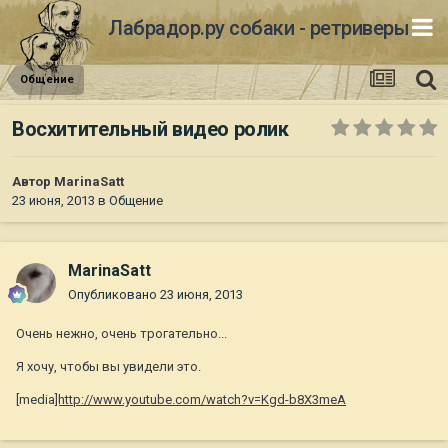
Лабрадор.ру собаки - ретриверы
Общение
Восхитительный видео ролик
Автор
MarinaSatt
23 июня, 2013
в
Общение
MarinaSatt
Опубликовано
23 июня, 2013
Очень нежно, очень трогательно...
Я хочу, чтобы вы увидели это.
[media
]http://www.youtube.com/watch?v=Kgd-b8X3meA