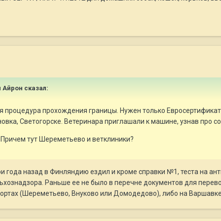
и Айрон сказал:
я процедура прохождения границы. Нужен только Евросертификат 
овка, Светогорске. Ветеринара приглашали к машине, узнав про соб
 Причем тут Шереметьево и ветклиники?
и года назад в Финляндию ездил и кроме справки №1, теста на ант
ьхознадзора. Раньше ее не было в перечне документов для перевозк
ортах (Шереметьево, Внуково или Домодедово), либо на Варшавке 