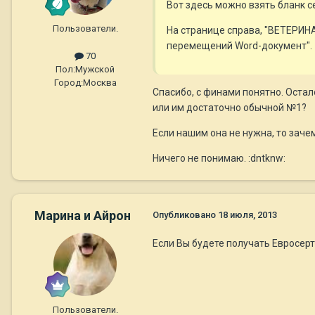
Вот здесь можно взять бланк 
Пользователи.
На странице справа, "ВЕТЕРИН
перемещений Word-документ".
70
Пол:
Мужской
Город:
Москва
Спасибо, с финами понятно. Остал
или им достаточно обычной №1?
Если нашим она не нужна, то зач
Ничего не понимаю. :dntknw:
Марина и Айрон
Опубликовано
18 июля, 2013
Если Вы будете получать Евросер
Пользователи.