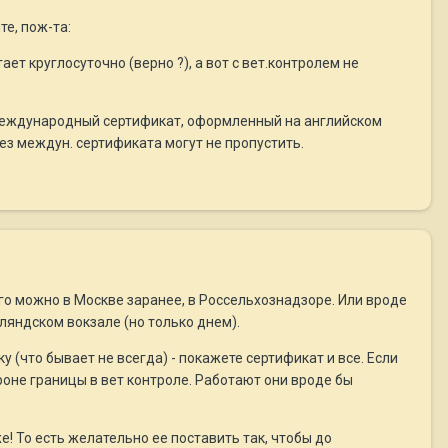
те, пож-та:
ет круглосуточно (верно ?), а вот с вет.контролем не
 международный сертификат, оформленный на английском
ез междун. сертификата могут не пропустить.
его можно в Москве заранее, в Россельхознадзоре. Или вроде
ляндском вокзале (но только днем).
 (что бывает не всегда) - покажете сертификат и все. Если
роне границы в вет контроле. Работают они вроде бы
е! То есть желательно ее поставить так, чтобы до