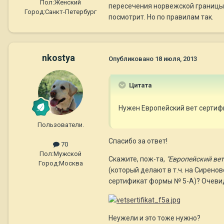
Пол:
Женский
пересечения норвежской границы е
Город:
Санкт-Петербург
посмотрит. Но по правилам так.
nkostya
Опубликовано
18 июля, 2013
Цитата
Нужен Европейский вет сертифи
Пользователи.
Спасибо за ответ!
70
Пол:
Мужской
Скажите, пож-та,
"Европейский вет
Город:
Москва
(который делают в т.ч. на Сирен
сертификат формы № 5-А)? Очевид
Неужели и это тоже нужно?