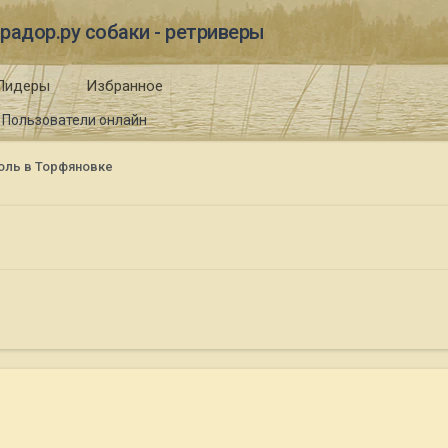
радор.ру собаки - ретриверы
Лидеры
Избранное
Пользователи онлайн
оль в Торфяновке