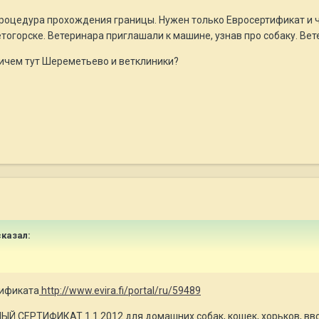
роцедура прохождения границы. Нужен только Евросертификат и ч
тогорске. Ветеринара приглашали к машине, узнав про собаку. Вете
ичем тут Шереметьево и ветклиники?
сказал:
тификата
http://www.evira.fi/portal/ru/59489
ЫЙ СЕРТИФИКАТ 1.1.2012 для домашних собак, кошек, хорьков, в