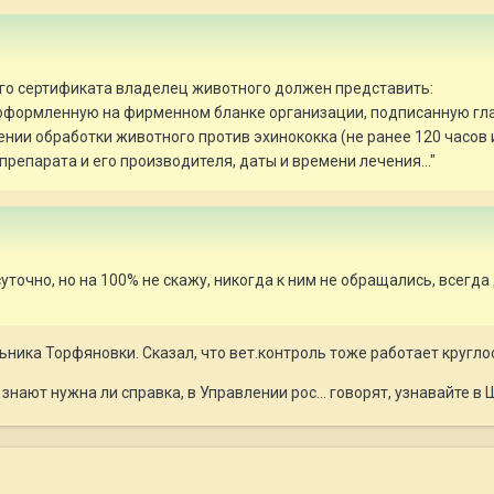
го сертификата владелец животного должен представить:
ни, оформленную на фирменном бланке организации, подписанную 
нии обработки животного против эхинококка (не ранее 120 часов 
препарата и его производителя, даты и времени лечения..."
уточно, но на 100% не скажу, никогда к ним не обращались, всегда
ьника Торфяновки. Сказал, что вет.контроль тоже работает кругло
е знают нужна ли справка, в Управлении рос... говорят, узнавайте в