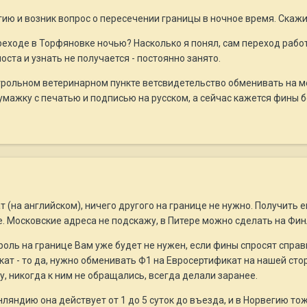
гию и возник вопрос о пересечении границы в ночное время. Скажи
реходе в Торфяновке ночью? Насколько я понял, сам переход работа
оста и узнать не получается - постоянно занято.
нтрольном ветеринарном пункте ветсвидетельство обменивать на
мажку с печатью и подписью на русском, а сейчас кажется фины б
 (на английском), ничего другого на границе не нужно. Получить 
. Московские адреса не подскажу, в Питере можно сделать на Фин
оль на границе Вам уже будет не нужен, если фины спросят справку
ат - то да, нужно обменивать Ф1 на Евросертификат на нашей сто
у, никогда к ним не обращались, всегда делали заранее.
нляндию она действует от 1 до 5 суток до въезда, и в Норвегию тож