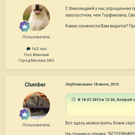
С Финляндией у нас упрощенная п
захолустном, чем Торфяновка, Све
Какие сложности Вам видятся? Пр
Пользователи.
14,3 тыс
Пол:
Женский
Город:
Москва ЗАО
Clumber
Опубликовано
18 июля, 2013
В 18.07.2013 в 13:24, KostyaN 
Вот здесь можно взять бланк сер
Пользователи.
На странице справа, "ВЕТЕРИНАРН