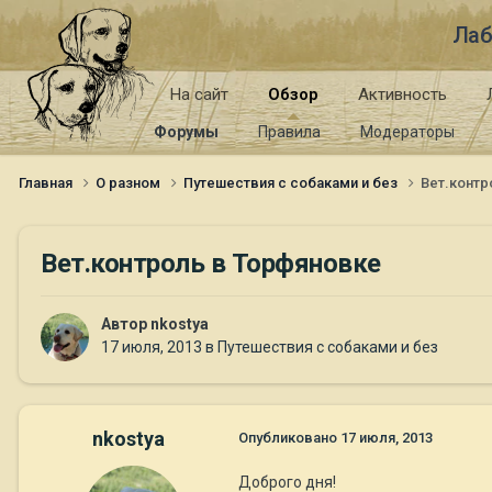
Лаб
На сайт
Обзор
Активность
Форумы
Правила
Модераторы
Главная
О разном
Путешествия с собаками и без
Вет.контр
Вет.контроль в Торфяновке
Автор
nkostya
17 июля, 2013
в
Путешествия с собаками и без
nkostya
Опубликовано
17 июля, 2013
Доброго дня!