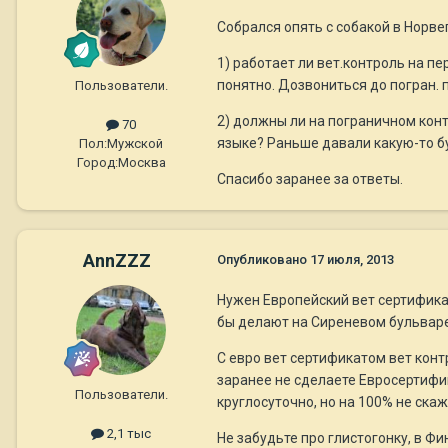
Собрался опять с собакой в Норве
1) работает ли вет.контроль на пе
понятно. Дозвониться до погран. п
Пользователи.
2) должны ли на пограничном ко
70
языке? Раньше давали какую-то бу
Пол:
Мужской
Город:
Москва
Спасибо заранее за ответы.
AnnZZZ
Опубликовано
17 июля, 2013
Нужен Европейский вет сертификат
бы делают на Сиреневом бульваре
С евро вет сертификатом вет контр
заранее не сделаете Евросертифик
Пользователи.
круглосуточно, но на 100% не скаж
2,1 тыс
Не забудьте про глистогонку, в Фи