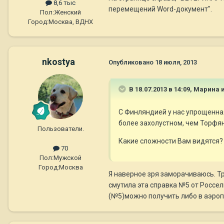
8,6 тыс
перемещений Word-документ".
Пол:
Женский
Город:
Москва, ВДНХ
nkostya
Опубликовано
18 июля, 2013
В 18.07.2013 в 14:09, Марина 
С Финляндией у нас упрощенна
более захолустном, чем Торфян
Пользователи.
Какие сложности Вам видятся?
70
Пол:
Мужской
Город:
Москва
Я наверное зря заморачиваюсь. Тр
смутила эта справка №5 от Россел
(№5)можно получить либо в аэроп