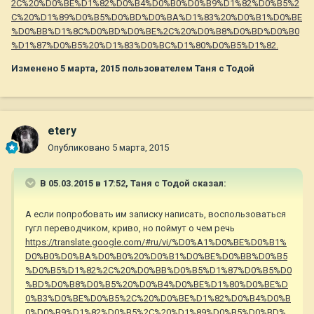
2C%20%D0%BE%D1%82%D0%B4%D0%B0%D0%B9%D1%82%D0%B5%2
C%20%D1%89%D0%B5%D0%BD%D0%BA%D1%83%20%D0%B1%D0%BE
%D0%BB%D1%8C%D0%BD%D0%BE%2C%20%D0%B8%D0%BD%D0%B0
%D1%87%D0%B5%20%D1%83%D0%BC%D1%80%D0%B5%D1%82.
Изменено
5 марта, 2015
пользователем Таня с Тодой
etery
Опубликовано
5 марта, 2015
В 05.03.2015 в 17:52, Таня с Тодой сказал:
А если попробовать им записку написать, воспользоваться
гугл переводчиком, криво, но поймут о чем речь
https://translate.google.com/#ru/vi/%D0%A1%D0%BE%D0%B1%
D0%B0%D0%BA%D0%B0%20%D0%B1%D0%BE%D0%BB%D0%B5
%D0%B5%D1%82%2C%20%D0%BB%D0%B5%D1%87%D0%B5%D0
%BD%D0%B8%D0%B5%20%D0%B4%D0%BE%D1%80%D0%BE%D
0%B3%D0%BE%D0%B5%2C%20%D0%BE%D1%82%D0%B4%D0%B
0%D0%B9%D1%82%D0%B5%2C%20%D1%89%D0%B5%D0%BD%