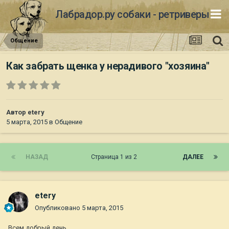
Лабрадор.ру собаки - ретриверы
Общение
Как забрать щенка у нерадивого "хозяина"
Автор
etery
5 марта, 2015
в
Общение
НАЗАД
Страница 1 из 2
ДАЛЕЕ
etery
Опубликовано
5 марта, 2015
Всем добрый день.