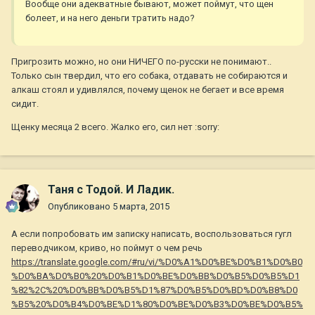
Вообще они адекватные бывают, может поймут, что щен
болеет, и на него деньги тратить надо?
Пригрозить можно, но они НИЧЕГО по-русски не понимают..
Только сын твердил, что его собака, отдавать не собираются и
алкаш стоял и удивлялся, почему щенок не бегает и все время
сидит.
Щенку месяца 2 всего. Жалко его, сил нет :sorry:
Таня с Тодой. И Ладик.
Опубликовано
5 марта, 2015
А если попробовать им записку написать, воспользоваться гугл
переводчиком, криво, но поймут о чем речь
https://translate.google.com/#ru/vi/%D0%A1%D0%BE%D0%B1%D0%B0
%D0%BA%D0%B0%20%D0%B1%D0%BE%D0%BB%D0%B5%D0%B5%D1
%82%2C%20%D0%BB%D0%B5%D1%87%D0%B5%D0%BD%D0%B8%D0
%B5%20%D0%B4%D0%BE%D1%80%D0%BE%D0%B3%D0%BE%D0%B5%