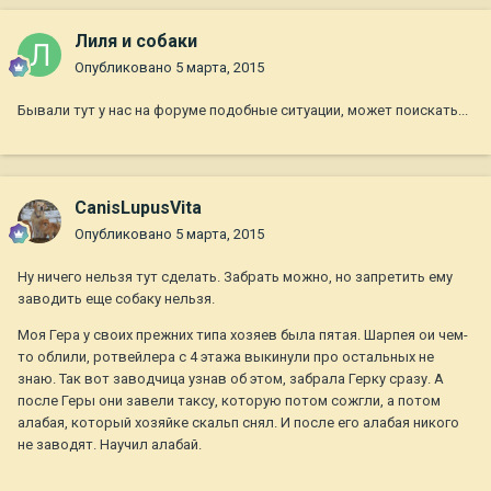
Лиля и собаки
Опубликовано
5 марта, 2015
Бывали тут у нас на форуме подобные ситуации, может поискать...
CanisLupusVita
Опубликовано
5 марта, 2015
Ну ничего нельзя тут сделать. Забрать можно, но запретить ему
заводить еще собаку нельзя.
Моя Гера у своих прежних типа хозяев была пятая. Шарпея ои чем-
то облили, ротвейлера с 4 этажа выкинули про остальных не
знаю. Так вот заводчица узнав об этом, забрала Герку сразу. А
после Геры они завели таксу, которую потом сожгли, а потом
алабая, который хозяйке скальп снял. И после его алабая никого
не заводят. Научил алабай.