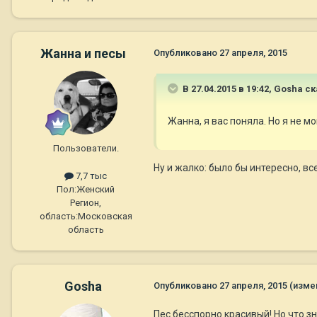
Жанна и песы
Опубликовано
27 апреля, 2015
В 27.04.2015 в 19:42, Gosha ск
Жанна, я вас поняла. Но я не м
Пользователи.
Ну и жалко: было бы интересно, вс
7,7 тыс
Пол:
Женский
Регион,
область:
Московская
область
Gosha
Опубликовано
27 апреля, 2015
(изме
Пес бесспорно красивый! Но что 