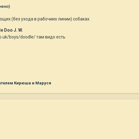
нено)
ющих (без ухода в рабочиих линии) собаках.
 Doo J. W.
co.uk/boys/doodle/ там видо есть
ателем Кирюша и Маруся