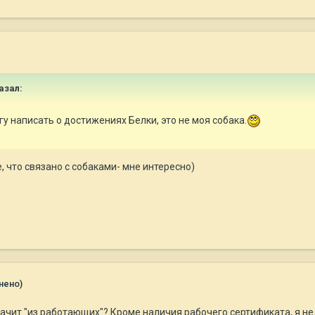
азал:
огу написать о достижениях Белки, это не моя собака.
е, что связано с собаками- мне интересно)
нено)
значит "из работающих"? Кроме наличия рабочего сертификата, я 