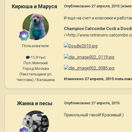
Кирюша и Маруся
Опубликовано
27 апреля, 2015
(изме
И еще на счет и классики и работа
Champion Catcombe Cock a Doodle
/>http://www.retrievers-catcombe.
Пользователи.
11,9 тыс
Пол:
Женский
Город:
Москва
(Текстильщики ул.
Изменено
27 апреля, 2015
пользов
Чистова) / Балашиха
Жанна и песы
Опубликовано
27 апреля, 2015
Прикольный такой! Красивый:)