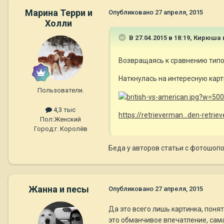
Марина Терри и
Опубликовано
27 апреля, 2015
Холли
В 27.04.2015 в 18:19, Кирюша
Возвращаясь к сравнению типо
Наткнулась на интересную карт
Пользователи.
4,3 тыс
https://retrieverman...den-retriev
Пол:
Женский
Город:
г. Королёв
Беда у авторов статьи с фотошоп
Жанна и песы
Опубликовано
27 апреля, 2015
Да это всего лишь картинка, поня
это обманчивое впечатление, сама