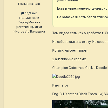
Пользователи.
Есть в мире, конечно, дуалы, но 
11,9 тыс
На nataska.ru есть блоги этих со
Пол:
Женский
Город:
Москва
(Текстильщики ул.
Чистова) / Балашиха
Там видео есть как он работает. 
Не собираюьсь на охоту. На соревн
Кстати, на счет типов.
2 английские собаки:
Champion Catcombe Cock a Doodle D
И вот этот
Eng. CH. Xanthos Black Thorn JW, 