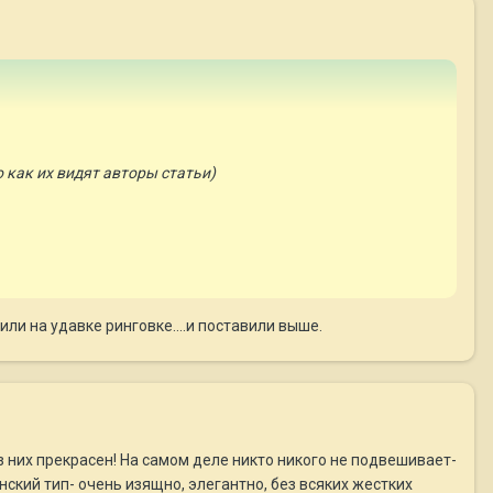
о как их видят авторы статьи)
ли на удавке ринговке....и поставили выше.
з них прекрасен! На самом деле никто никого не подвешивает-
ский тип- очень изящно, элегантно, без всяких жестких