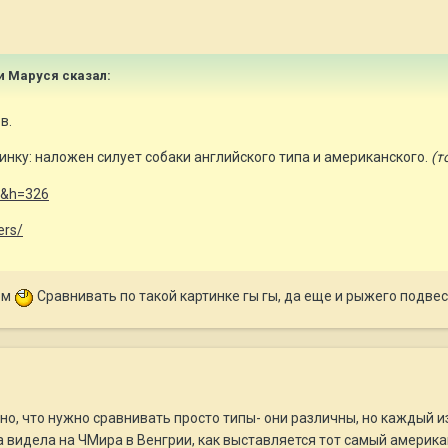
 и Маруся сказал:
в.
инку: наложен силует собаки английского типа и американского.
(т
ers/
ом
Сравнивать по такой картинке гы гы, да еще и рыжего подвеси
тно, что нужно сравнивать просто типы- они различны, но каждый и
 видела на ЧМира в Венгрии, как выставляется тот самый американ