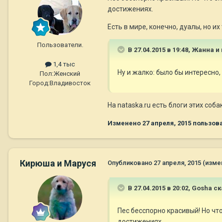
достижениях.
Есть в мире, конечно, дуалы, но их 
Пользователи.
В 27.04.2015 в 19:48, Жанна и
1,4 тыс
Ну и жалко: было бы интересно,
Пол:
Женский
Город:
Владивосток
На nataska.ru есть блоги этих собак
Изменено
27 апреля, 2015
пользов
Кирюша и Маруся
Опубликовано
27 апреля, 2015
(изме
В 27.04.2015 в 20:02, Gosha ск
Пес бесспорно красивый! Но чт
достижениях.