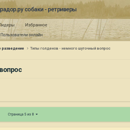
радор.ру собаки - ретриверы
Лидеры
Избранное
Пользователи онлайн
е разведение
Типы голденов - немного шуточный вопрос
 вопрос
Страница 5 из 8