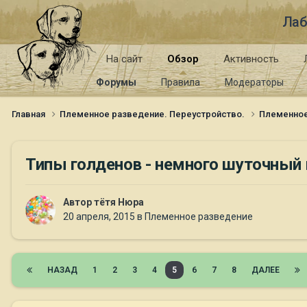
Лаб
На сайт
Обзор
Активность
Форумы
Правила
Модераторы
Главная
Племенное разведение. Переустройство.
Племенно
Типы голденов - немного шуточный
Автор
тётя Нюра
20 апреля, 2015
в
Племенное разведение
НАЗАД
1
2
3
4
5
6
7
8
ДАЛЕЕ