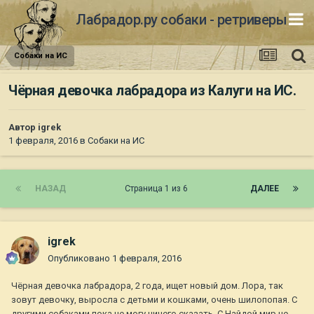
Лабрадор.ру собаки - ретриверы
Собаки на ИС
Чёрная девочка лабрадора из Калуги на ИС.
Автор
igrek
1 февраля, 2016
в
Собаки на ИС
НАЗАД
Страница 1 из 6
ДАЛЕЕ
igrek
Опубликовано
1 февраля, 2016
Чёрная девочка лабрадора, 2 года, ищет новый дом. Лора, так
зовут девочку, выросла с детьми и кошками, очень шилопопая. С
другими собаками пока не могу ничего сказать. С Найдой мир не