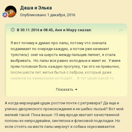
Даша и Элька
Опубликовано
1 декабря, 2016
В 30.11.2016 в 08:45,
Аня и Мару
сказал:
Я вот почему и думаю про лапы, потому что сначала
поджимает по очереди каждую, а потом уже начинает
трястись) снег на шерсть между пальцев липнет, я стала
выбривать. Но лапы все равно холодные и жмет их. У меня
прям головная боль каждую прогулку, так это не привычно,
после шести лет житья бытья с лабром, который даже
намеков на замерзание не подаёт... А тут цуцек какой то
трясущийся объявился))))
Показать
А когда мерзнущий цуцек ростом почти с ретривера? Да еще и
улично-дворянского происхождения и не шибко лысый? Вот мой
мелкий такой. Пока выше -15 ему вроде хватает качественной
попоны из непродувайки, синтепона и флисовой подкладки. Но
если стоять на месте лапы мерзнут и собака скукоживается.