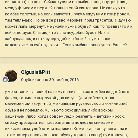
вырастет)) но нет... Сейчас гуляем в комбинезоне, внутри флис,
между флисом и верхней тканью слой синтепона. Не скажу что
комбез толстый, но если запустить руку между ним и гриффоном,
там тепленько. Но он все равно мёрзнет, прям трясется. Я думаю
может лапы мерзнут. Не ужели нужна обувь? как то предвзято я к
ней отношусь. Считаю, что лапе неудобно будет. Или я
заблуждаюсь, и есть супер удобные боты? ну и так же
подскажите на счёт одежки.. Если комбинезоны супер тёплые?
Olgusia&Pitt
Опубликовано
30 ноября, 2016
у меня таксы гладкие) на зиму шили на заказ комбез из двойного
флиса, только с дырочкой для писуна (для кобеля), а так
максимально закрытый, с длинными рукавчиками и горловиной.
обувь я не приемлю, мы как-то обходились либо воском
защитным, либо, когда совсем лед и реагенты - детский носок,
сверху презерватив. презерватив в подъезде снимаем и
выкидываем, удобно. или шарики в Комусе упаковку покупала и
тоже поверх носочков. всю обувку теряли в снегу) ну и конечно,