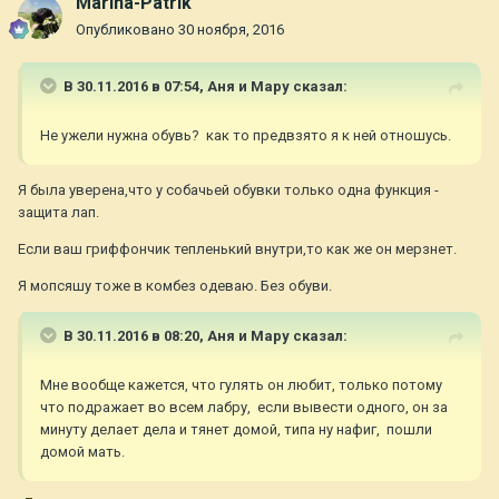
Marina-Patrik
Опубликовано
30 ноября, 2016
В 30.11.2016 в 07:54,
Аня и Мару
сказал:
Не ужели нужна обувь? как то предвзято я к ней отношусь.
Я была уверена,что у собачьей обувки только одна функция -
защита лап.
Если ваш гриффончик тепленький внутри,то как же он мерзнет.
Я мопсяшу тоже в комбез одеваю. Без обуви.
В 30.11.2016 в 08:20,
Аня и Мару
сказал:
Мне вообще кажется, что гулять он любит, только потому
что подражает во всем лабру, если вывести одного, он за
минуту делает дела и тянет домой, типа ну нафиг, пошли
домой мать.