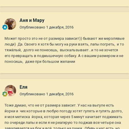
Аня и Мару
Опубликовано
1 декабря, 2016
Может просто это не от размера зависит)) бывают же мерзлявые
люди) Да. Своего я хотя бы могу на руки взять, лапы погреть, и то
тяжёлый, долго не понесешь, выскальзывает...и то не хочется
его превращать в подмышечную собаку. А с вашим размером и не
поносишь, даже при большом желании
Еля
Опубликовано
1 декабря, 2016
Тоже думаю, что не от размера зависит. У нас на выгуле есть
йорки и чих которые в любую погоду хотят гулять и гулять долго,
и моя метиска йорка, которая через 5 минут начитает поджимать
по очереди лапы и если я не реагирую то поджав все четыре она
заваливается на бок и всё, только на ручки. Обувь у нас есть, но