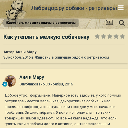
Лабрадор.ру собаки - ретриверы
Животные, живущие рядом с ретривером
Как утеплить мелкую собаченку
Автор
Аня и Мару
30 ноября, 2016
в
Животные, живущие рядом с ретривером
Аня и Мару
Опубликовано
30 ноября, 2016
Доброе утро, форумчане. Наверное есть здесь те, у кого помимо
ретривера имеется маленькая, декоративная собака. У нас
появился гриффон, и с наступлением холодов у меня начались
проблемы. Он дико мёрзнет. Я конечно понимала, что таких
товарищей зимой одевают. Но все же была надежда, что если
гулять как и с лабром долго и активно, он типа закаленным