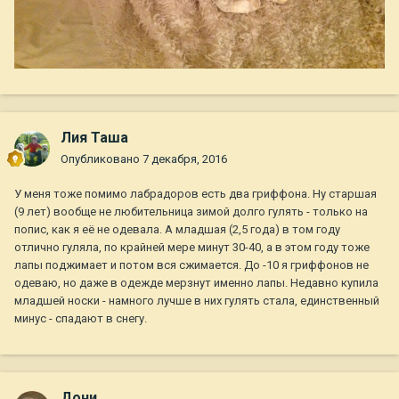
Лия Таша
Опубликовано
7 декабря, 2016
У меня тоже помимо лабрадоров есть два гриффона. Ну старшая
(9 лет) вообще не любительница зимой долго гулять - только на
попис, как я её не одевала. А младшая (2,5 года) в том году
отлично гуляла, по крайней мере минут 30-40, а в этом году тоже
лапы поджимает и потом вся сжимается. До -10 я гриффонов не
одеваю, но даже в одежде мерзнут именно лапы. Недавно купила
младшей носки - намного лучше в них гулять стала, единственный
минус - спадают в снегу.
Дони