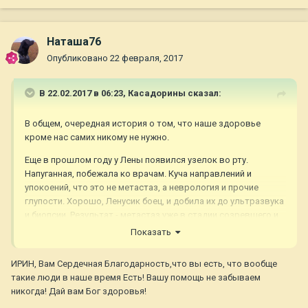
Наташа76
Опубликовано
22 февраля, 2017
В 22.02.2017 в 06:23,
Касадорины
сказал:
В общем, очередная история о том, что наше здоровье
кроме нас самих никому не нужно.
Еще в прошлом году у Лены появился узелок во рту.
Напуганная, побежала ко врачам. Куча направлений и
упокоений, что это не метастаз, а неврология и прочие
глупости. Хорошо, Ленусик боец, и добила их до ультразвука
и биопсии. Результат - метастаз уже в стадии созревшего и
начинающего распадаться узла... Потеряно полгода...(тут
Показать
очень хочется написать матом, но не буду, я пока нужна
здесь, а не забаненная).
ИРИН, Вам Сердечная Благодарность,что вы есть, что вообще
такие люди в наше время Есть! Вашу помощь не забываем
никогда! Дай вам Бог здоровья!
Сейчас Лена летит сдавать все анализы, без которых