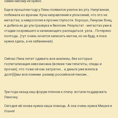
самих никому не нужно.
Еще в прошлом году у Лены появился узелок во рту. Напуганная,
побежала ко врачам. Куча направлений и упокоений, что это не
метастаз, а неврология и прочие глупости. Хорошо, Ленусик боец,
и добила их до ультразвука и биопсии. Результат - метастаз уже в
стадии созревшего и начинающего распадаться узла... Потеряно
полгода...(тут очень хочется написать матом, но не буду, я пока
нужна здесь, а не забаненная).
Сейчас Лена летит сдавать все анализы, без которых
госпитализация невозможна (всякие там гепатиты, спиды и
прочая), что тоже ой как затратно... а деньги уже взяла в
долг((((мы все помним размер российской пенсии...
Три года назад наш форум плечом к плечу встали поддержать
Леночку.
Сегодня ей снова нужна наша помощь. А она очень нужна Мишке и
Оське!