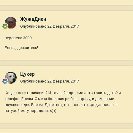
госпитализация невозможна (всякие там гепатиты, спиды и
прочая), что тоже ой как затратно... а деньги уже взяла в
долг((((мы все помним размер российской пенсии...
ЖужаДики
Опубликовано
22 февраля, 2017
Три года назад наш форум плечом к плечу встали
перевела 3000
поддержать Леночку.
Елена, держитесь!
Сегодня ей снова нужна наша помощь. А она очень нужна
Мишке и Оське!
Цукер
Госпитализация - в 31-ю больницу (Стромынка). Думаю, она
Опубликовано
22 февраля, 2017
не откажется увидеть родные заботливые лица после
операции.
Когда госпитализация? И точный адрес может ктонить дать? и
телефон Елены. С меня большая рыбина врачу, и домашние
вкусняши для Елены. Денег нет, вот тока что кредит взяла, а
Сбор денег веду на свою карту, весь отчет за поступления с
натурой могу порадовать)))
меня. Всё что можно с чеками - Лена будет собирать.
Понятно, что конверты с благодарностью будут без чека.