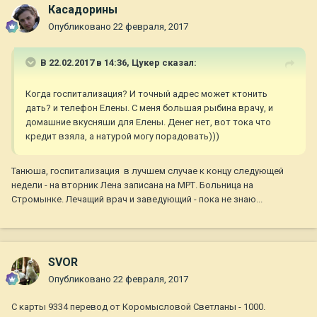
Касадорины
Карта 4276 3801 1245 4355 Ирина Владимировна.
Опубликовано
22 февраля, 2017
Желающим что-то сказать - внизу в подписи мой телефон, я
В 22.02.2017 в 14:36,
Цукер
сказал:
в режиме координации он-лайн.
Когда госпитализация? И точный адрес может ктонить
дать? и телефон Елены. С меня большая рыбина врачу, и
домашние вкусняши для Елены. Денег нет, вот тока что
кредит взяла, а натурой могу порадовать)))
Танюша, госпитализация в лучшем случае к концу следующей
недели - на вторник Лена записана на МРТ. Больница на
Стромынке. Лечащий врач и заведующий - пока не знаю...
SVOR
Опубликовано
22 февраля, 2017
С карты 9334 перевод от Коромысловой Светланы - 1000.