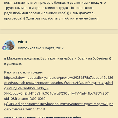
поглядываю на этот пример с большим уважением и вижу что
труда там много и кропотливого труда. Но попытаюсь
ради любимой собаки и ленивой себя))) Лень двигатель
прогресса))) Один раз поработать чтоб жить легче было)
wina
Опубликовано
1 марта, 2017
в Марквете покупали. Была крупная лабра - брали на бобтейла )))
и ушивали.
Как-то так, если голден
https://2.downloader.disk.yandex.ru/preview/29236378a7cdbab15d126
d0ed965123b1e547e6886bea23c3d850f5e3802ff73/inf/3syiLtYC1yKb8l
qXMDr_EoNGo4u6MPi-l3o_L-
XHKubLoxQrjZrtf4Ti5sSffkOO1qWgSQ3OdnIwTV-NnHt1Lg%3D%3D?
uid=0&filename=DSC_0060
(4).JPG&disposition=inline&hash=&limit=0&content_type=image%2Fjpe
g&tknv=v2&size=1164x781
Изменено
1 марта, 2017
пользователем wina