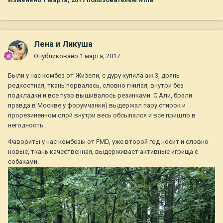
Лена и Ликуша
Опубликовано
1 марта, 2017
Были у нас комбез от Жизели, с дуру купила аж 3, дрянь
редкостная, ткань порвалась, словно гнилая, внутри без
подкладки и все пузо вышивалось резинками. С Али, брали
правда в Москве у форумчанки) выдержал пару стирок и
прорезиненном слой внутри весь обсыпался и все пришло в
негодность.
Фавориты у нас комбезы от FMD, уже второй год носит и словно
новые, ткань качественная, выдерживает активные игрища с
собаками.