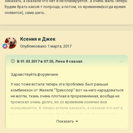
заказать, а сказали что нет и не планируется...а очень жаль.Теперь
Будем брать какой-т попроще, а потом, со временем(когда время
появится), сами шить..
Ксения и Джек
Опубликовано
1 марта, 2017
В 01.03.2017 в 07:20,
Лена 8
сказал:
Здравствуйте,форумчане.
У нас тоже встала теперь эта проблема..Был раньше
комбинезон от Жизели "Триколор" вот на него нарадоваться
не могли, ткань очень плотная и прорезиненная, вообще не
промокал очень долго, но со временем конечно все
изнашивается. А теперь хотели заказать, а сказали что нет и
не планируется...а очень жаль.Теперь Будем брать какой-т
попроще, а потом, со временем(когда время появится), сами
Показать
шить..