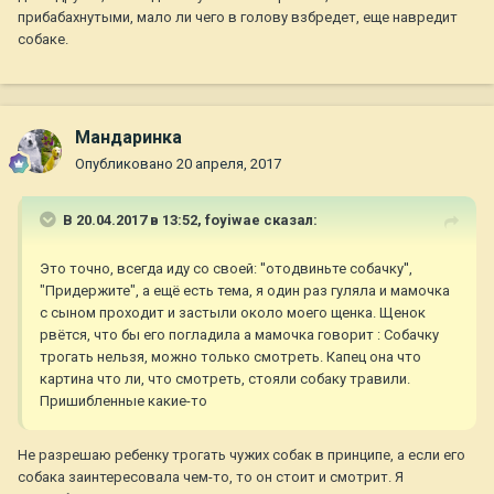
прибабахнутыми, мало ли чего в голову взбредет, еще навредит
собаке.
Мандаринка
Опубликовано
20 апреля, 2017
В 20.04.2017 в 13:52,
foyiwae
сказал:
Это точно, всегда иду со своей: ''отодвиньте собачку'',
"Придержите", а ещё есть тема, я один раз гуляла и мамочка
с сыном проходит и застыли около моего щенка. Щенок
рвётся, что бы его погладила а мамочка говорит : Собачку
трогать нельзя, можно только смотреть. Капец она что
картина что ли, что смотреть, стояли собаку травили.
Пришибленные какие-то
Не разрешаю ребенку трогать чужих собак в принципе, а если его
собака заинтересовала чем-то, то он стоит и смотрит. Я