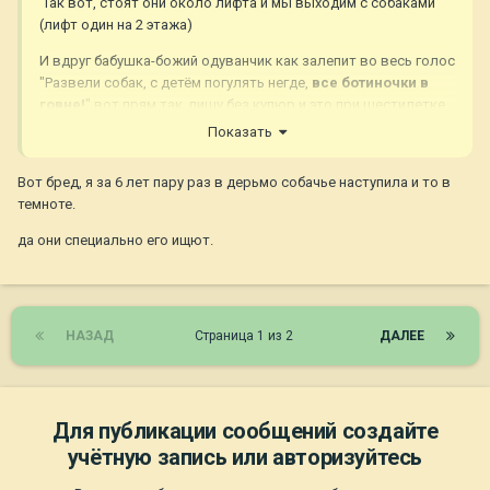
Так вот, стоят они около лифта и мы выходим с собаками
(лифт один на 2 этажа)
И вдруг бабушка-божий одуванчик как залепит во весь голос
"Развели собак, с детём погулять негде,
все ботиночки в
говне!
" вот прям так, пишу без купюр и это при шестилетке.
Показать
Лучше бы многие бабушки не за чистотой земли следили, а
за чистотой своего языка, какашки смыть с ботиночек
Вот бред, я за 6 лет пару раз в дерьмо собачье наступила и то в
можно, а вот грязные слова в детской голове останутся.
темноте.
да они специально его ищют.
НАЗАД
Страница 1 из 2
ДАЛЕЕ
Для публикации сообщений создайте
учётную запись или авторизуйтесь