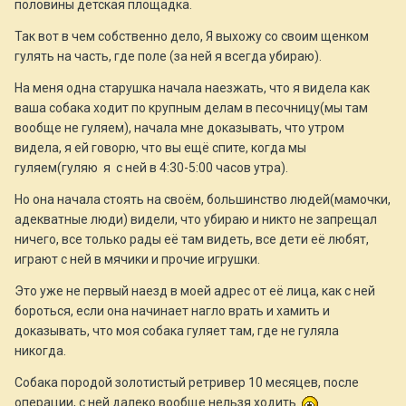
половины детская площадка.
Так вот в чем собственно дело, Я выхожу со своим щенком
гулять на часть, где поле (за ней я всегда убираю).
На меня одна старушка начала наезжать, что я видела как
ваша собака ходит по крупным делам в песочницу(мы там
вообще не гуляем), начала мне доказывать, что утром
видела, я ей говорю, что вы ещё спите, когда мы
гуляем(гуляю я с ней в 4:30-5:00 часов утра).
Но она начала стоять на своём, большинство людей(мамочки,
адекватные люди) видели, что убираю и никто не запрещал
ничего, все только рады её там видеть, все дети её любят,
играют с ней в мячики и прочие игрушки.
Это уже не первый наезд в моей адрес от её лица, как с ней
бороться, если она начинает нагло врать и хамить и
доказывать, что моя собака гуляет там, где не гуляла
никогда.
Собака породой золотистый ретривер 10 месяцев, после
операции, с ней далеко вообще нельзя ходить.