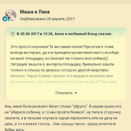
Маша и Лана
Опубликовано
20 апреля, 2017
В 20.04.2017 в 13:24,
Анна и любимый Бонд
сказал:
Это просто коронка! Та же самая песня! При этом я тоже
всегда вытираю, да и в принципе кроме меня никто вообще
не моет площадку, но пачкает ее только моя собака))
Ситуация: вышла я, вытерла площадку, буквально зашла
только и слышу за дверью сосед из другой квартиры
прошел. Через 5 минут звонит эта мадам и начинает мне
высказывать, что собака натоптала. Ну не дура? Там даже
следы четко человечьи! Я уже просто угараю в ответ и не
Показать
парюсь. Человек болен, что с ней поделать. Она у меня за
стенкой живет, мне ее мужа реально жалко! Вот кто
огребает так это он, при чем за мою собаку в том числе
Ань, меня больше всего бесит слово "убрать". В наших краях это
не "уберите собачку, а то мы пройти боимся", ну типа в сторонку
свалите, а в лучшем случае в сарай переселить или на дачу на
На выгуле случаются стычки, но у кого их не бывает...
цепь, а то и вовсе тогось... Как слышу такое - сразу хочется в
бубен дать.