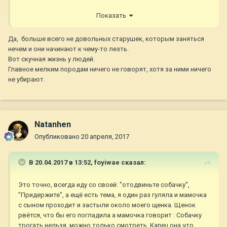
следы четко человечьи! Я уже просто угараю в ответ и не
Показать
парюсь. Человек болен, что с ней поделать. Она у меня за
стенкой живет, мне ее мужа реально жалко! Вот кто
огребает так это он, при чем за мою собаку в том числе
Да, больше всего не довольных старушек, которым заняться
нечем и они начинают к чему-то лезть.
Вот скучная жизнь у людей.
На выгуле случаются стычки, но у кого их не бывает...
Главное мелким породам ничего не говорят, хотя за ними ничего
не убирают.
Не переживайте из-за сумасшедших, их полно!
Natanhen
Опубликовано
20 апреля, 2017
В 20.04.2017 в 13:52,
foyiwae
сказал:
Это точно, всегда иду со своей: ''отодвиньте собачку'',
"Придержите", а ещё есть тема, я один раз гуляла и мамочка
с сыном проходит и застыли около моего щенка. Щенок
рвётся, что бы его погладила а мамочка говорит : Собачку
трогать нельзя, можно только смотреть. Капец она что