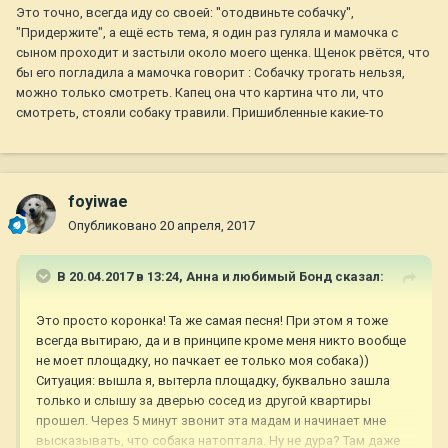
Это точно, всегда иду со своей: ''отодвиньте собачку'',
"Придержите", а ещё есть тема, я один раз гуляла и мамочка с
сыном проходит и застыли около моего щенка. Щенок рвётся, что
бы его погладила а мамочка говорит : Собачку трогать нельзя,
можно только смотреть. Капец она что картина что ли, что
смотреть, стояли собаку травили. Пришибленные какие-то
foyiwae
Опубликовано
20 апреля, 2017
В 20.04.2017 в 13:24,
Анна и любимый Бонд
сказал:
Это просто коронка! Та же самая песня! При этом я тоже
всегда вытираю, да и в принципе кроме меня никто вообще
не моет площадку, но пачкает ее только моя собака))
Ситуация: вышла я, вытерла площадку, буквально зашла
только и слышу за дверью сосед из другой квартиры
прошел. Через 5 минут звонит эта мадам и начинает мне
высказывать, что собака натоптала. Ну не дура? Там даже