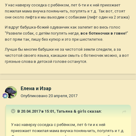
У нас наверху соседка с ребёнком, лет 6-ти и к ней приезжает
пожилая мама внучка поняньчить, погулять и т.д. Так вот, стоят
они около лифта и мы выходим с собаками (лифт один на 2 этажа)
И вдруг бабушка-божий одуванчик как залепит во весь голос
"Развели собак, с детём погулять негде,
все ботиночки в говне!
"
вот прям так, пишу без купюр и это при шестилетке.
Лучше бы многие бабушки не за чистотой земли следили, а за
чистотой своего языка, какашки смыть с ботиночек можно, а вот
грязные слова в детской голове останутся.
Елена и Изар
Опубликовано
20 апреля, 2017
В 20.04.2017 в 15:01,
Татьяна & girls
сказал:
У нас наверху соседка с ребёнком, лет 6-ти и к ней
приезжает пожилая мама внучка поняньчить, погулять и т.д.