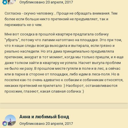
Опубликовано
20 апреля, 2017
Согласна - скучно человеку... Проще не обращать внимания. Тем
более если больше никто претензий не предъявляет, так и
переживать не о чем.
Мне вот соседка в прошлой квартире предлагала собачку
"убрать", потому что лапами натоптано на площадке. Это при том,
что я наши следы всегда выходила и вытирала, если грязно и
реально наследили. Но эта дама принципиально предъявляла
претензии, аккурат в тот момент, когда мы только пришли, и я еще
даже толком зайти в квартиру не успела. Насчет выгула проблем
не было ни разу. В прошлом месте гуляли в поле и в лес, а сейчас
или в парке в стороне от площадки, либо идем в леса-поля. Но в
поселке как-то очень адеватно к собакам и собачникам относятся,
никаких претензий не прилетало :) Наоборот, останавливаются
прохожие, глазеют, какая славная собачка :)
Анна и любимый Бонд
Опубликовано
20 апреля, 2017