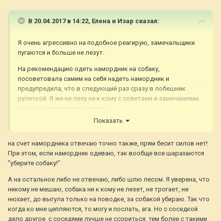
В 20.04.2017 в 14:22,
Елена и Изар
сказал:
Я очень агрессивно на подобное реагирую, замечальщики
пугаются и больше не лезут.
На рекомендацию одеть намордник на собаку,
посоветовала самим на себя надеть намордник и
предупредила, что в следующий раз сразу в лобешник
рулеткой. Я же не лезу не к кому с советами и замечаниями.
Но это от характера зависит.
Показать
на счет намордника отвечаю точно также, прям бесит силов нет!
При этом, если намордник одеваю, так вообще все шарахаются
"уберите собаку!"
А на остальное либо не отвечаю, либо шлю лесом. Я уверена, что
никому не мешаю, собака ни к кому не лезет, не трогает, не
нюхает, до выгула только на поводке, за собакой убираю. Так что
когда ко мне цепляются, то могу и послать, ага. Но с соседкой
дело другое, с соседями лучше не ссориться, тем более с такими