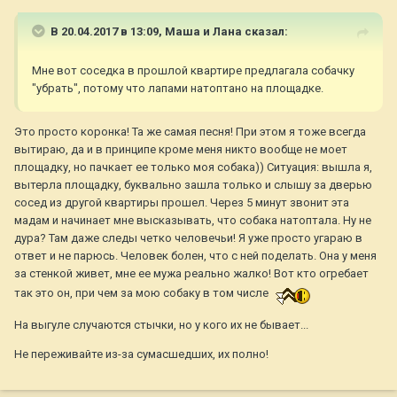
В 20.04.2017 в 13:09,
Маша и Лана
сказал:
Мне вот соседка в прошлой квартире предлагала собачку
"убрать", потому что лапами натоптано на площадке.
Это просто коронка! Та же самая песня! При этом я тоже всегда
вытираю, да и в принципе кроме меня никто вообще не моет
площадку, но пачкает ее только моя собака)) Ситуация: вышла я,
вытерла площадку, буквально зашла только и слышу за дверью
сосед из другой квартиры прошел. Через 5 минут звонит эта
мадам и начинает мне высказывать, что собака натоптала. Ну не
дура? Там даже следы четко человечьи! Я уже просто угараю в
ответ и не парюсь. Человек болен, что с ней поделать. Она у меня
за стенкой живет, мне ее мужа реально жалко! Вот кто огребает
так это он, при чем за мою собаку в том числе
На выгуле случаются стычки, но у кого их не бывает...
Не переживайте из-за сумасшедших, их полно!