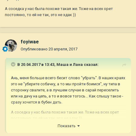
Не переживайте из-за сумасшедших, их полно!
А соседка у нас была похоже такая же. Тоже на всех орет
постоянно, то ей не так, это не эдак ))
foyiwae
Опубликовано
20 апреля, 2017
В 20.04.2017 в 13:43,
Маша и Лана
сказал:
Ань, меня больше всего бесит слово "убрать". В наших краях
это не "уберите собачку, а то мы пройти боимся", ну типа в
сторонку свалите, а в лучшем случае в сарай переселить
или на дачу на цепь, а то и вовсе тогось... Как слышу такое -
сразу хочется в бубен дать.
А соседка у нас была похоже такая же. Тоже на всех орет
постоянно, то ей не так, это не эдак ))
Показать