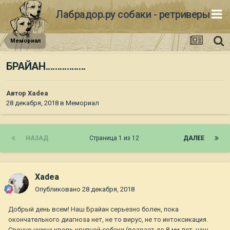
Лабрадор.ру собаки - ретриверы
Мемориал
БРАЙАН.................
Автор
Xadea
28 декабря, 2018
в
Мемориал
НАЗАД
Страница 1 из 12
ДАЛЕЕ
Xadea
Опубликовано
28 декабря, 2018
Добрый день всем! Наш Брайан серьезно болен, пока
окончательного диагноза нет, не то вирус, не то интоксикация.
Срочно нужна кровь крупной собаки (возраст до 8-ми лет, наш