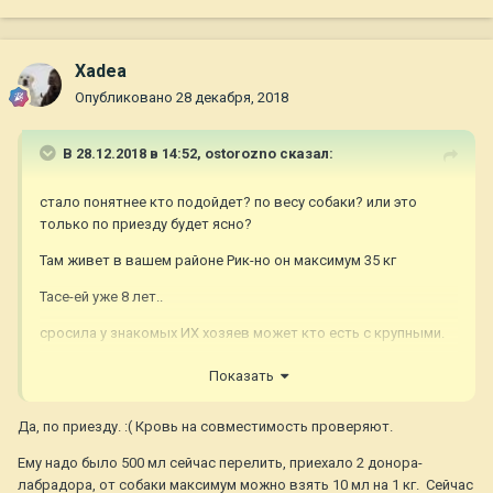
Xadea
Опубликовано
28 декабря, 2018
В 28.12.2018 в 14:52,
ostorozno
сказал:
стало понятнее кто подойдет? по весу собаки? или это
только по приезду будет ясно?
Там живет в вашем районе Рик-но он максимум 35 кг
Тасе-ей уже 8 лет..
сросила у знакомых ИХ хозяев может кто есть с крупными.
ТТТ... Пусть поможет лечение! удалось выяснить диагноз?
Показать
Да, по приезду.
:(
Кровь на совместимость проверяют.
Ему надо было 500 мл сейчас перелить, приехало 2 донора-
лабрадора, от собаки максимум можно взять 10 мл на 1 кг. Сейчас