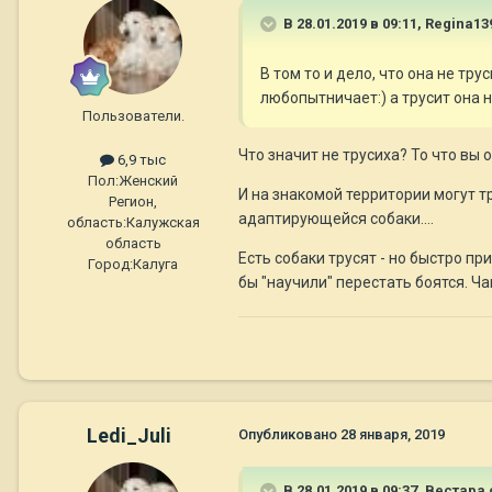
В 28.01.2019 в 09:11,
Regina13
В том то и дело, что она не тр
любопытничает:) а трусит она 
Пользователи.
Что значит не трусиха? То что вы 
6,9 тыс
Пол:
Женский
И на знакомой территории могут т
Регион,
адаптирующейся собаки....
область:
Калужская
область
Есть собаки трусят - но быстро п
Город:
Калуга
бы "научили" перестать боятся. Ча
Ledi_Juli
Опубликовано
28 января, 2019
В 28.01.2019 в 09:37,
Вестара