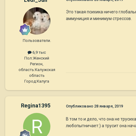
Это такая психика ничего глобал
аммуниция и минимум стрессов.
Пользователи.
6,9 тыс
Пол:
Женский
Регион,
область:
Калужская
область
Город:
Калуга
Regina1395
Опубликовано
28 января, 2019
В том то и дело, что она не труси
любопытничает:) а трусит она нач