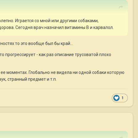
колепно. Играется со мной или другими собаками,
дорова. Сегодня врач назначил витамины В и карвалол.
ностях то это вообще был бы край...
то прогрессирует - как раз описание трусоватой плохо
 ее моментах. Глобально не видела ни одной собаки которую
ук, странный предмет и т.п.
1