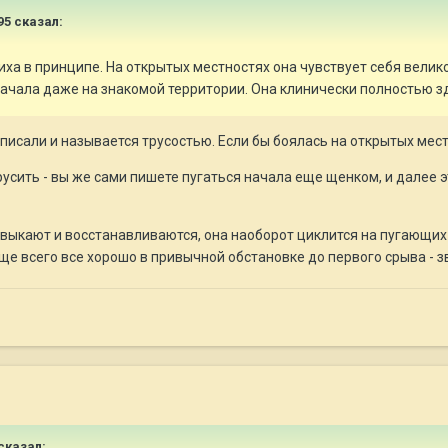
95
сказал:
усиха в принципе. На открытых местностях она чувствует себя вели
начала даже на знакомой территории. Она клинически полностью з
описали и называется трусостью. Если бы боялась на открытых мест
русить - вы же сами пишете пугаться начала еще щенком, и далее э
ривыкают и восстанавливаются, она наоборот циклится на пугающих
ще всего все хорошо в привычной обстановке до первого срыва - зв
сказал: