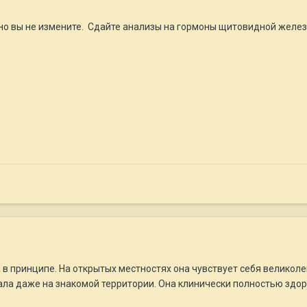
ьно вы не измените. Сдайте анализы на гормоны щитовидной желез
ха в принципе. На открытых местностях она чувствует себя великол
ала даже на знакомой территории. Она клинически полностью здор