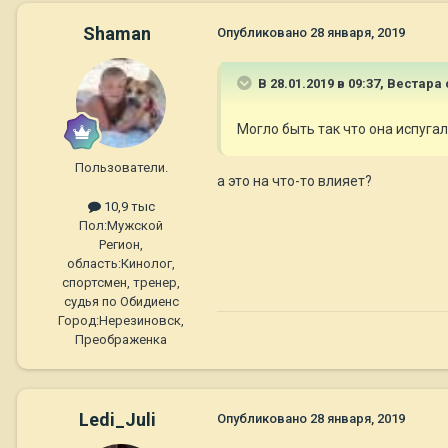
Shaman
Опубликовано
28 января, 2019
В 28.01.2019 в 09:37,
Вестара
Могло быть так что она испуга
Пользователи.
а это на что-то влияет?
10,9 тыс
Пол:
Мужской
Регион,
область:
Кинолог,
спортсмен, тренер,
судья по Обидиенс
Город:
Нерезиновск,
Преображенка
Ledi_Juli
Опубликовано
28 января, 2019