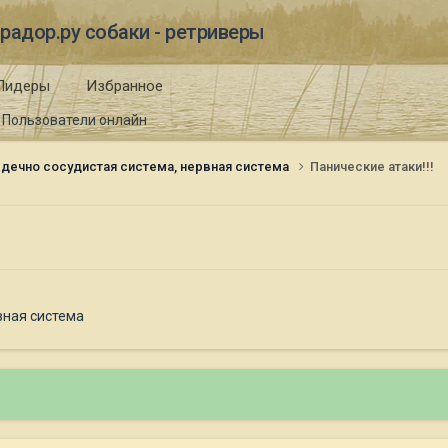
радор.ру собаки - ретриверы
Лидеры
Избранное
Пользователи онлайн
дечно сосудистая система, нервная система
Панические атаки!!!
вная система