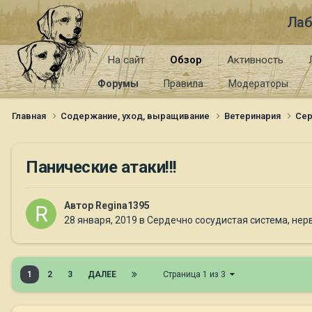
Лаб
На сайт
Обзор
Активность
Форумы
Правила
Модераторы
Главная
Содержание, уход, выращивание
Ветеринария
Сер
Панические атаки!!!
Автор
Regina1395
28 января, 2019
в
Сердечно сосудистая система, нер
1
2
3
ДАЛЕЕ
Страница 1 из 3