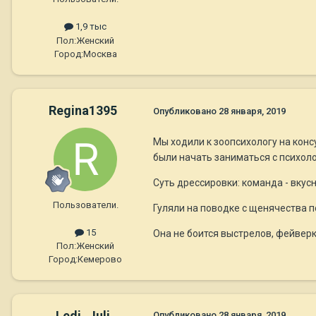
1,9 тыс
Пол:
Женский
Город:
Москва
Regina1395
Опубликовано
28 января, 2019
Мы ходили к зоопсихологу на конс
были начать заниматься с психолог
Суть дрессировки: команда - вкусн
Пользователи.
Гуляли на поводке с щенячества по
15
Она не боится выстрелов, фейверк
Пол:
Женский
Город:
Кемерово
Ledi_Juli
Опубликовано
28 января, 2019