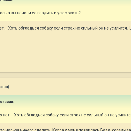
лась а вы начали ее гладить и усюсюкать?
ет... Хоть обгладься собаку если страх не сильный он не усилится
нено)
сказал:
о нет... Хоть обгладься собаку если страх не сильный он не усили
что нельзя ничего сделать. Когда у меня появилась Веда, соседи за