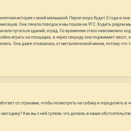
понятная история с моей малышкой. Перси скоро будет 2 года и она
 6 месяцев. Она тянула поводок и мы пошли на УГС. Ходить рядом м
 начала пугаться зданий, оград. Со временем стало невозможно ход
ойно играть на площадке, а через секунду она поджимает хвост, ог
елать. Она даже отказалась от металлической миски, потому что 
ботает со страхами, чтобы посмотреть на собаку и определить в ч
методику? Как вы с ней гуляли, что делали, в каких обстоятельств