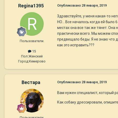
Regina1395
Опубликовано
28 января, 2019
Здравствуйте, у меня какая-то не
НО... Все началось когда ей было
местах она все так же тянет. Она
практически всего. Мы можем спок
предвещало беды. Я не знаю что д
Пользователи.
как это исправить???
15
Пол:
Женский
Город:
Кемерово
Вестара
Опубликовано
28 января, 2019
Вам нужен специалист, который ра
Как собаку дрессировали, опишите 
Пользователи.