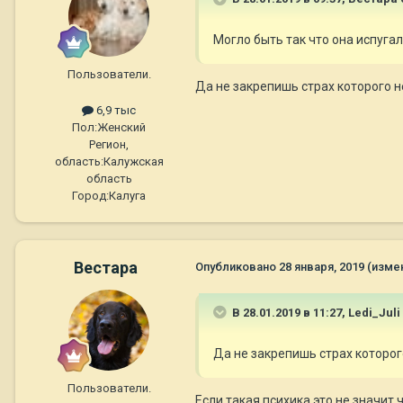
Могло быть так что она испуга
Пользователи.
Да не закрепишь страх которого н
6,9 тыс
Пол:
Женский
Регион,
область:
Калужская
область
Город:
Калуга
Вестара
Опубликовано
28 января, 2019
(изме
В 28.01.2019 в 11:27,
Ledi_Juli
Да не закрепишь страх которог
Пользователи.
Если такая психика это не значит 