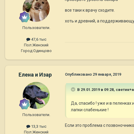
все таки к врачу сходите.
хоть и древний, а поддерживающу
Пользователи.
47,6 тыс
Пол:
Женский
Город:
Одинцово
Елена и Изар
Опубликовано
29 января, 2019
В 29.01.2019 в 09:28,
светик+
Да, спасибо ! уже и в пеленках 
лапки слабенькие !
Пользователи.
Если это проблема с позвоночник
13,3 тыс
Пол:
Женский