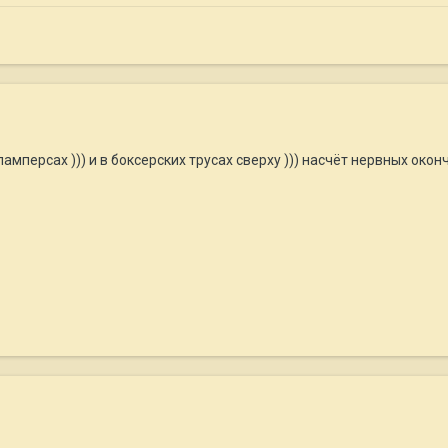
 памперсах ))) и в боксерских трусах сверху ))) насчёт нервных око