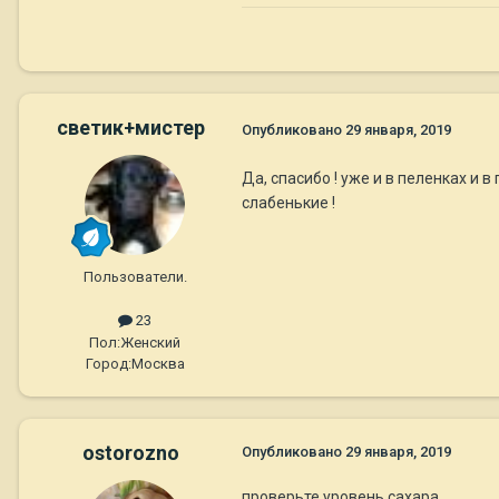
светик+мистер
Опубликовано
29 января, 2019
Да, спасибо ! уже и в пеленках и в
слабенькие !
Пользователи.
23
Пол:
Женский
Город:
Москва
ostorozno
Опубликовано
29 января, 2019
проверьте уровень сахара