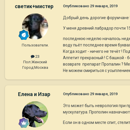
светик+мистер
Опубликовано
29 января, 2019
Добрый день дорогие форумчане 
У меня древний лабрадор почти 15 
последнюю неделю началось недержа
воду пьёт последнее время буквал
Пользователи.
Когда ходит - ничего не течёт ! По
23
Аппетит прекрасный ! С башкой - 
Пол:
Женский
возврате препарат Пропалин ? Мечт
Город:
Москва
Не можем смириться с усыплением
Елена и Изар
Опубликовано
29 января, 2019
Это может быть неврология при п
мускулатура. Прополин назначают
Если он в одном месте спит, стел