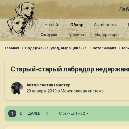
Лаб
На сайт
Обзор
Активность
Форумы
Правила
Модераторы
Главная
Содержание, уход, выращивание
Ветеринария
Моч
Старый-старый лабрадор недержан
Автор
светик+мистер
29 января, 2019
в
Мочеполовая система
1
2
ДАЛЕЕ
Страница 1 из 2