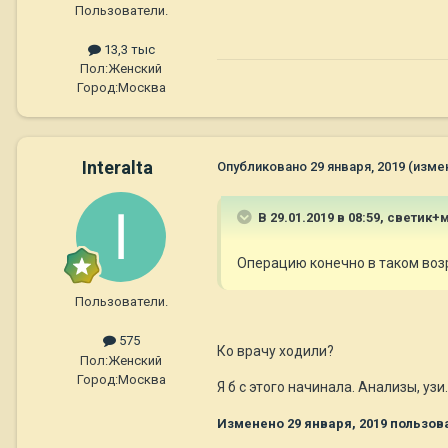
Пользователи.
13,3 тыс
Пол:
Женский
Город:
Москва
Interalta
Опубликовано
29 января, 2019
(изме
В 29.01.2019 в 08:59,
светик+
Операцию конечно в таком возр
Пользователи.
575
Ко врачу ходили?
Пол:
Женский
Город:
Москва
Я б с этого начинала. Анализы, узи
Изменено
29 января, 2019
пользова