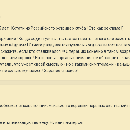
!
лет ! Кстати из Российского ретривер клуба ! Это как реклама !)
ние ! Когда ходит гулять - пытается писать - с него еле заметная
ьно вёдрами ! Отчего раздувается пузико и когда он лежит все эт
дскажите , если кто сталкивался !!!! Операцию конечно в таком возр
более чем хорошо ! На половые органы внимание не обращает - знач
али , что умрет своей смертью - но с такими симптомами - раньше 
 но сильно мучаемся ! Заранее спасибо!
роблемах с позвоночником, какие-то корешки нервных окончаний 
.
ите впитывающую пеленку. Ну или памперсы