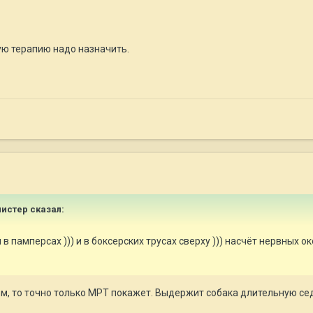
ю терапию надо назначить.
мистер
сказал:
и в памперсах ))) и в боксерских трусах сверху ))) насчёт нервных 
ом, то точно только МРТ покажет. Выдержит собака длительную с