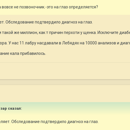
а вовсе не позвоночник.-это на глаз определяется?
ет. Обследование подтвердило диагноз на глаз.
такой же миллион, как т причин перхоти у щенка. Исключите диабет
а. У нас 11 лабру насдавали в Лебядях на 10000 анализов и диагно
ание кала прибавилось.
Изар
сказал:
еляет. Обследование подтвердило диагноз на глаз.