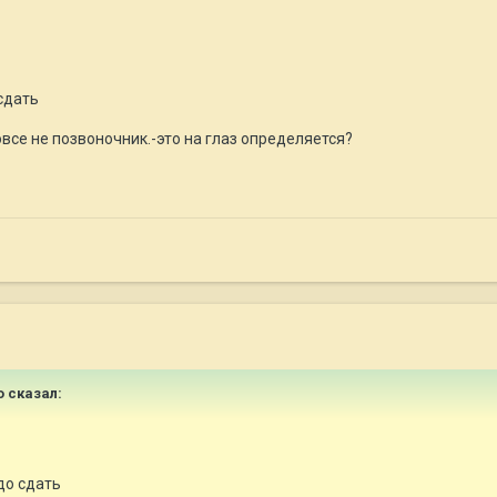
сдать
овсе не позвоночник.-это на глаз определяется?
o
сказал:
до сдать