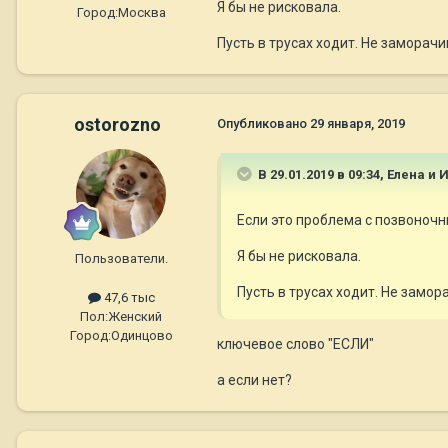
Я бы не рисковала.
Город:
Москва
Пусть в трусах ходит. Не заморачи
ostorozno
Опубликовано
29 января, 2019
В 29.01.2019 в 09:34,
Елена и 
Если это проблема с позвоноч
Я бы не рисковала.
Пользователи.
Пусть в трусах ходит. Не замор
47,6 тыс
Пол:
Женский
Город:
Одинцово
ключевое слово "ЕСЛИ"
а если нет?