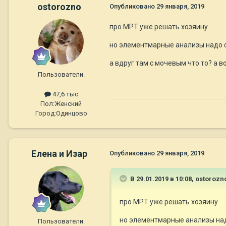
ostorozno
Опубликовано
29 января, 2019
про МРТ уже решать хозяину
но элементмарные анализы надо 
а вдруг там с мочевым что то? а в
Пользователи.
47,6 тыс
Пол:
Женский
Город:
Одинцово
Елена и Изар
Опубликовано
29 января, 2019
В 29.01.2019 в 10:08,
ostorozn
про МРТ уже решать хозяину
но элементмарные анализы на
Пользователи.