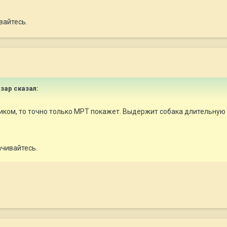
вайтесь.
Изар
сказал:
ником, то точно только МРТ покажет. Выдержит собака длительну
ачивайтесь.