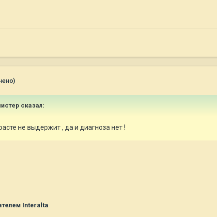
нено)
мистер
сказал:
асте не выдержит , да и диагноза нет !
.
телем Interalta