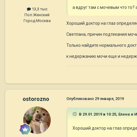
а вдруг там с мочевым что то? 
13,3 тыс
Пол:
Женский
Город:
Москва
Хороший доктор на глаз определя
Светлана, причин подтекания мочи 
Только найдите нормального доктор
к недержанию мочи еще и недерж
ostorozno
Опубликовано
29 января, 2019
В 29.01.2019 в 10:25,
Елена и 
Хороший доктор на глаз опред