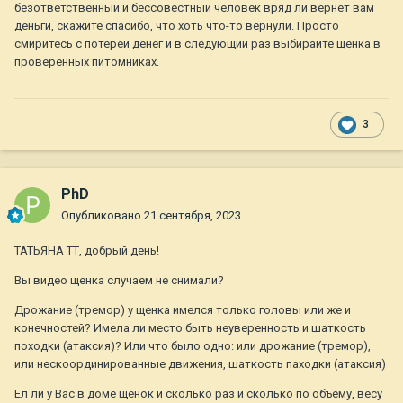
безответственный и бессовестный человек вряд ли вернет вам
деньги, скажите спасибо, что хоть что-то вернули. Просто
смиритесь с потерей денег и в следующий раз выбирайте щенка в
проверенных питомниках.
3
PhD
Опубликовано
21 сентября, 2023
ТАТЬЯНА ТТ, добрый день!
Вы видео щенка случаем не снимали?
Дрожание (тремор) у щенка имелся только головы или же и
конечностей? Имела ли место быть неуверенность и шаткость
походки (атаксия)? Или что было одно: или дрожание (тремор),
или нескоординированные движения, шаткость паходки (атаксия)
Ел ли у Вас в доме щенок и сколько раз и сколько по объёму, весу