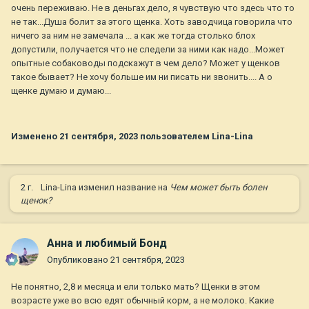
очень переживаю. Не в деньгах дело, я чувствую что здесь что то
не так...Душа болит за этого щенка. Хоть заводчица говорила что
ничего за ним не замечала ... а как же тогда столько блох
допустили, получается что не следели за ними как надо...Может
опытные собаководы подскажут в чем дело? Может у щенков
такое бывает? Не хочу больше им ни писать ни звонить.... А о
щенке думаю и думаю...
Изменено
21 сентября, 2023
пользователем Lina-Lina
2 г.
Lina-Lina
изменил название на
Чем может быть болен
щенок?
Анна и любимый Бонд
Опубликовано
21 сентября, 2023
Не понятно, 2,8 и месяца и ели только мать? Щенки в этом
возрасте уже во всю едят обычный корм, а не молоко. Какие