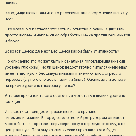
пайки?
Заводчица щенка Вам что-то рассказывала о кормлении щенка у
неё?
Что указано в ветпаспорте: есть ли отметки о вакцинации? Или
просто вклеены наклейки об обработки щенка против гельминтов
и блох?
Возраст щенка: 2.8 мес?
Вес щенка какой был? Упитанность?
По описанию это может быть и банальная гипогликемия (низкий
уровень глюкозы) , если щенок недостаточно питался/недоедал,
имеет глистную и блошиную инвазии и анемию плюс стресс от
переезда (а у него это всё в наличии было). Оценивал ли ветврач
на приёме уровень глюкозы у щенка?
А также причиной такого состояния мог стать и низкий уровень
кальция.
Из экзотики - синдром тряски щенка по причине
гипомиелинизации. В породе золотистый ретривером он имеет
место быть, и поражает периферическую нервную систему, а не
центральную. Поэтому из клинических признаков это будет
атаксия (например, тазовые конечностей), слабость, снижение