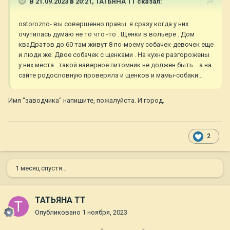
В 21.09.2023 в 20:21,
ТАТЬЯНА ТТ
сказал:
ostorozno- вы совершенно правы. я сразу когда у них
очутилась думаю не то что -то . Щенки в вольере . Дом
кваДратов до 60 там живут 8 по-моему собачек-девочек еще
и люди же. Двое собачек с щенками . На кухне разгорожены
у них места...такой наверное питомник не должен быть... а на
сайте родословную проверяла и щенков и мамы-собаки...
Имя "заводчика" напишите, пожалуйста. И город.
2
1 месяц спустя...
ТАТЬЯНА ТТ
Опубликовано
1 ноября, 2023