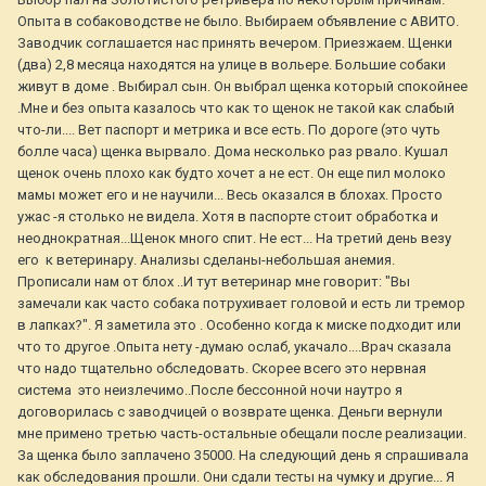
Опыта в собаководстве не было. Выбираем объявление с АВИТО.
Заводчик соглашается нас принять вечером. Приезжаем. Щенки
(два) 2,8 месяца находятся на улице в вольере. Большие собаки
живут в доме . Выбирал сын. Он выбрал щенка который спокойнее
.Мне и без опыта казалось что как то щенок не такой как слабый
что-ли.... Вет паспорт и метрика и все есть. По дороге (это чуть
болле часа) щенка вырвало. Дома несколько раз рвало. Кушал
щенок очень плохо как будто хочет а не ест. Он еще пил молоко
мамы может его и не научили... Весь оказался в блохах. Просто
ужас -я столько не видела. Хотя в паспорте стоит обработка и
неоднократная...Щенок много спит. Не ест... На третий день везу
его к ветеринару. Анализы сделаны-небольшая анемия.
Прописали нам от блох ..И тут ветеринар мне говорит: "Вы
замечали как часто собака потрухивает головой и есть ли тремор
в лапках?". Я заметила это . Особенно когда к миске подходит или
что то другое .Опыта нету -думаю ослаб, укачало....Врач сказала
что надо тщательно обследовать. Скорее всего это нервная
система это неизлечимо..После бессонной ночи наутро я
договорилась с заводчицей о возврате щенка. Деньги вернули
мне примено третью часть-остальные обещали после реализации.
За щенка было заплачено 35000. На следующий день я спрашивала
как обследования прошли. Они сдали тесты на чумку и другие... Я