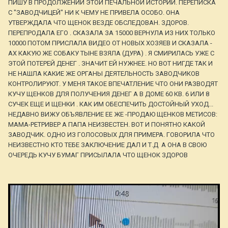
ПИШУ В ПРОДОЛЖЕНИИ ЭТОЙ ПЕЧАЛЬНОЙ ИСТОРИИ. ПЕРЕПИСКА
С "ЗАВОДЧИЦЕЙ" НИ К ЧЕМУ НЕ ПРИВЕЛА ОСОБО. ОНА
УТВЕРЖДАЛА ЧТО ЩЕНОК ВЕЗДЕ ОБСЛЕДОВАН. ЗДОРОВ.
ПЕРЕПРОДАЛА ЕГО . СКАЗАЛА ЗА 15000 ВЕРНУЛА ИЗ НИХ ТОЛЬКО
10000 ПОТОМ ПРИСЛАЛА ВИДЕО ОТ НОВЫХ ХОЗЯЕВ И СКАЗАЛА -
АХ КАКУЮ ЖЕ СОБАКУ ТЫНЕ ВЗЯЛА (ДУРА) . Я СМИРИЛАСЬ УЖЕ С
ЭТОЙ ПОТЕРЕЙ ДЕНЕГ . ЗНАЧИТ ЕЙ НУЖНЕЕ. НО ВОТ НИГДЕ ТАК И
НЕ НАШЛА КАКИЕ ЖЕ ОРГАНЫ ДЕЯТЕЛЬНОСТЬ ЗАВОДЧИКОВ
КОНТРОЛИРУЮТ. У МЕНЯ ТАКОЕ ВПЕЧАТЛЕНИЕ ЧТО ОНИ РАЗВОДЯТ
КУЧУ ЩЕНКОВ ДЛЯ ПОЛУЧЕНИЯ ДЕНЕГ А В ДОМЕ 60 КВ. 6 ИЛИ 8
СУЧЕК ЕЩЕ И ЩЕНКИ . КАК ИМ ОБЕСПЕЧИТЬ ДОСТОЙНЫЙ УХОД...
НЕДАВНО ВИЖУ ОБЪЯВЛЕНИЕ ЕЕ ЖЕ -ПРОДАЮ ЩЕНКОВ МЕТИСОВ:
МАМА-РЕТРИВЕР А ПАПА НЕИЗВЕСТЕН. ВОТ И ПОНЯТНО КАКОЙ
ЗАВОДЧИК. ОДНО ИЗ ГОЛОСОВЫХ ДЛЯ ПРИМЕРА. ГОВОРИЛА ЧТО
НЕИЗВЕСТНО КТО ТЕБЕ ЗАКЛЮЧЕНИЕ ДАЛ И Т.Д А ОНА В СВОЮ
ОЧЕРЕДЬ КУЧУ БУМАГ ПРИСЫЛАЛА ЧТО ЩЕНОК ЗДОРОВ