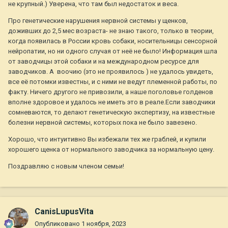
не крупный.) Уверена, что там был недостаток и веса.
Про генетические нарушения нервной системы у щенков,
доживших до 2,5 мес возраста- не знаю такого, только в теории,
когда появилась в России кровь собаки, носительницы сенсорной
нейропатии, но ни одного случая от неё не было! Информация шла
от заводчицы этой собаки и на международном ресурсе для
заводчиков. А воочию (это не проявилось ) не удалось увидеть,
все её потомки известны, и с ними не ведут племенной работы, по
факту. Ничего другого не привозили, а наше поголовье голденов
вполне здоровое и удалось не иметь это в реале.Если заводчики
сомневаются, то делают генетическую экспертизу, на известные
болезни нервной системы, которых пока не было завезено.
Хорошо, что интуитивно Вы избежали тех же граблей, и купили
хорошего щенка от нормального заводчика за нормальную цену.
Поздравляю с новым членом семьи!
CanisLupusVita
Опубликовано
1 ноября, 2023