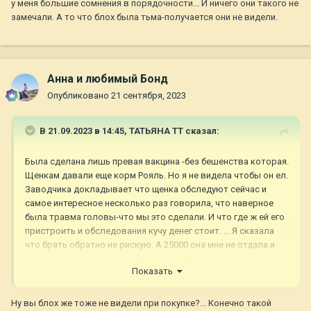
у меня большие сомнения в порядочности... И ничего они такого не
замечали. А то что блох была тьма-получается они не видели.
Анна и любимый Бонд
Опубликовано
21 сентября, 2023
В 21.09.2023 в 14:45,
ТАТЬЯНА ТТ
сказал:
Была сделана лишь превая вакцина -без бешенства которая.
Щенкам давали еще корм Рояль. Но я не видела чтобы он ел.
Заводчика докладывает что щенка обследуют сейчас и
самое интересное несколько раз говорила, что наверное
была травма головы-что мы это сделали. И что где ж ей его
пристроить и обследования кучу денег стоит. ... Я сказала
что брать обратно не рискую. А 25000 она мне не отдала и
видно хочет не отдавать. Вот у меня большие сомнения в
Показать
порядочности... И ничего они такого не замечали. А то что
блох была тьма-получается они не видели.
Ну вы блох же тоже не видели при покупке?... Конечно такой