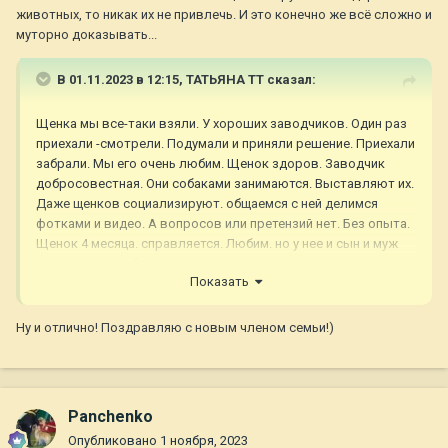
животных, то никак их не привлечь. И это конечно же всё сложно и
муторно доказывать...
В 01.11.2023 в 12:15,
ТАТЬЯНА ТТ
сказал:
Щенка мы все-таки взяли. У хороших заводчиков. Один раз
приехали -смотрели. Подумали и приняли решение. Приехали
забрали. Мы его очень любим. Щенок здоров. Заводчик
добросовестная. Они собаками занимаются. Выставляют их.
Даже щенков социализируют. общаемся с ней делимся
фотками и видео. А вопросов или претензий нет. Без опыта.
Щенок 4 месяца. справляется. Любим. но у нее и сын и муж
помогают. И собак конечно же не там много и условия
Показать
другие....
Ну и отлично! Поздравляю с новым членом семьи!)
Panchenko
Опубликовано
1 ноября, 2023