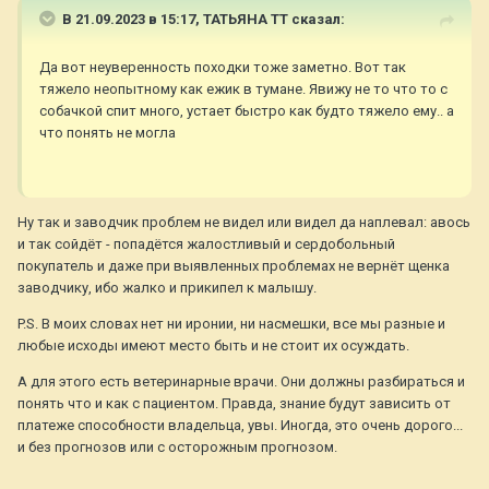
В 21.09.2023 в 15:17,
ТАТЬЯНА ТТ
сказал:
Да вот неуверенность походки тоже заметно. Вот так
тяжело неопытному как ежик в тумане. Явижу не то что то с
собачкой спит много, устает быстро как будто тяжело ему.. а
что понять не могла
Ну так и заводчик проблем не видел или видел да наплевал: авось
и так сойдёт - попадётся жалостливый и сердобольный
покупатель и даже при выявленных проблемах не вернёт щенка
заводчику, ибо жалко и прикипел к малышу.
P.S. В моих словах нет ни иронии, ни насмешки, все мы разные и
любые исходы имеют место быть и не стоит их осуждать.
А для этого есть ветеринарные врачи. Они должны разбираться и
понять что и как с пациентом. Правда, знание будут зависить от
платеже способности владельца, увы. Иногда, это очень дорого...
и без прогнозов или с осторожным прогнозом.