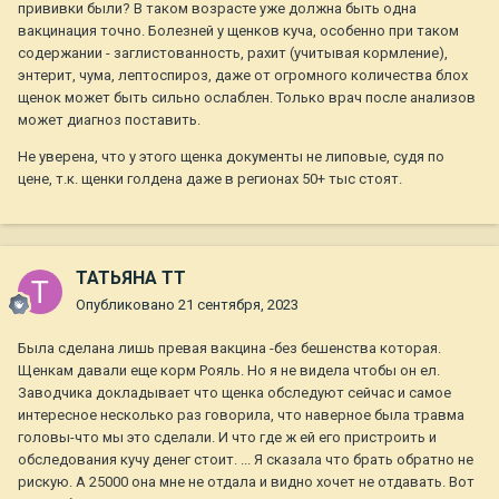
прививки были? В таком возрасте уже должна быть одна
вакцинация точно. Болезней у щенков куча, особенно при таком
содержании - заглистованность, рахит (учитывая кормление),
энтерит, чума, лептоспироз, даже от огромного количества блох
щенок может быть сильно ослаблен. Только врач после анализов
может диагноз поставить.
Не уверена, что у этого щенка документы не липовые, судя по
цене, т.к. щенки голдена даже в регионах 50+ тыс стоят.
ТАТЬЯНА ТТ
Опубликовано
21 сентября, 2023
Была сделана лишь превая вакцина -без бешенства которая.
Щенкам давали еще корм Рояль. Но я не видела чтобы он ел.
Заводчика докладывает что щенка обследуют сейчас и самое
интересное несколько раз говорила, что наверное была травма
головы-что мы это сделали. И что где ж ей его пристроить и
обследования кучу денег стоит. ... Я сказала что брать обратно не
рискую. А 25000 она мне не отдала и видно хочет не отдавать. Вот