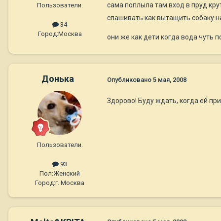
сама поплыла там вход в пруд крут
Пользователи.
спашивать как вытащить собаку на
34
Город:
Москва
они же как дети когда вода чуть п
Донька
Опубликовано
5 мая, 2008
Здорово! Буду ждать, когда ей пр
Пользователи.
93
Пол:
Женский
Город:
г. Москва