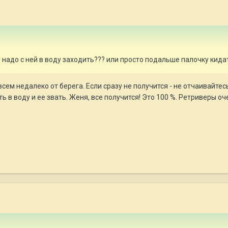
и надо с ней в воду заходить??? или просто подальше палочку кида
сем недалеко от берега. Если сразу не получится - не отчаивайтес
ь в воду и ее звать. Женя, все получится! Это 100 %. Ретриверы о