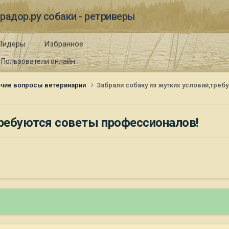
радор.ру собаки - ретриверы
Лидеры
Избранное
Пользователи онлайн
чие вопросы ветеринарии
Забрали собаку из жутких условий,тре
требуются советы профессионалов!