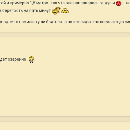
ой и примерно 1,5 метра...так что она наплавалась от души
....
 берег хоть на пять минут
опадает в нос или в уши бояться...а потом сидят как легушата до си
идет озарение