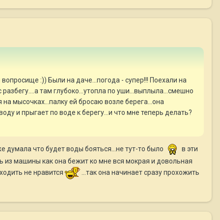
просище :)) Были на даче...погода - супер!!! Поехали на
азбегу....а там глубоко...утопла по уши...выплыла...смешно
я на мысочках...палку ей бросаю возле берега...она
воду и прыгает по воде к берегу...и что мне теперь делать?
е думала что будет воды бояться...не тут-то было
в эти
ть из машины как она бежит ко мне вся мокрая и довольная
 ходить не нравится
...так она начинает сразу прохожить