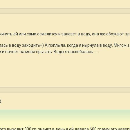
кинуть ей или сама осмелится и залезет в воду, она же обожают п
сь в воду заходить=) А поплыла, когда я нырнула в воду. Мигом за
и начнет на меня прыгать. Воды я нахлебалась......
)
это выходит 300 гр, значит в день я ей давала 600 грамм это наве