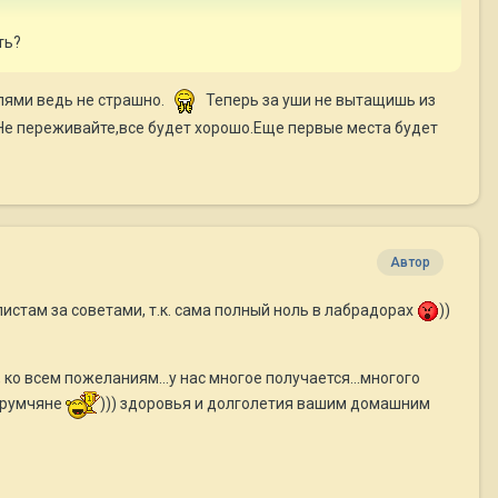
ть?
лями ведь не страшно.
Теперь за уши не вытащишь из
.Не переживайте,все будет хорошо.Еще первые места будет
Автор
листам за советами, т.к. сама полный ноль в лабрадорах
))
ко всем пожеланиям...у нас многое получается...многого
форумчяне
))) здоровья и долголетия вашим домашним