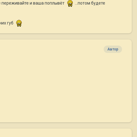
не переживайте и ваша поплывёт
...потом будете
них губ
Автор