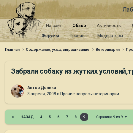
Лаб
На сайт
Обзор
Активность
Форумы
Правила
Модераторы
Главная
Содержание, уход, выращивание
Ветеринария
Про
Забрали собаку из жутких условий,
Автор
Донька
3 апреля, 2008
в
Прочие вопросы ветеринарии
НАЗАД
4
5
6
7
8
9
Страница 9 из 9