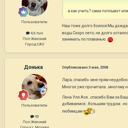
а как учить? сама поплывет ил
Пользователи.
Наш тоже долго боялся.Мы дождали
воды.Скоро лето, не долго остал
4,6 тыс
Пол:
Женский
занимать по плаванью.
Город:
САО
Донька
Опубликовано
3 мая, 2008
Лара, спасибо. мне прям неудобно.
Многое уже прочитала...многому 
Лена Уля Ася...спасибо Вам за Ва
добиваемся...большим трудом...но
Пользователи.
любимцам
))
93
Пол:
Женский
Город:
г. Москва