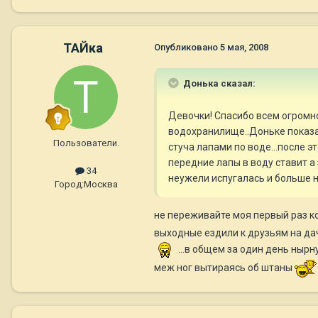
ТАЙка
Опубликовано
5 мая, 2008
Донька сказал:
Девочки! Спасибо всем огромное
водохранилище..Доньке показать
Пользователи.
стуча лапами по воде...после эт
передние лапы в воду ставит а з
34
неужели испугалась и больше 
Город:
Москва
не переживайте моя первый раз ког
выходные ездили к друзьям на дачу
...в общем за один день нырнул
меж ног вытираясь об штаны