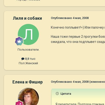
Лиля и собаки
Опубликовано
4 мая, 2008
Конечно поплывет!=) Или палочку 
Наша тоже первые 2 прогулки бояла
ожидала, что она подплывет сзади 
Пользователи.
8,8 тыс
Пол:
Женский
Елена и Фишер
Опубликовано
4 мая, 2008
(изменено
Цитата
Я перепутала. Полтора стакана 