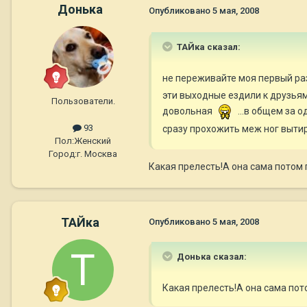
Донька
Опубликовано
5 мая, 2008
ТАЙка сказал:
не переживайте моя первый раз 
эти выходные ездили к друзьям 
Пользователи.
довольная
...в общем за о
93
сразу прохожить меж ног выти
Пол:
Женский
Город:
г. Москва
Какая прелесть!А она сама потом 
ТАЙка
Опубликовано
5 мая, 2008
Донька сказал:
Какая прелесть!А она сама пото