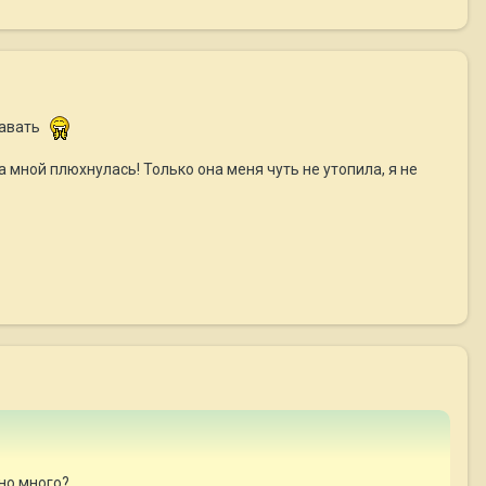
лавать
 мной плюхнулась! Только она меня чуть не утопила, я не
рно много?