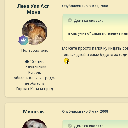
Лена Уля Ася
Опубликовано
3 мая, 2008
Мона
Донька сказал:
а как учить? сама поплывет ил
Можете просто палочку кидать сов
Пользователи.
теплых дней и сами будете заходит
10,4 тыс
Пол:
Женский
Регион,
область:
Калининградск
ая область
Город:
г.Калининград
Мишель
Опубликовано
3 мая, 2008
Донька сказал: