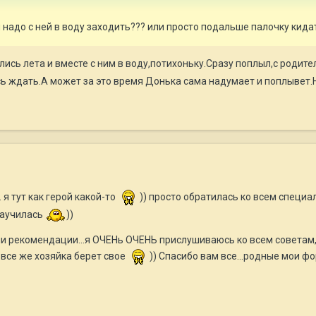
и надо с ней в воду заходить??? или просто подальше палочку кида
сь лета и вместе с ним в воду,потихоньку.Сразу поплыл,с родите
ось ждать.А может за это время Донька сама надумает и поплывет
 я тут как герой какой-то
)) просто обратилась ко всем специа
научилась
))
ши рекомендации...я ОЧЕНь ОЧЕНЬ прислушиваюсь ко всем советам, 
 все же хозяйка берет свое
)) Спасибо вам все...родные мои 