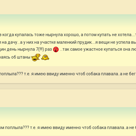
когда купалась тоже нырнула хорошо, а потом купать не хотела....
на дачу...а у них на участке маленкий прудик....я вещи не успела
дин день нырнула 7(!!!) раз
...так самое ужастное купаться она л
раясь об штаны
поплыла??? т.е. я имею ввиду именно чтоб собака плавала..а не бе
м поплыла??? т.е. я имею ввиду именно чтоб собака плавала..а не 