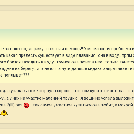
 за вашу поддержку , советы и помощь!!!У меня новая проблема и во
 какая прелесть существует в виде плавания...она в воду...прям с р
ого боится заходить в воду...точнее она лезет в нее...только тянетс
адние на берегу...и тянется...а чуть дальше кидаю...запрыгивает в 
не поплывет???
да купалась тоже нырнула хорошо, а потом купать не хотела....тож
...а у них на участке маленкий прудик....я вещи не успела выложи
а 7(!!!) раз
...так самое ужастное купаться она любит, а мокрой