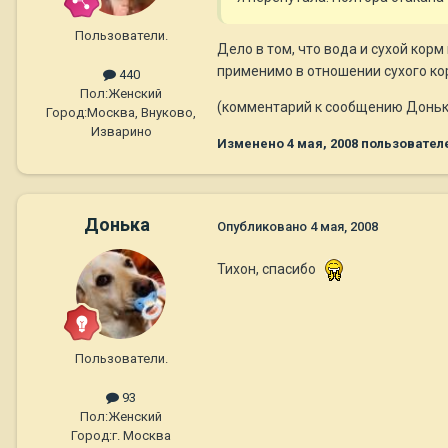
Пользователи.
Дело в том, что вода и сухой кор
применимо в отношении сухого корм
440
Пол:
Женский
(комментарий к сообщению Доньки 
Город:
Москва, Внуково,
Изварино
Изменено
4 мая, 2008
пользовател
Донька
Опубликовано
4 мая, 2008
Тихон, спасибо
Пользователи.
93
Пол:
Женский
Город:
г. Москва