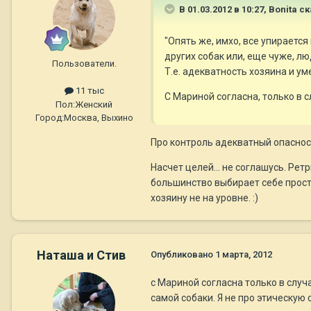
В 01.03.2012 в 10:27, Bonita с
"Опять же, имхо, все упирается
других собак или, еще чуже, л
Пользователи.
Т.е. адекватность хозяина и ум
11 тыс
С Мариной согласна, только в 
Пол:
Женский
Город:
Москва, Выхино
Про контроль адекватный опасност
Насчет целей... не соглашусь. Рет
большинство выбирает себе прост
хозяину не на уровне. :)
Наташа и Стив
Опубликовано
1 марта, 2012
с Мариной согласна только в случа
самой собаки. Я не про этическую