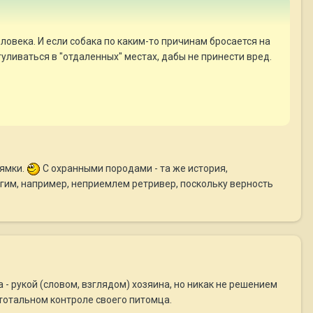
еловека. И если собака по каким-то причинам бросается на
уливаться в "отдаленных" местах, дабы не принести вред.
нямки.
С охранными породами - та же история,
огим, например, неприемлем ретривер, поскольку верность
 - рукой (словом, взглядом) хозяина, но никак не решением
 тотальном контроле своего питомца.