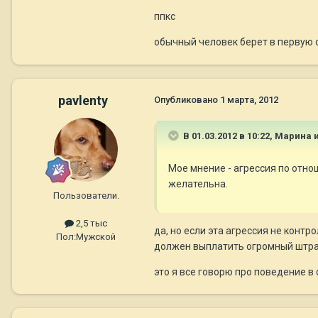
ппкс
обычный человек берет в первую оч
pavlenty
Опубликовано
1 марта, 2012
В 01.03.2012 в 10:22, Марина 
Мое мнение - агрессия по отнош
желательна.
Пользователи.
2,5 тыс
да, но если эта агрессия не контр
Пол:
Мужской
должен выплатить огромный штр
это я все говорю про поведение в