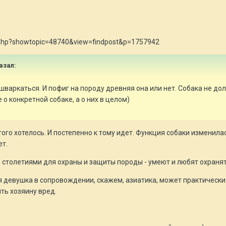
ex.php?showtopic=48740&view=findpost&p=1757942
казал:
шваркаться. И пофиг на породу древняя она или нет. Собака не дол
е о конкретной собаке, а о них в целом)
того хотелось. И постепенно к тому идет. Функция собаки изменила
ет.
 столетиями для охраны и защиты породы - умеют и любят охраня
ая девушка в сопровождении, скажем, азиатика, может практически
ть хозяину вред.