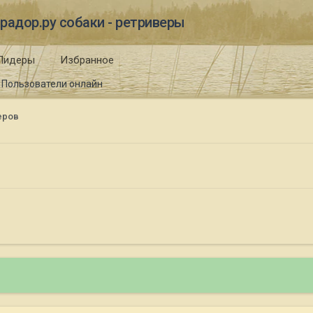
радор.ру собаки - ретриверы
Лидеры
Избранное
Пользователи онлайн
еров