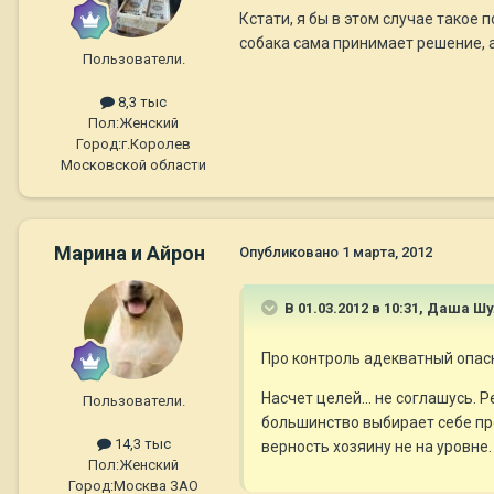
Кстати, я бы в этом случае такое
собака сама принимает решение, а
Пользователи.
8,3 тыс
Пол:
Женский
Город:
г.Королев
Московской области
Марина и Айрон
Опубликовано
1 марта, 2012
В 01.03.2012 в 10:31, Даша Ш
Про контроль адекватный опасн
Насчет целей... не соглашусь. 
Пользователи.
большинство выбирает себе про
14,3 тыс
верность хозяину не на уровне. 
Пол:
Женский
Город:
Москва ЗАО