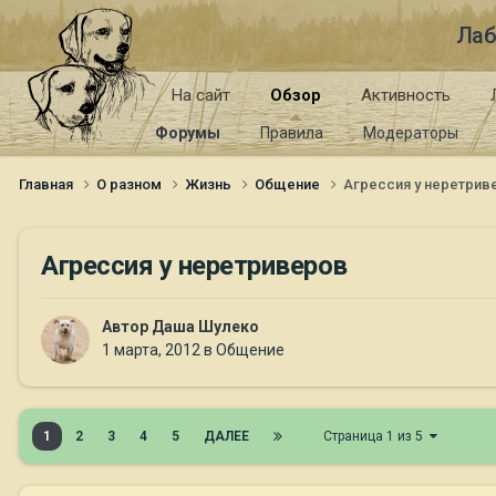
Лаб
На сайт
Обзор
Активность
Форумы
Правила
Модераторы
Главная
О разном
Жизнь
Общение
Агрессия у неретрив
Агрессия у неретриверов
Автор
Даша Шулеко
1 марта, 2012
в
Общение
1
2
3
4
5
ДАЛЕЕ
Страница 1 из 5