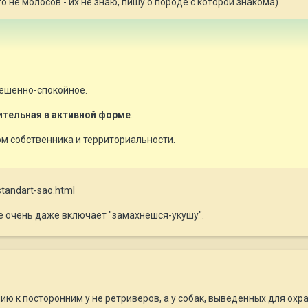
о не молосов - их не знаю, пишу о породе с которой знакома)
ешенно-спокойное.
ительная в активной форме
.
 собственника и территориальности.
-standart-sao.html
 очень даже включает "замахнешся-укушу".
ию к посторонним у не ретриверов, а у собак, выведенных для охра