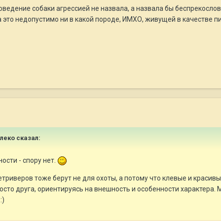
 поведение собаки агрессией не назвала, а назвала бы беспрекосло
 это недопустимо ни в какой породе, ИМХО, живущей в качестве п
улеко сказал:
ости - спору нет.
Ретриверов тоже берут не для охоты, а потому что клевые и красив
сто друга, ориентируясь на внешность и особенности характера. 
:)