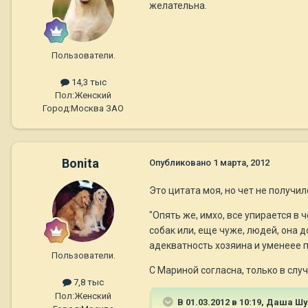
желательна.
Пользователи.
14,3 тыс
Пол:
Женский
Город:
Москва ЗАО
Bonita
Опубликовано
1 марта, 2012
Это цитата моя, но чет не получил
"Опять же, имхо, все упирается в 
собак или, еще чуже, людей, она 
адекватность хозяина и уменеее п
Пользователи.
С Мариной согласна, только в слу
7,8 тыс
Пол:
Женский
В 01.03.2012 в 10:19, Даша Ш