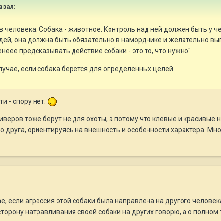
казал:
 в человека. Собака - животное. Контроль над ней должен быть у ч
юдей, она должна быть обязательно в наморднике и желательно выг
енеее предсказывать действие собаки - это то, что нужно"
случае, если собака берется для определенных целей.
и - спору нет.
риверов тоже берут не для охоты, а потому что клевые и красивые 
о друга, ориентируясь на внешность и особенности характера. Мн
е, если агрессия этой собаки была направлена на другого человека
 сторону натравливания своей собаки на других говорю, а о полном