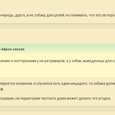
ередь, друга, а не собаку для целей, но понимать, что это за поро
и Айрон сказал:
ению к посторонним у не ретриверов, а у собак, выведенных для ох
олируется хозяином. и случился хоть один инцидент, то собака дол
аф.
 социуме, на территории частного дома может делать что угодно.