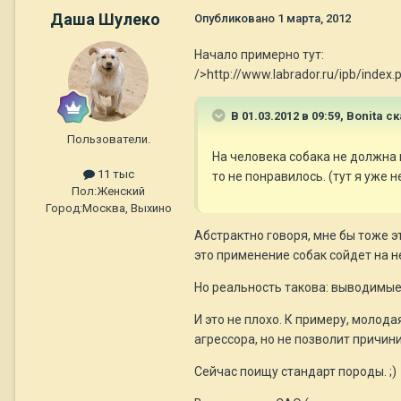
Даша Шулеко
Опубликовано
1 марта, 2012
Начало примерно тут:
/>http://www.labrador.ru/ipb/ind
В 01.03.2012 в 09:59, Bonita с
Пользователи.
На человека собака не должна 
11 тыс
то не понравилось. (тут я уже н
Пол:
Женский
Город:
Москва, Выхино
Абстрактно говоря, мне бы тоже э
это применение собак сойдет на н
Но реальность такова: выводимые
И это не плохо. К примеру, молод
агрессора, но не позволит причини
Сейчас поищу стандарт породы. ;)