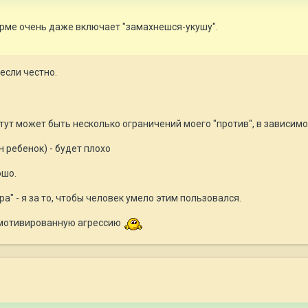
рме очень даже включает "замахнешся-укушу".
 если честно.
 тут может быть несколько ограничений моего "против", в зависимо
 ребенок) - будет плохо
ошо.
а" - я за то, чтобы человек умело этим пользовался.
немотивированную агрессию