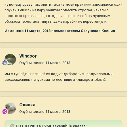
ну почему сразу так, опять таки из моей практики запомнился один
случай. Решили на пару занятий повесить строгач, начали с
простогог привыкания,т.к. одели на шею и собаку чудесным
образом перестала тянуть, даже карабин не перестегнули.
Изменено
11 марта, 2013
пользователем Селунская Ксения
Windsor
Опубликовано
11 марта, 2013
мы с тушей,выносящей из подъезда,боролись получасовыми
восхождениями-спусками по лестнице и кликером :blush2:
Оливка
Опубликовано
11 марта, 2013
В 11.03.2013 в 15:50, reyesphile сказал: