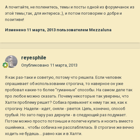
А почитайте, не поленитесь, темы и посты одной из форумчанок из
этой темы,так, для интереса ;), и потом поговорим о добре и
позитиве!
Изменено
11 марта, 2013
пользователем Mezzaluna
reyesphile
Опубликовано
11 марта, 2013
Я как раз-таки и советую, потому что решила. Если человек
спрашивает об использовании строгача, то наверное он уже
пробовал какие-то более "гуманные" способы. На самом деле так
про любое можно сказать. Почему некоторые так уверены, что
Халти проблему решит? Собака привыкнет к нему так же, как к
строгачу. Надели - идет, сняли - рвется. Цепь, конечно, способ
грубый. Но зато пару раз дернули - в следующий раз подумает.
Потом можно просто потоньше и полегче купить и носить вместо
ошейника... чтобы собачка не расслаблялась. В строгаче же вечно
ходить не будешь... равно как и в Халти.