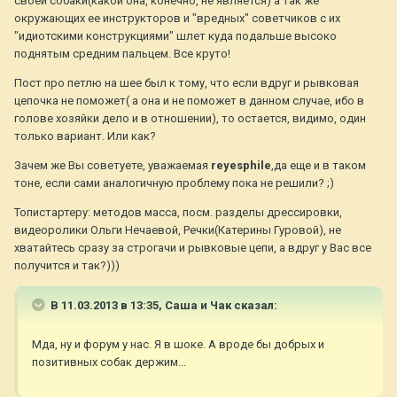
своей собаки(какой она, конечно, не является) а так же
окружающих ее инструкторов и "вредных" советчиков с их
"идиотскими конструкциями" шлет куда подальше высоко
поднятым средним пальцем. Все круто!
Пост про петлю на шее был к тому, что если вдруг и рывковая
цепочка не поможет( а она и не поможет в данном случае, ибо в
голове хозяйки дело и в отношении), то остается, видимо, один
только вариант. Или как?
Зачем же Вы советуете, уважаемая
reyesphile
,да еще и в таком
тоне, если сами аналогичную проблему пока не решили? ;)
Топистартеру: методов масса, посм. разделы дрессировки,
видеоролики Ольги Нечаевой, Речки(Катерины Гуровой), не
хватайтесь сразу за строгачи и рывковые цепи, а вдруг у Вас все
получится и так?)))
В 11.03.2013 в 13:35, Саша и Чак сказал:
Мда, ну и форум у нас. Я в шоке. А вроде бы добрых и
позитивных собак держим...