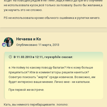
ходит на поводке рядом и не тянет,еще,я никогда при его обучение
не использовала кусок,всё только за похвалу. Было бы желание,а
уж научить это не сложно.
P.S не использовала кроме обычного ошейника и рулетки ничего.
Нечаева и Ко
Опубликовано
11 марта, 2013
В 11.03.2013 в 12:11, reyesphile сказал:
е. Не пойму по какому поводу балаган? Не к кому больше
прицепиться? Или в комментаторы решили наняться?
Советую поискать "жертв" среди новичков. Возможно, им
будет интересно ваше мнение. Лично мне - ни капельки.
При первой же встрече.
Кать, вы немного перебарщиваете. :nonono: