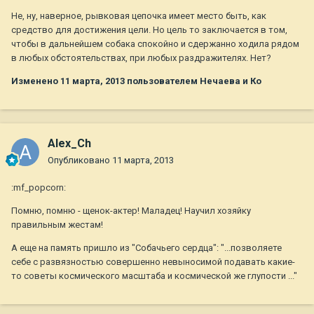
Не, ну, наверное, рывковая цепочка имеет место быть, как
средство для достижения цели. Но цель то заключается в том,
чтобы в дальнейшем собака спокойно и сдержанно ходила рядом
в любых обстоятельствах, при любых раздражителях. Нет?
Изменено
11 марта, 2013
пользователем Нечаева и Ко
Alex_Ch
Опубликовано
11 марта, 2013
:mf_popcorn:
Помню, помню - щенок-актер! Маладец! Научил хозяйку
правильным жестам!
А еще на память пришло из "Собачьего сердца": "...позволяете
себе с развязностью совершенно невыносимой подавать какие-
то советы космического масштаба и космической же глупости ..."