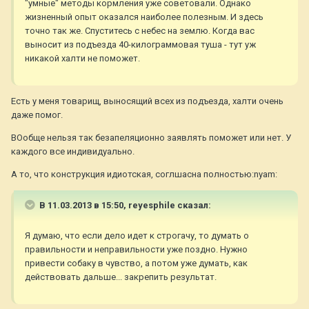
"умные" методы кормления уже советовали. Однако
жизненный опыт оказался наиболее полезным. И здесь
точно так же. Спуститесь с небес на землю. Когда вас
выносит из подъезда 40-килограммовая туша - тут уж
никакой халти не поможет.
Есть у меня товарищ, выносящий всех из подъезда, халти очень
даже помог.
ВОобще нельзя так безапеляционно заявлять поможет или нет. У
каждого все индивидуально.
А то, что конструкция идиотская, соглшасна полностью:nyam:
В 11.03.2013 в 15:50, reyesphile сказал:
Я думаю, что если дело идет к строгачу, то думать о
правильности и неправильности уже поздно. Нужно
привести собаку в чувство, а потом уже думать, как
действовать дальше... закрепить результат.