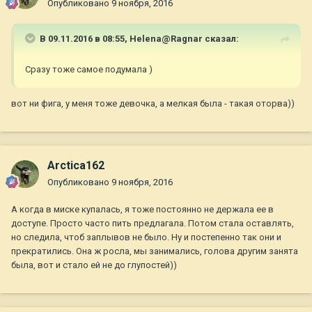
Опубликовано
9 ноября, 2016
В 09.11.2016 в 08:55,
Helena@Ragnar
сказал:
Сразу тоже самое подумала )
вот ни фига, у меня тоже девочка, а мелкая была - такая оторва))
Arctica162
Опубликовано
9 ноября, 2016
А когда в миске купалась, я тоже постоянно не держала ее в
доступе. Просто часто пить предлагала. Потом стала оставлять,
но следила, чтоб заплывов не было. Ну и постепенно так они и
прекратились. Она ж росла, мы занимались, голова другим занята
была, вот и стало ей не до глупостей))