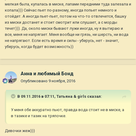
мелкая была, купалась в миске, лапами передними туда залезала и
копала))) Сейчас пьет по-разному, иногда попьет немного и
отойдет. А иногда пьет-пьет, потом на что-то отвлечется, башку
из миски достанет и стоит смотрит или слушает, а с морды
течет))). Да, около миски бывают лужи иногда, ну я вытираю и
все, меня не напрягает. Меня вообще ни грязь, ни шерсть, ни вода
не напрягают. Если есть время и силы - уберусь, нет - значит,
уберусь, когда будет возможность))
Анна и любимый Бонд
Опубликовано
9 ноября, 2016
В 09.11.2016 в 07:11,
Татьяна & girls
сказал:
У меня обе аккуратно пьют, правда вода стоит не в миске, а
в тазике и тазик на тряпочке.
Девочки жеж)))