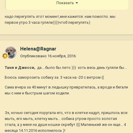
Показать
надо перегулять этот момент,мне кажется. нам помогло. мы
первое утро 3 часа гуляли))))чтоб перегулять)
Helena@Ragnar
Опубликовано
16 ноября, 2016
Таня и Джесси,
да....было бы лето ))) хоть весь день гуляли бы...
Боюсь заморозить собаку за 3 часа на -20 с ветром ((
Сама вчера за 40 минут в ледышку превратилась, а вроде и бегали
мы с ним и быстрым шагом ходили.
Эх, ночью сегодня поругала его, что в клетке надул, пришлось все
мыть, его мыть, клетку мыть... собака утром просто золотая
стала, а у меня на душе кошки скребут ((( Маленький же он еще... 4
месяца 14.11.2016 исполнилось )!