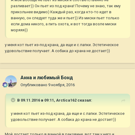
разливает)) Он пьет из под крана! Почему не знаю, так ему
прикольнее видимо) Каждый раз, когда кто-то идет в
ванную, он следует туда же и пьет)) Из миски пьет только
если дома никого, а пить охота, и вот тогда возле миски
моряяя))
у меня кот пьет из-под крана, да еще и с лапки. Эстетическое
удовольствие получает. А собака до крана не достает))
Анна и любимый Бонд
Опубликовано
9 ноября, 2016
В 09.11.2016 в 09:11,
Arctica162
сказал:
у меня кот пьет из-под крана, да еще и с лапки. Эстетическое
удовольствие получает. А собака до крана не достает))
Мой достает только в ванной в раковине, вот там у него и