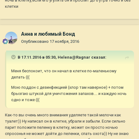
ночь в клетку,если его угулять он и проспит до 6 утра точно и без
клетки
Анна и любимый Бонд
Опубликовано
17 ноября, 2016
В 17.11.2016 в 05:30,
Helena@Ragnar
сказал:
Меня беспокоит, что он начал в клетке по-маленькому
делать (((
Мою поддон с дезинфекцией (хлор там наверное) + потом
брызгаю штукой для уничтожения запахов.... и каждую ночь
одно и тоже (((
Как-то вы очень много внимания уделяете такой мелочи как
туалет)) Ну написал он в клетке, убрали и забыли. Если сильно
парит положите пеленку в клетку, может он просто ночью
спросонья не может дойти до пеленки, спать охота)) Ну не знаю