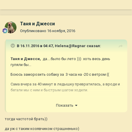
Таня и Джесси
Опубликовано
16 ноября, 2016
В 16.11.2016 в 04:47,
Helena@Ragnar
сказал:
Таня и Джесси,
да....было бы лето ))) хоть весь день
гуляли бы...
Боюсь заморозить собаку за 3 часа на -20 с ветром ((
Сама вчера за 40 минут в ледышку превратилась, а вроде и
бегали мы с ним и быстрым шагом ходили.
Показать
Эх, ночью сегодня поругала его, что в клетке надул,
пришлось все мыть, его мыть, клетку мыть... собака утром
тогда частотой брать))
просто золотая стала, а у меня на душе кошки скребут (((
Маленький же он еще... 4 месяца 14.11.2016 исполнилось )!
да уж с таким козявчиком страшненько)