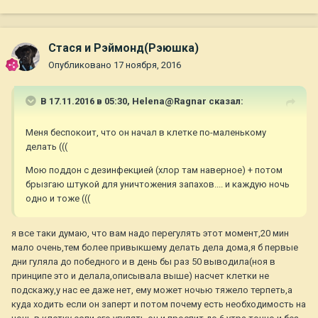
Стася и Рэймонд(Рэюшка)
Опубликовано
17 ноября, 2016
В 17.11.2016 в 05:30,
Helena@Ragnar
сказал:
Меня беспокоит, что он начал в клетке по-маленькому
делать (((
Мою поддон с дезинфекцией (хлор там наверное) + потом
брызгаю штукой для уничтожения запахов.... и каждую ночь
одно и тоже (((
я все таки думаю, что вам надо перегулять этот момент,20 мин
мало очень,тем более привыкшему делать дела дома,я б первые
дни гуляла до победного и в день бы раз 50 выводила(ноя в
принципе это и делала,описывала выше) насчет клетки не
подскажу,у нас ее даже нет, ему может ночью тяжело терпеть,а
куда ходить если он заперт и потом почему есть необходимость на