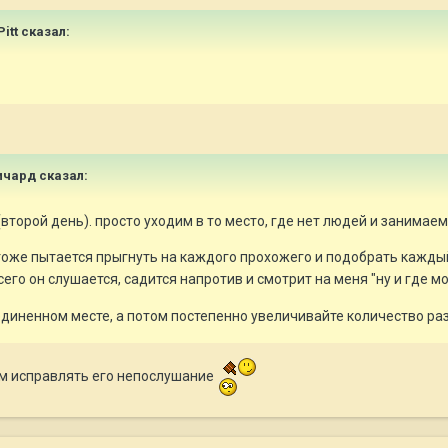
itt
сказал:
ичард
сказал:
(второй день). просто уходим в то место, где нет людей и занимае
тоже пытается прыгнуть на каждого прохожего и подобрать каждый ф
его он слушается, садится напротив и смотрит на меня "ну и где м
уединенном месте, а потом постепенно увеличивайте количество 
ем исправлять его непослушание