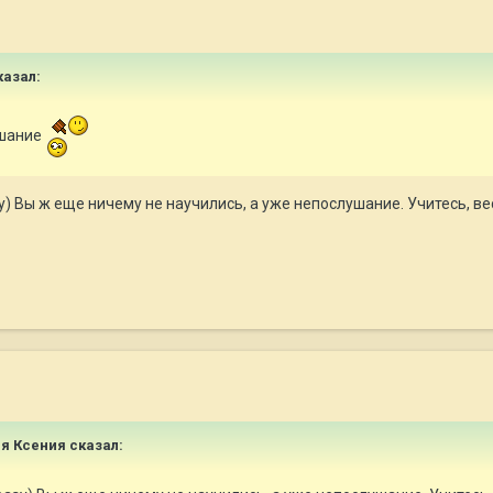
азал:
ушание
) Вы ж еще ничему не научились, а уже непослушание. Учитесь, вес
я Ксения
сказал: