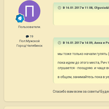
В 16.01.2017 в 11:08,
Olgusia&P
Пользователи.
19
Пол:
Мужской
В 16.01.2017 в 14:09,
Анна и Р
Город:
Челябинск
мы тоже только начали гулять 
пока идем до этого места, Рич 
слушается - поощряю. и чаще вс
в общем, занимайтесь пока в 
Спасибо вам всем за советы! Буд