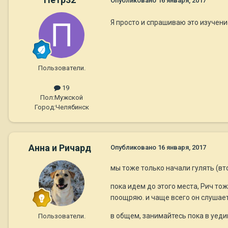
Опубликовано
16 января, 2017
Я просто и спрашиваю это изучени
Пользователи.
19
Пол:
Мужской
Город:
Челябинск
Анна и Ричард
Опубликовано
16 января, 2017
мы тоже только начали гулять (вт
пока идем до этого места, Рич тож
поощряю. и чаще всего он слушает
в общем, занимайтесь пока в уед
Пользователи.