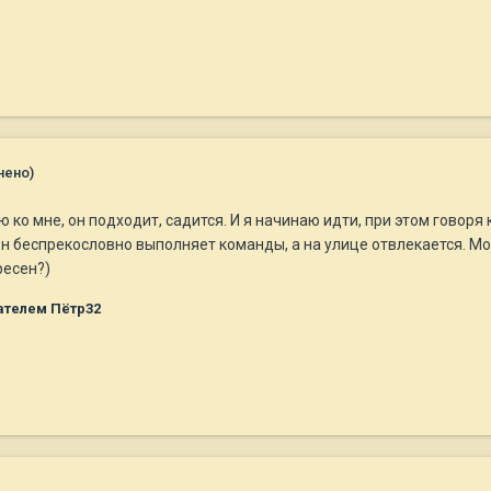
нено)
 ко мне, он подходит, садится. И я начинаю идти, при этом гово
н беспрекословно выполняет команды, а на улице отвлекается. Мо
ресен?)
ателем Пётр32