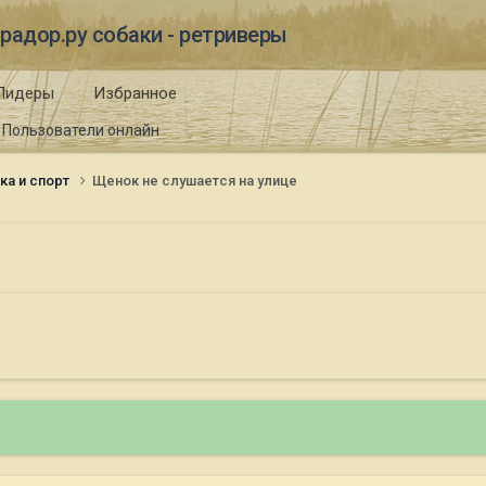
радор.ру собаки - ретриверы
Лидеры
Избранное
Пользователи онлайн
ка и спорт
Щенок не слушается на улице