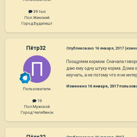
39 тыс
Пол:
Женский
Город:
Будапешт
Пётр32
Опубликовано
16 января, 2017
(изме
Поощряем кормом. Сначала говорю
даю ему одну штуку корма. Дома о
изучать, а не потому что я не инте
Изменено
16 января, 2017
пользов
Пользователи.
19
Пол:
Мужской
Город:
Челябинск
Пётр32