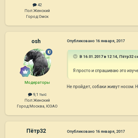
42
Пол:
Женский
Город:
Омск
osh
Опубликовано
16 января, 2017
В 16.01.2017 в 12:14,
Пётр32
ск
Я просто и спрашиваю это изуч
Модераторы
Не пройдет, собаки живут носом. Н
9,1 тыс
Пол:
Женский
Город:
Москва, ЮЗАО
Пётр32
Опубликовано
16 января, 2017