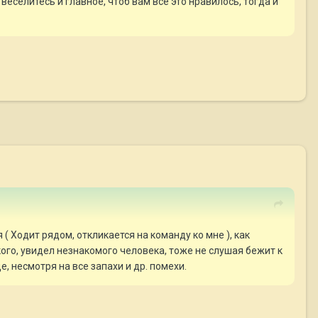
еселитесь и главное, чтоб вам все это нравилось, тогда и
( Ходит рядом, откликается на команду ко мне ), как
кого, увидел незнакомого человека, тоже не слушая бежит к
, несмотря на все запахи и др. помехи.