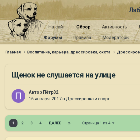
Лаб
На сайт
Обзор
Активность
Форумы
Правила
Модераторы
Главная
Воспитание, карьера, дрессировка, охота
Дрессиров
Щенок не слушается на улице
Автор
Пётр32
16 января, 2017
в
Дрессировка и спорт
1
2
3
4
ДАЛЕЕ
Страница 1 из 4