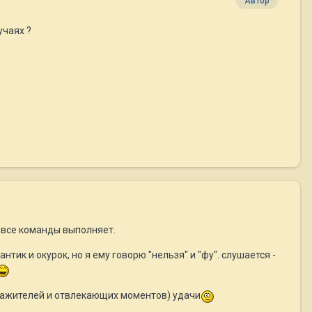
Автор
учаях ?
, все команды выполняет.
ик и окурок, но я ему говорю "нельзя" и "фу". слушается -
дражителей и отвлекающих моментов) удачи