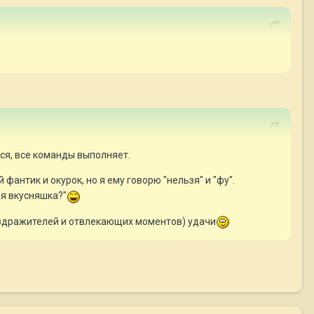
мся, все команды выполняет.
антик и окурок, но я ему говорю "нельзя" и "фу".
оя вкусняшка?"
раздражителей и отвлекающих моментов) удачи