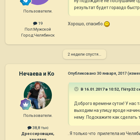
ну подождите не послушание сра
результат будет гораздо быстр
Пользователи.
19
Хорошо, спасибо.
Пол:
Мужской
Город:
Челябинск
2 недели спустя...
Нечаева и Ко
Опубликовано
30 января, 2017
(изме
В 16.01.2017 в 10:52,
Пётр32
ск
Доброго времени суток! У нас т
выходим на улицу вроде начина
Пользователи.
нему. Подскажите как сделать т
38,8 тыс
. Я только что прилетела из Челяб
Дрессировщик,
хендлер