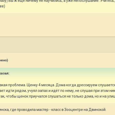
зу) Вы ж еще ничему не научились, а уже непослушание. Учитесь, в
ее)
нено)
азал:
акая проблема. Щенку 4 месяца. Дома когда дрессируем слушается 
ет идти рядом, учуял запах и идёт по нему, не слушая при этом ни
ак, чтобы щенок приучался слушаться не только дома, но и на улице
инска, где проводила мастер - класс в Зооцентре на Двинской.