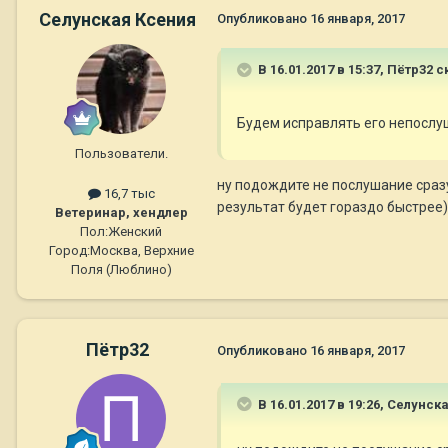
Селунская Ксения
Опубликовано
16 января, 2017
В 16.01.2017 в 15:37,
Пётр32
ск
Будем исправлять его непосл
Пользователи.
ну подождите не послушание сразу
16,7 тыс
результат будет гораздо быстрее)
Ветеринар, хендлер
Пол:
Женский
Город:
Москва, Верхние
Поля (Люблино)
Пётр32
Опубликовано
16 января, 2017
В 16.01.2017 в 19:26,
Селунска