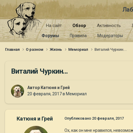
Лаб
На сайт
Обзор
Активность
Форумы
Правила
Модераторы
Главная
О разном
Жизнь
Мемориал
Виталий Чуркин...
Виталий Чуркин...
Автор
Катюня и Грей
20 февраля, 2017
в
Мемориал
Катюня и Грей
Опубликовано
20 февраля, 2017
Ох, как он мне нравился, невозмож