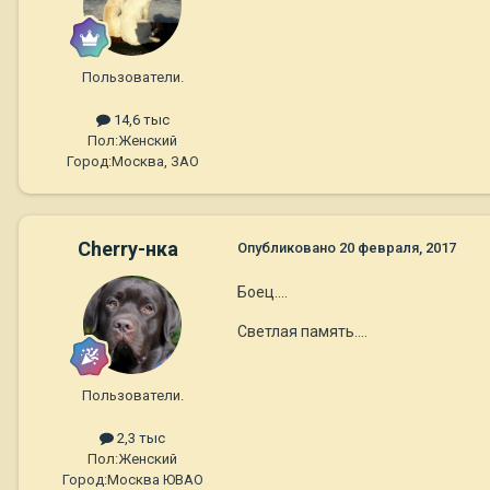
Пользователи.
14,6 тыс
Пол:
Женский
Город:
Москва, ЗАО
Cherry-нка
Опубликовано
20 февраля, 2017
Боец....
Светлая память....
Пользователи.
2,3 тыс
Пол:
Женский
Город:
Москва ЮВАО