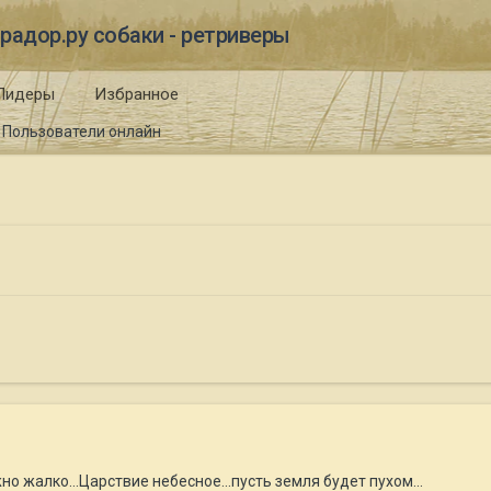
радор.ру собаки - ретриверы
Лидеры
Избранное
Пользователи онлайн
но жалко...Царствие небесное...пусть земля будет пухом...