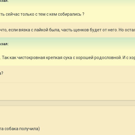
зал:
ь сейчас только с тем с кем собирались ?
 что, если вязка с лайкой была, часть щенков будет от него. Но оста
зал:
 Так как чистокровная крепкая сука с хорошей родословной. И с 
а?
та собака получила)