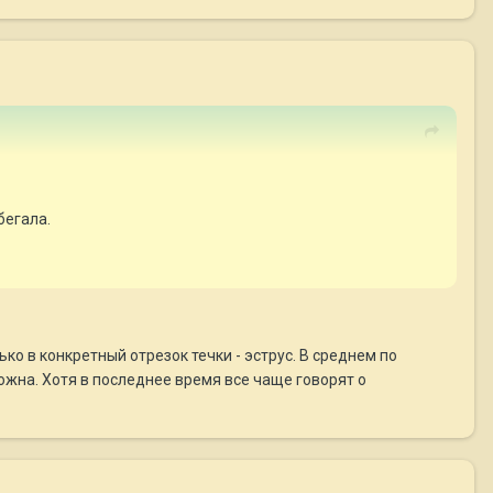
 бегала.
ко в конкретный отрезок течки - эструс. В среднем по
можна. Хотя в последнее время все чаще говорят о