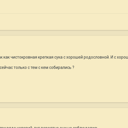
к как чистокровная крепкая сука с хорошей родословной. И с хор
сейчас только с тем с кем собирались ?