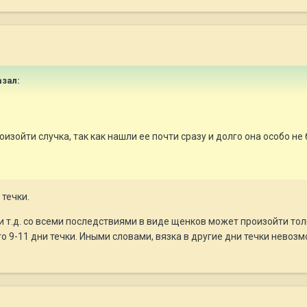
зал:
изойти случка, так как нашли ее почти сразу и долго она особо не
 течки.
и т.д. со всеми последствиями в виде щенков может произойти толь
то 9-11 дни течки. Иными словами, вязка в другие дни течки невоз