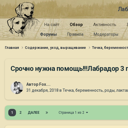
Лаб
На сайт
Обзор
Активность
Форумы
Правила
Модераторы
Главная
Содержание, уход, выращивание
Течка, беременност
Срочно нужна помощь!!!Лабрадор 3 
Автор
Fox....
31 декабря, 2018
в
Течка, беременность, роды, лакт
1
2
ДАЛЕЕ
Страница 1 из 2