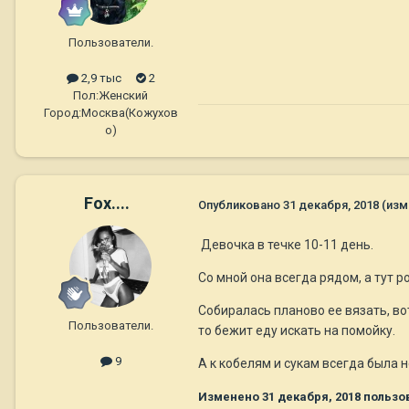
Пользователи.
2,9 тыс
2
Пол:
Женский
Город:
Москва(Кожухов
о)
Fox....
Опубликовано
31 декабря, 2018
(изм
Девочка в течке 10-11 день.
Со мной она всегда рядом, а тут р
Собиралась планово ее вязать, вот
Пользователи.
то бежит еду искать на помойку.
9
А к кобелям и сукам всегда была 
Изменено
31 декабря, 2018
пользов