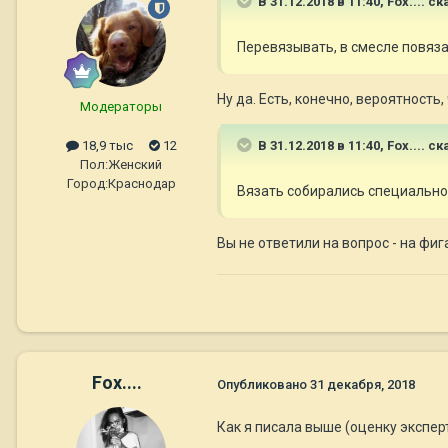
В 31.12.2018 в 11:40,
Fox....
ска
Перевязывать, в смесле повязат
Ну да. Есть, конечно, вероятность,
Модераторы
В 31.12.2018 в 11:40,
Fox....
ска
18,9 тыс
12
Пол:
Женский
Город:
Краснодар
Вязать собирались специально.
Вы не ответили на вопрос - на фиг
Fox....
Опубликовано
31 декабря, 2018
Как я писала выше (оценку экспер