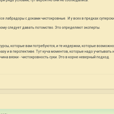
при ряде условий, тут вероятно они не соблюдались.
Все лабрадоры с доками чистокровные. И у всех в предках суперск
мому следует давать потомство. Это определяют эксперты.
сурсы, которые вам потребуются, и те издержки, которые возможно 
азу и в перспективе. Тут куча моментов, которые надо учитывать 
чина вязки - чистокровность суки. Это в корне неверный подход.