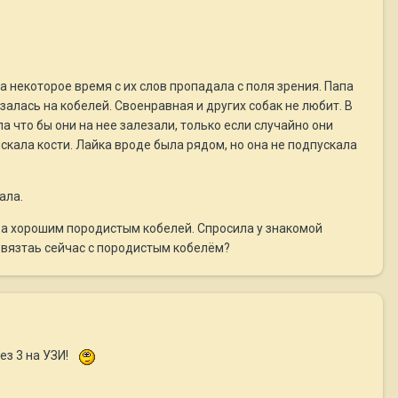
На некоторое время с их слов пропадала с поля зрения. Папа
ызалась на кобелей. Своенравная и других собак не любит. В
а что бы они на нее залезали, только если случайно они
искала кости. Лайка вроде была рядом, но она не подпускала
гала.
 , а хорошим породистым кобелей. Спросила у знакомой
повязтаь сейчас с породистым кобелём?
ез 3 на УЗИ!