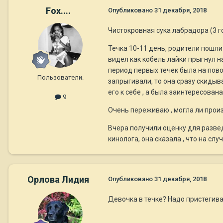
Fox....
Опубликовано
31 декабря, 2018
Чистокровная сука лабрадора (3 г
Течка 10-11 день, родители пошли 
видел как кобель лайки прыгнул на
период первых течек была на повод
Пользователи.
запрыгивали, то она сразу скидыв
его к себе , а была заинтересована
9
Очень переживаю , могла ли произо
Вчера получили оценку для развед
кинолога, она сказала , что на с
Орлова Лидия
Опубликовано
31 декабря, 2018
Девочка в течке? Надо пристегиват