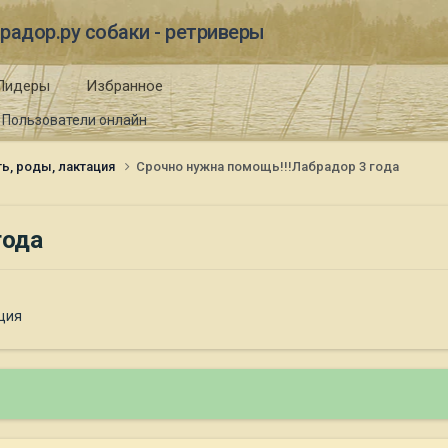
радор.ру собаки - ретриверы
Лидеры
Избранное
Пользователи онлайн
ь, роды, лактация
Срочно нужна помощь!!!Лабрадор 3 года
года
ация