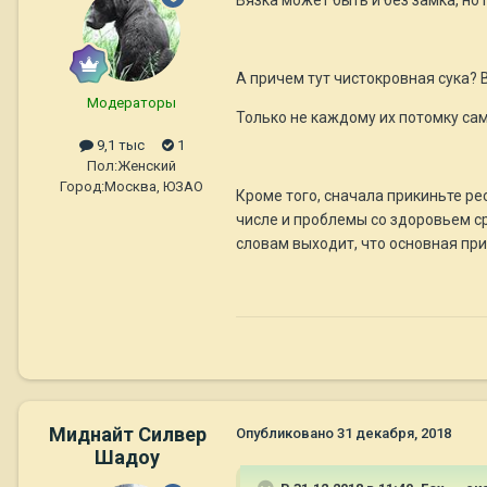
Вязка может быть и без замка, но 
А причем тут чистокровная сука? 
Модераторы
Только не каждому их потомку са
9,1 тыс
1
Пол:
Женский
Город:
Москва, ЮЗАО
Кроме того, сначала прикиньте ре
числе и проблемы со здоровьем ср
словам выходит, что основная при
Миднайт Силвер
Опубликовано
31 декабря, 2018
Шадоу