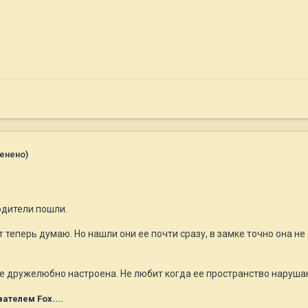
енено)
одители пошли.
 теперь думаю. Но нашли они ее почти сразу, в замке точно она не 
не дружелюбно настроена. Не любит когда ее пространство нарушаю
ателем Fox....