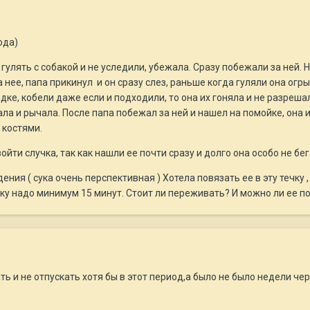
ода)
гулять с собакой и не уследили, убежала. Сразу побежали за ней. 
 нее, папа прикинул и он сразу слез, раньше когда гуляли она огр
ке, кобели даже если и подходили, то она их гоняла и не разрешал
ала и рычала. После папа побежал за ней и нашел на помойке, она 
 костями.
йти случка, так как нашли ее почти сразу и долго она особо не бе
ения ( сука очень перспективная ) Хотела повязать ее в эту течку
лучку надо минимум 15 минут. Стоит ли переживать? И можно ли ее 
ь и не отпускать хотя бы в этот период,а было не было недели чер