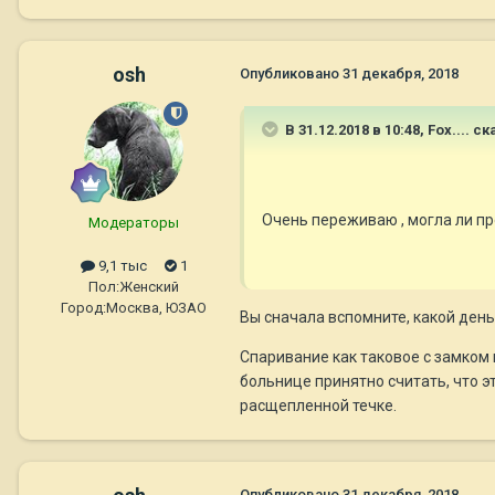
osh
Опубликовано
31 декабря, 2018
В 31.12.2018 в 10:48,
Fox....
ска
Очень переживаю , могла ли про
Модераторы
9,1 тыс
1
Пол:
Женский
Город:
Москва, ЮЗАО
Вы сначала вспомните, какой день
Спаривание как таковое с замком 
больнице принятно считать, что э
расщепленной течке.
Опубликовано
31 декабря, 2018