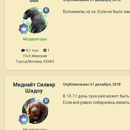
osh
Вспомнили, ну ок. Если не было зам
Модераторы
9,1 тыс
1
Пол:
Женский
Город:
Москва, ЮЗАО
Миднайт Силвер
Опубликовано
31 декабря, 2018
Шадоу
В 10-11 день сука уже может быть 
Если всё равно собирались вязать,
Модераторы