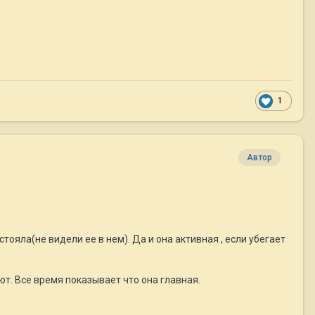
1
Автор
стояла(не видели ее в нем). Да и она активная , если убегает
т. Все время показывает что она главная.