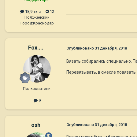
18,9 тыс
12
Пол:
Женский
Город:
Краснодар
Fox....
Опубликовано
31 декабря, 2018
Вязать собирались специально. Та
Перевязывать, в смесле повязать 
Пользователи.
9
osh
Опубликовано
31 декабря, 2018