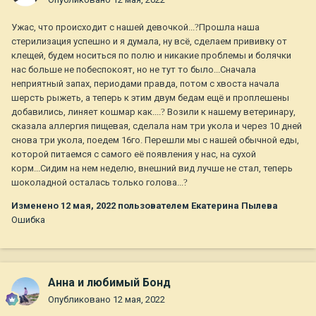
Ужас, что происходит с нашей девочкой...
?
Прошла наша
стерилизация успешно и я думала, ну всё, сделаем прививку от
клещей, будем носиться по полю и никакие проблемы и болячки
нас больше не побеспокоят, но не тут то было...Сначала
неприятный запах, периодами правда, потом с хвоста начала
шерсть рыжеть, а теперь к этим двум бедам ещё и проплешены
добавились, линяет кошмар как....
?
Возили к нашему ветеринару,
сказала аллергия пищевая, сделала нам три укола и через 10 дней
снова три укола, поедем 16го. Перешли мы с нашей обычной еды,
которой питаемся с самого её появления у нас, на сухой
корм...Сидим на нем неделю, внешний вид лучше не стал, теперь
шоколадной осталась только голова...
?
Изменено
12 мая, 2022
пользователем Екатерина Пылева
Ошибка
Анна и любимый Бонд
Опубликовано
12 мая, 2022