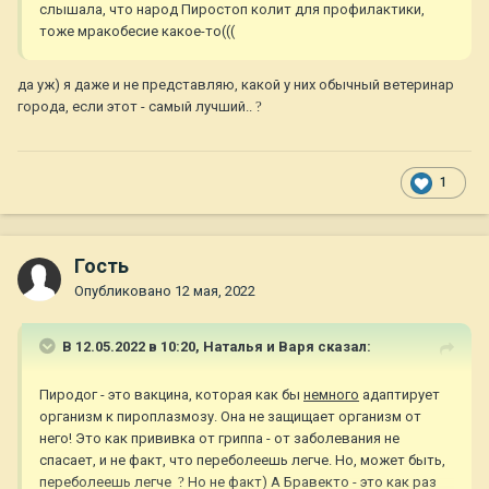
слышала, что народ Пиростоп колит для профилактики,
тоже мракобесие какое-то(((
да уж) я даже и не представляю, какой у них обычный ветеринар
города, если этот - самый лучший..
?
1
Гость
Опубликовано
12 мая, 2022
В 12.05.2022 в 10:20,
Наталья и Варя
сказал:
Пиродог - это вакцина, которая как бы
немного
адаптирует
организм к пироплазмозу. Она не защищает организм от
него! Это как прививка от гриппа - от заболевания не
спасает, и не факт, что переболеешь легче. Но, может быть,
переболеешь легче
?
Но не факт)
А Бравекто - это как раз