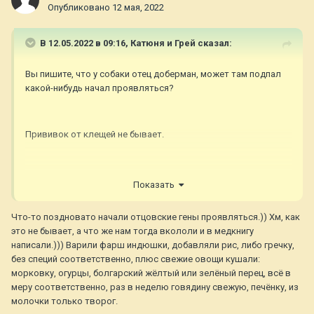
Опубликовано
12 мая, 2022
В 12.05.2022 в 09:16,
Катюня и Грей
сказал:
Вы пишите, что у собаки отец доберман, может там подпал
какой-нибудь начал проявляться?
Прививок от клещей не бывает.
И что там у вас за "обычная еда"
Показать
Что-то поздновато начали отцовские гены проявляться.)) Хм, как
это не бывает, а что же нам тогда вкололи и в медкнигу
написали.))) Варили фарш индюшки, добавляли рис, либо гречку,
без специй соответственно, плюс свежие овощи кушали:
морковку, огурцы, болгарский жёлтый или зелёный перец, всё в
меру соответственно, раз в неделю говядину свежую, печёнку, из
молочки только творог.