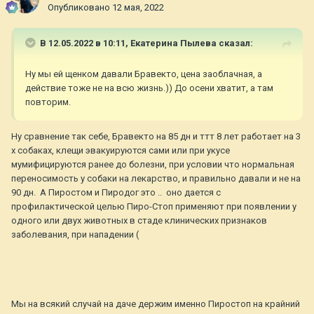
Опубликовано
12 мая, 2022
В 12.05.2022 в 10:11,
Екатерина Пылева
сказал:
Ну мы ей щенком давали Бравекто, цена заоблачная, а
действие тоже не на всю жизнь.)) До осени хватит, а там
повторим.
Ну сравнение так себе, Бравекто на 85 дн и ттт 8 лет работает на 3
х собаках, клещи эвакуируются сами или при укусе
мумифицируются ранее до болезни, при условии что нормальная
переносимость у собаки на лекарство, и правильно давали и не на
90 дн. А Пиростом и Пиродог это .. оно дается с
профилактической целью Пиро-Стоп применяют при появлении у
одного или двух животных в стаде клинических признаков
заболевания, при нападении (
Мы на всякий случай на даче держим именно Пиростоп на крайний