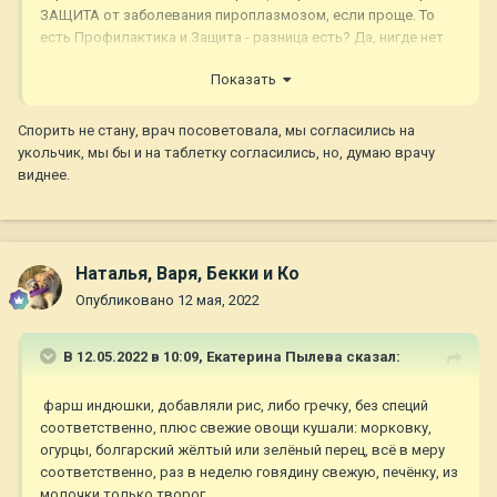
ЗАЩИТА от заболевания пироплазмозом, если проще. То
есть Профилактика и Защита - разница есть? Да, нигде нет
100% гарантии, но у защиты гарантии в любом случае в разы
Показать
больше, чем у профилактики.
Спорить не стану, врач посоветовала, мы согласились на
укольчик, мы бы и на таблетку согласились, но, думаю врачу
виднее.
Наталья, Варя, Бекки и Ко
Опубликовано
12 мая, 2022
В 12.05.2022 в 10:09,
Екатерина Пылева
сказал:
фарш индюшки, добавляли рис, либо гречку, без специй
соответственно, плюс свежие овощи кушали: морковку,
огурцы, болгарский жёлтый или зелёный перец, всё в меру
соответственно, раз в неделю говядину свежую, печёнку, из
молочки только творог.