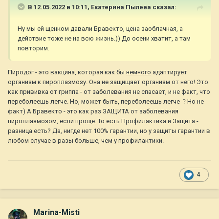
В 12.05.2022 в 10:11,
Екатерина Пылева
сказал:
Ну мы ей щенком давали Бравекто, цена заоблачная, а
действие тоже не на всю жизнь.)) До осени хватит, а там
повторим.
Пиродог - это вакцина, которая как бы
немного
адаптирует
организм к пироплазмозу. Она не защищает организм от него! Это
как прививка от гриппа - от заболевания не спасает, и не факт, что
переболеешь легче. Но, может быть, переболеешь легче
?
Но не
факт)
А Бравекто - это как раз ЗАЩИТА от заболевания
пироплазмозом, если проще. То есть Профилактика и Защита -
разница есть? Да, нигде нет 100% гарантии, но у защиты гарантии в
любом случае в разы больше, чем у профилактики.
4
Marina-Misti